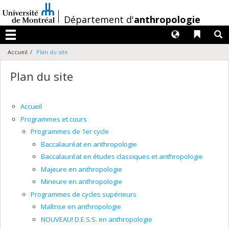
Passer
au
/
Département d'
anthropologie
contenu
Langues
Liens 
R
Menu
Accueil
Plan du site
Plan du site
Accueil
Programmes et cours
Programmes de 1er cycle
Baccalauréat en anthropologie
Baccalauréat en études classiques et anthropologie
Majeure en anthropologie
Mineure en anthropologie
Programmes de cycles supérieurs
Maîtrise en anthropologie
NOUVEAU! D.E.S.S. en anthropologie