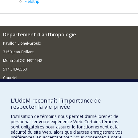
Fieldtrip
Département d'anthropologie
Pavillon Lionel-Groulx
3150 Jean-Brillant
Montréal QC H3T 1N8
514 343-6560
Courriel
Nouvelles et conférences
Comment soutenir le Département?
L’UdeM reconnaît l’importance de
respecter la vie privée
BESOIN D'AIDE?
L’utilisation de témoins nous permet d’améliorer et de
Plan du site
personnaliser votre expérience Web. Certains témoins
Signaler une erreur
sont obligatoires pour assurer le fonctionnement et la
sécurité du site Web, alors que d’autres enregistrent vos
Accessibilité
préférences. En acceptant tout, vous consentez à notre