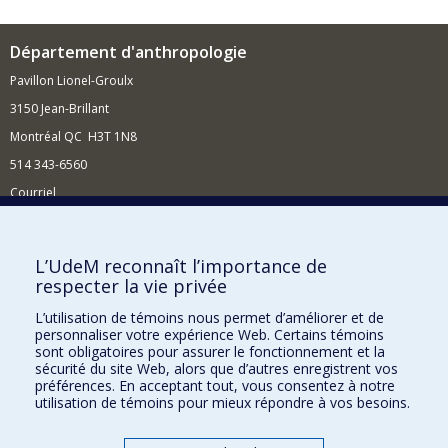
Département d'anthropologie
Pavillon Lionel-Groulx
3150 Jean-Brillant
Montréal QC H3T 1N8
514 343-6560
Courriel
Nouvelles et conférences
Comment soutenir le Département?
L’UdeM reconnaît l’importance de
respecter la vie privée
BESOIN D'AIDE?
L’utilisation de témoins nous permet d’améliorer et de
Plan du site
personnaliser votre expérience Web. Certains témoins
Signaler une erreur
sont obligatoires pour assurer le fonctionnement et la
sécurité du site Web, alors que d’autres enregistrent vos
Accessibilité
préférences. En acceptant tout, vous consentez à notre
utilisation de témoins pour mieux répondre à vos besoins.
FACULTÉ DES ARTS ET DES SCIENCES