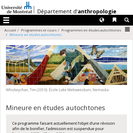
Passer
au
/
Département d'
anthropologie
contenu
Langues
Liens 
R
Menu
N
Accueil
Programmes et cours
Programmes en études autochtones
Mineure en études autochtones
Whiskeychan, Tim (2010). École Luke Mettaweskum, Nemaska
Mineure en études autochtones
Ce programme faisant actuellement l’objet d’une révision
afin de le bonifier, l’admission est suspendue pour