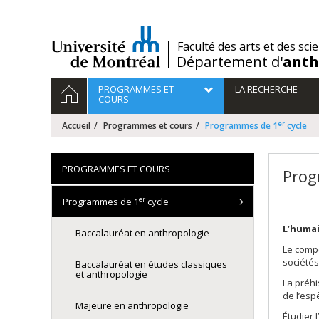
Passer
au
contenu
/
Faculté des arts et des sci
Département d'
anth
Navigation
ACCUEIL
PROGRAMMES ET
LA RECHERCHE
principale
COURS
er
Accueil
Programmes et cours
Programmes de 1
cycle
PROGRAMMES ET COURS
Prog
er
Programmes de 1
cycle
L’humai
Baccalauréat en anthropologie
Le compo
sociétés
Baccalauréat en études classiques
et anthropologie
La préhi
de l’es
Majeure en anthropologie
Étudier 