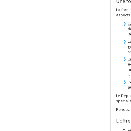
Une fo
La forma
aspects 
L
d
l
L
g
r
L
é
m
l
L
a
Le Dépa
spéciali
Rendez-
L’offr
L