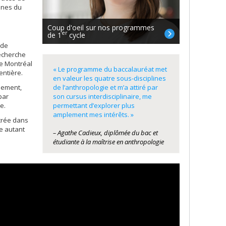
ines du
Coup d'oeil sur nos programmes
er
de 1
cycle
 de
recherche
de Montréal
« Le programme du baccalauréat met
entière.
en valeur les quatre sous-disciplines
de l’anthropologie et m’a attiré par
ppement,
son cursus interdisciplinaire, me
par
permettant d’explorer plus
e.
amplement mes intérêts. »
ncrée dans
re autant
– Agathe Cadieux, diplômée du bac et
étudiante à la maîtrise en anthropologie