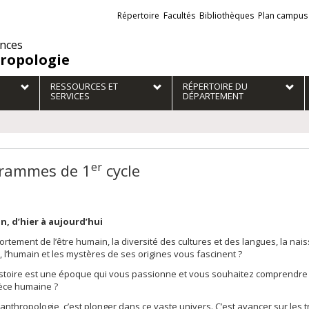
Liens
Répertoire
Facultés
Bibliothèques
Plan campus
externes
ences
ropologie
RESSOURCES ET
RÉPERTOIRE DU
SERVICES
DÉPARTEMENT
er
rammes de 1
cycle
n, d’hier à aujourd’hui
rtement de l’être humain, la diversité des cultures et des langues, la na
, l’humain et les mystères de ses origines vous fascinent ?
stoire est une époque qui vous passionne et vous souhaitez comprendre l
pèce humaine ?
l’anthropologie, c’est plonger dans ce vaste univers. C’est avancer sur les 