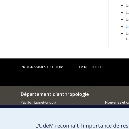
U
L
U
U
U
cu
PROGRAMMES ET COURS
LA RECHERCHE
Département d'anthropologie
Pavillon Lionel-Groulx
Nouvelles et 
3150 Jean-Brillant
Comment so
Montréal QC H3T 1N8
L’UdeM reconnaît l’importance de resp
514 343-6560