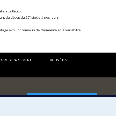
ie et ailleurs.
e
ant du début du 20
siècle à nos jours.
itage évolutif commun de l’humanité et la variabilité
OTRE DÉPARTEMENT
VOUS ÊTES...
FACULTÉ DES ARTS ET DES SCIENCES
Nos départements et écoles
Nos centres d'études