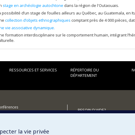
n
stage en archéologie autochtone
dans la région de l'Outaouais.
a possibilité d’un stage de fouilles ailleurs au Québec, au Guatemala, en Ital
ne
collection d’objets ethnographiques
comptant près de 4 000 pièces, dat
ne vie associative dynamique.
ne formation interdisciplinaire sur le comportement humain, intégrant l’hér
lturelle.
RESSOURCES ET SERVICES
RÉPERTOIRE DU
N
DÉPARTEMENT
conférences
BESOIN D'AIDE?
utenir le Département?
Plan du site
Signaler une erreur
ecter la vie privée
Accessibilité