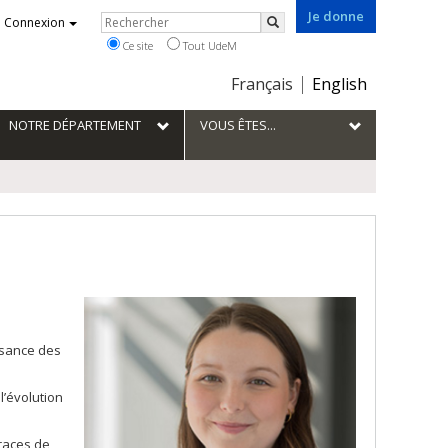
Je donne
Rechercher
Connexion
Rechercher
Ce site
Tout UdeM
Choix
Français
English
de
la
NOTRE DÉPARTEMENT
VOUS ÊTES...
langue
issance des
’évolution
traces de