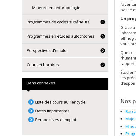
l’aventu
Mineure en anthropologie
passé et
Un prog
Programmes de cycles supérieurs
Grâce à 
laborato
Programmes en études autochtones
ethnogra
vous ouv
Perspectives d'emploi
Que ce s
l’humani
rapport 
Cours et horaires
Étudier 
les préo
Liens connexes
d’espoir
Nos 
Liste des cours au 1er cycle
Dates importantes
Bacca
Majeu
Perspectives d'emploi
Mineu
Prog