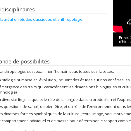
disciplinaires
lauréat en études classiques et anthropologie
En vid
d’hier 
nde de possibilités
l’anthropologie, c’est examiner l’humain sous toutes ses facettes.
a biologie humaine et l’évolution, incluant des études sur nos ancêtres les
’émergence des traits qui caractérisent les dimensions biologiques et cult
thnologie)
a diversité linguistique et le rôle de la langue dans la production et l’expre
es questions de santé, de bien-être, et du rôle de l’environnement dans le
es diverses formes symboliques de la culture (texte, image, son, mouveme
e comportement individuel et de masse pour déterminer le rapport complexe 