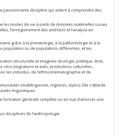
tte passionnante discipline qui aident à comprendre des
ue les modes de vie à partir de données matérielles issues
illes, l’enregistrement des artéfacts et l’analyse en
maine grâce à la primatologie, à la paléontologie et à la
me population ou de populations différentes, et les
tion structurelle et imaginée (écologie, politique, droit,
 vécu (migrations et exils, productions culturelles,
vec les individus, de l’ethnocinématographie et de
unautés (multilinguisme, registres, styles). Elle s’attarde
utés linguistiques.
ne formation générale complète ou en vue d’amorcer une
us-disciplines de l’anthropologie.