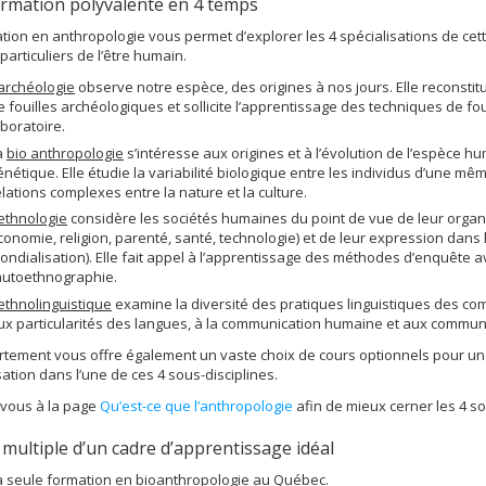
rmation polyvalente en 4 temps
tion en anthropologie vous permet d’explorer les 4 spécialisations de ce
particuliers de l’être humain.
’archéologie
observe notre espèce, des origines à nos jours. Elle reconstit
e fouilles archéologiques et sollicite l’apprentissage des techniques de fou
aboratoire.
a
bio anthropologie
s’intéresse aux origines et à l’évolution de l’espèce hu
énétique. Elle étudie la variabilité biologique entre les individus d’une mê
elations complexes entre la nature et la culture.
’ethnologie
considère les sociétés humaines du point de vue de leur organisa
conomie, religion, parenté, santé, technologie) et de leur expression dans le
ondialisation). Elle fait appel à l’apprentissage des méthodes d’enquête a
’autoethnographie.
’ethnolinguistique
examine la diversité des pratiques linguistiques des comm
ux particularités des langues, à la communication humaine et aux communa
rtement vous offre également un vaste choix de cours optionnels pour u
sation dans l’une de ces 4 sous-disciplines.
vous à la page
Qu’est-ce que l’anthropologie
afin de mieux cerner les 4 so
e multiple d’un cadre d’apprentissage idéal
a seule formation en bioanthropologie au Québec.