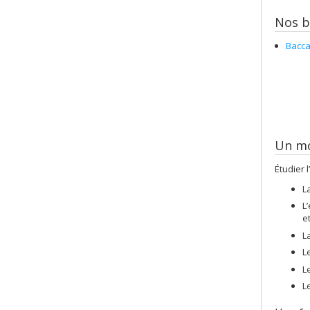
Nos bi
Bacca
Un mo
Étudier 
L
L
e
L
L
L
L