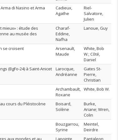
es Arma di Nasino et Arma
Cadieux,
Riel-
Agathe
Salvatore,
Julien
ant mieux» : étude des
Charaf-
Lanoue, Guy
rienne au musée des
Eddine,
Nafha
n se croisent
Arsenault,
White, Bob
Maude
W.; Côté,
Daniel
ngs (BgFo-24) à Saint-Anicet
Larocque,
Gates St-
Andréanne
Pierre,
Christian
Archambault,
White, Bob W.
Roxane
au cours du Pléistocène
Boisard,
Burke,
Solène
Ariane; Wren,
Colin
Bouzgarrou,
Meintel,
Syrine
Deirdre
ières aux mondes et au
Lapointe,
Pantaleon,