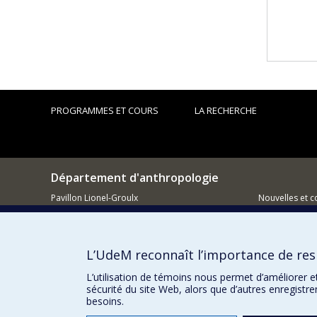
PROGRAMMES ET COURS
LA RECHERCHE
Département d'anthropologie
Pavillon Lionel-Groulx
Nouvelles et 
3150 Jean-Brillant
Comment so
Montréal QC H3T 1N8
L’UdeM reconnaît l’importance de resp
514 343-6560
L’utilisation de témoins nous permet d’améliorer e
Courriel
sécurité du site Web, alors que d’autres enregistr
besoins.