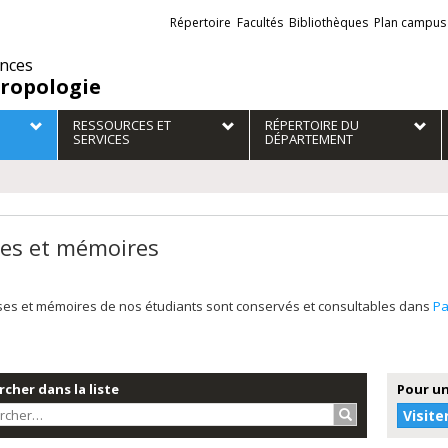
Liens
Répertoire
Facultés
Bibliothèques
Plan campus
externes
ences
ropologie
RESSOURCES ET
RÉPERTOIRE DU
SERVICES
DÉPARTEMENT
es et mémoires
ses et mémoires de nos étudiants sont conservés et consultables dans
P
cher dans la liste
Pour un
Rechercher…
Visite