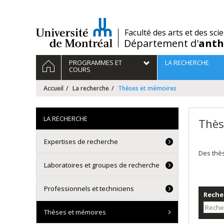
Passer
au
contenu
/
Faculté des arts et des sci
Département d'
anth
Navigation
ACCUEIL
PROGRAMMES ET
LA RECHERCHE
principale
COURS
Accueil
La recherche
Thèses et mémoires
LA RECHERCHE
Thès
Expertises de recherche
Des thè
Laboratoires et groupes de recherche
Professionnels et techniciens
Recher
Thèses et mémoires