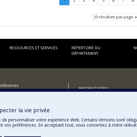
Page
.
Page
Page
Page
Page
Page
Page
Pa
1
2
3
4
5
6
7
8
Page
courante.
20 résultats par page
RESSOURCES ET SERVICES
RÉPERTOIRE DU
N
DÉPARTEMENT
conférences
BESOIN D'AIDE?
utenir le Département?
Plan du site
Signaler une erreur
ecter la vie privée
Accessibilité
t de personnaliser votre expérience Web. Certains témoins sont oblig
ent vos préférences. En acceptant tout, vous consentez à notre utili