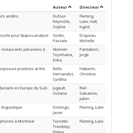
Trier par auteur en ordre croiss
par contributeur
Auteur
Directeur
oirs andins
Dufour-
Fleming,
Reynolds,
Luke; Hall,
Sophie
Ingrid
tocole pour l&apos;analyse
Godin,
Drapeau,
Pascale
Michelle
es restaurants péruviens à
Akimoto
Pantaleon,
Toyohama,
Jorge
Erika
 exposure practices at the
Bello-
Halperin,
Hernandez,
Christina
Cynthia
aciaire en Europe du Sud-
Jugault,
Riel-
Océane
Salvatore,
Julien
é linguistique
Domingo,
Fleming, Luke
Javier
cophones à Montréal
Turcotte-
Fleming, Luke
Tremblay,
Emma