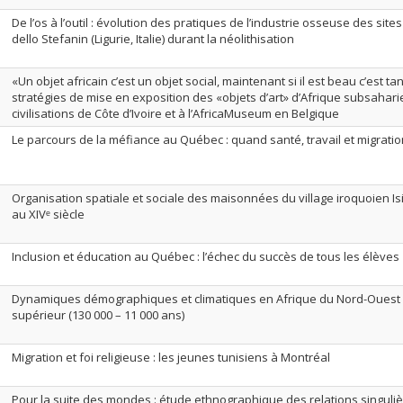
De l’os à l’outil : évolution des pratiques de l’industrie osseuse des sit
dello Stefanin (Ligurie, Italie) durant la néolithisation
«Un objet africain c’est un objet social, maintenant si il est beau c’est t
stratégies de mise en exposition des «objets d’art» d’Afrique subsaha
civilisations de Côte d’Ivoire et à l’AfricaMuseum en Belgique
Le parcours de la méfiance au Québec : quand santé, travail et migratio
Organisation spatiale et sociale des maisonnées du village iroquoien Isi
au XIVᵉ siècle
Inclusion et éducation au Québec : l’échec du succès de tous les élèves
Dynamiques démographiques et climatiques en Afrique du Nord-Ouest 
supérieur (130 000 – 11 000 ans)
Migration et foi religieuse : les jeunes tunisiens à Montréal
Pour la suite des mondes : étude ethnographique des relations singul