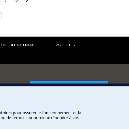
ge
Page
Page
Page
9
10
suivante
OTRE DÉPARTEMENT
VOUS ÊTES...
FACULTÉ DES ARTS ET DES SCIENCES
Nos départements et écoles
Nos centres d'études
atoires pour assurer le fonctionnement et la
Nos programmes et cours
sation de témoins pour mieux répondre à vos