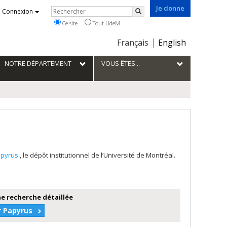
Je donne
Rechercher
Connexion
Rechercher
Ce site
Tout UdeM
Choix
Français
English
de
la
NOTRE DÉPARTEMENT
VOUS ÊTES...
langue
apyrus
, le dépôt institutionnel de l’Université de Montréal.
e recherche détaillée
r Papyrus