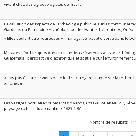
vivant chez des agroécologistes de l’Estrie.
L’évaluation des impacts de l’archéologie publique sur les communautés
Gardiens du Patrimoine Archéologique des Hautes-Laurentides, Québe
« Elles veulent être heureuses » : mariage, célibat et divorce dans le De
Mesures géochimiques dans trois anciens réservoirs au site archéolog
Guatemala : perspective diachronique et spatiale sur l’environnement
« T’as pas écouté, je viens de te le dire » : regard critique sur la recher
anicinabe
Les vestiges portuaires submergés d&apos;Anse-aux-Batteaux, Québec,
paysage culturel fluviomaritime, 1823-1961
Nombre de résultats :
11