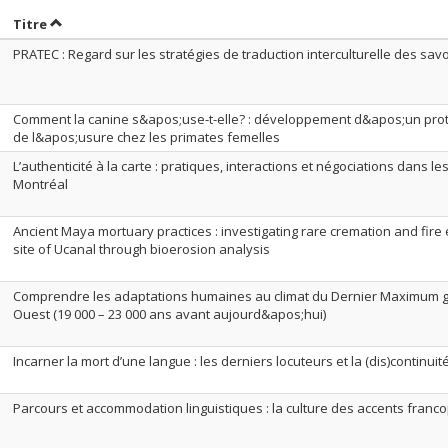
rier par date en ordre croissant
Trier par titre en ordre croissant
Titre
PRATEC : Regard sur les stratégies de traduction interculturelle des sav
Comment la canine s&apos;use-t-elle? : développement d&apos;un pro
de l&apos;usure chez les primates femelles
L’authenticité à la carte : pratiques, interactions et négociations dans l
Montréal
Ancient Maya mortuary practices : investigating rare cremation and fire
site of Ucanal through bioerosion analysis
Comprendre les adaptations humaines au climat du Dernier Maximum gl
Ouest (19 000 – 23 000 ans avant aujourd&apos;hui)
Incarner la mort d’une langue : les derniers locuteurs et la (dis)continuit
Parcours et accommodation linguistiques : la culture des accents fran