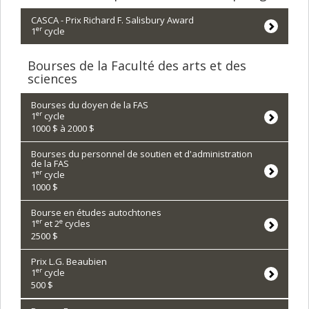
CASCA - Prix Richard F. Salisbury Award
er
1
cycle
Bourses de la Faculté des arts et des
sciences
Bourses du doyen de la FAS
er
1
cycle
1000 $ à 2000 $
Bourses du personnel de soutien et d'administration
de la FAS
er
1
cycle
1000 $
Bourse en études autochtones
er
e
1
et 2
cycles
2500 $
Prix L.G. Beaubien
er
1
cycle
500 $