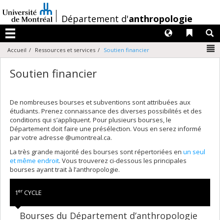
Passer
au
/
Département d'
anthropologie
contenu
Langues
Liens 
R
Menu
N
Accueil
Ressources et services
Soutien financier
Soutien financier
De nombreuses bourses et subventions sont attribuées aux
étudiants. Prenez connaissance des diverses possibilités et des
conditions qui s’appliquent. Pour plusieurs bourses, le
Département doit faire une présélection. Vous en serez informé
par votre adresse @umontreal.ca.
La très grande majorité des bourses sont répertoriées en
un seul
et même endroit
. Vous trouverez ci-dessous les principales
bourses ayant trait à l’anthropologie.
er
1
CYCLE
Bourses du Département d’anthropologie