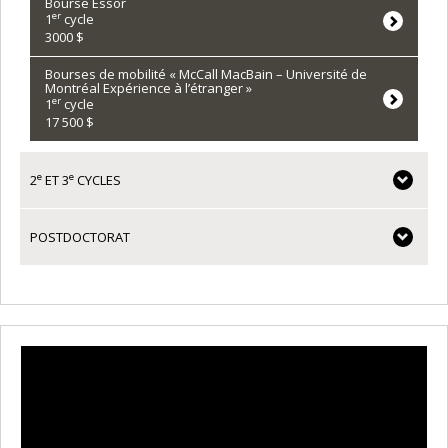
Bourse Essor
er
1
cycle
3000 $
Bourses de mobilité « McCall MacBain – Université de
Montréal Expérience à l’étranger »
er
1
cycle
17 500 $
e
e
2
ET 3
CYCLES
POSTDOCTORAT