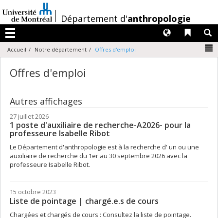
Passer
au
/
Département d'
anthropologie
contenu
Langues
Liens 
R
Menu
N
Accueil
Notre département
Offres d'emploi
Offres d'emploi
Autres affichages
27 juillet 2026
1 poste d'auxiliaire de recherche-A2026- pour la
professeure Isabelle Ribot
Le Département d'anthropologie est à la recherche d' un ou une
auxiliaire de recherche du 1er au 30 septembre 2026 avec la
professeure Isabelle Ribot.
15 octobre 2023
Liste de pointage | chargé.e.s de cours
Chargées et chargés de cours : Consultez la liste de pointage.