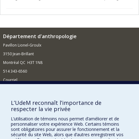
Département d'anthropologie
Pavillon Lionel-Groulx
3150 Jean-Brillant
Montréal QC H3T 1N8
514 343-6560
Courriel
Nouvelles et conférences
Comment soutenir le Département?
L’UdeM reconnaît l’importance de
respecter la vie privée
BESOIN D'AIDE?
L’utilisation de témoins nous permet d’améliorer et de
Plan du site
personnaliser votre expérience Web. Certains témoins
Signaler une erreur
sont obligatoires pour assurer le fonctionnement et la
sécurité du site Web, alors que d’autres enregistrent vos
Accessibilité