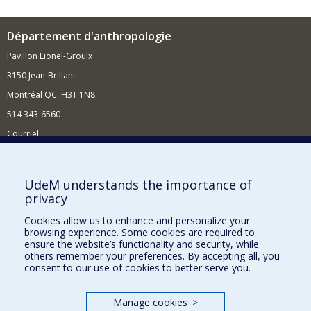
Département d'anthropologie
Pavillon Lionel-Groulx
3150 Jean-Brillant
Montréal QC H3T 1N8
514 343-6560
Courriel
Nouvelles et conférences
Comment soutenir le Département?
UdeM understands the importance of
privacy
BESOIN D'AIDE?
Cookies allow us to enhance and personalize your
Plan du site
browsing experience. Some cookies are required to
Signaler une erreur
ensure the website’s functionality and security, while
others remember your preferences. By accepting all, you
Accessibilité
consent to our use of cookies to better serve you.
FACULTÉ DES ARTS ET DES SCIENCES
Manage cookies
>