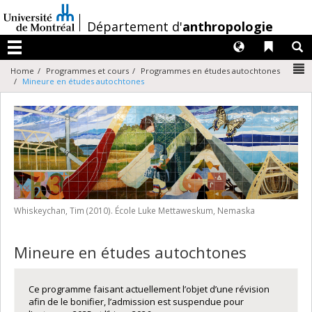
Passer
au
/
Département d'
anthropologie
contenu
Langues
Liens 
R
Menu
N
Home
Programmes et cours
Programmes en études autochtones
Mineure en études autochtones
Whiskeychan, Tim (2010). École Luke Mettaweskum, Nemaska
Mineure en études autochtones
Ce programme faisant actuellement l’objet d’une révision
afin de le bonifier, l’admission est suspendue pour