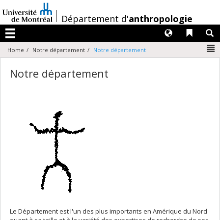
Passer
au
/
Département d'
anthropologie
contenu
Langues
Liens 
R
Menu
N
Home
Notre département
Notre département
Notre département
Le Département est l'un des plus importants en Amérique du Nord