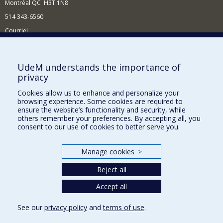
Montréal QC H3T 1N8
514 343-6560
Courriel
Nouvelles et conférences
Comment soutenir le Département?
UdeM understands the importance of
privacy
BESOIN D'AIDE?
Cookies allow us to enhance and personalize your
Plan du site
browsing experience. Some cookies are required to
Signaler une erreur
ensure the website’s functionality and security, while
others remember your preferences. By accepting all, you
Accessibilité
consent to our use of cookies to better serve you.
FACULTÉ DES ARTS ET DES SCIENCES
Manage cookies
>
Nos départements et écoles
Reject all
Nos centres d'études
Accept all
Nos programmes et cours
See our
privacy policy
and
terms of use
.
Privacy