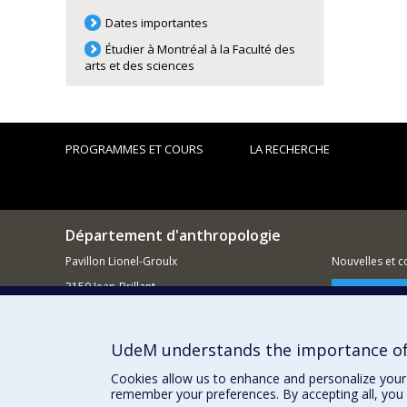
Dates importantes
Étudier à Montréal à la Faculté des
arts et des sciences
PROGRAMMES ET COURS
LA RECHERCHE
Département d'anthropologie
Pavillon Lionel-Groulx
Nouvelles et 
3150 Jean-Brillant
Comment so
Montréal QC H3T 1N8
514 343-6560
UdeM understands the importance of
Courriel
Cookies allow us to enhance and personalize your 
remember your preferences. By accepting all, you 