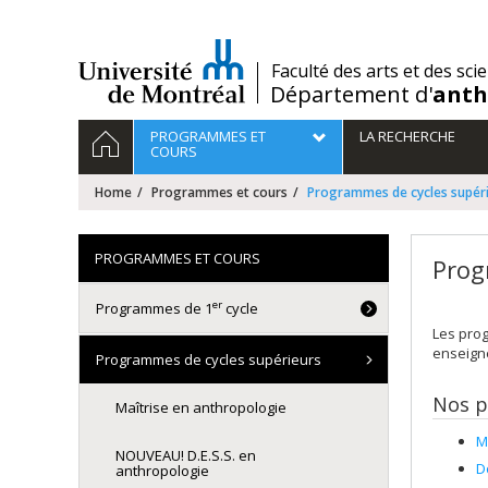
Passer
au
contenu
/
Faculté des arts et des sci
Département d'
anth
Navigation
HOME
PROGRAMMES ET
LA RECHERCHE
principale
COURS
Home
Programmes et cours
Programmes de cycles supér
PROGRAMMES ET COURS
Prog
er
Programmes de 1
cycle
Les prog
enseigne
Programmes de cycles supérieurs
Nos 
Maîtrise en anthropologie
M
NOUVEAU! D.E.S.S. en
D
anthropologie