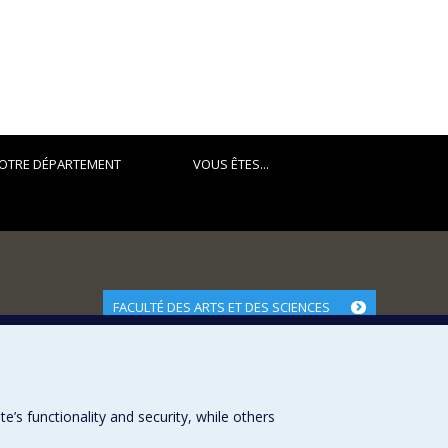
OTRE DÉPARTEMENT
VOUS ÊTES...
FACULTÉ DES ARTS ET DES SCIENCES
Nos départements et écoles
Nos centres d'études
Nos programmes et cours
s functionality and security, while others