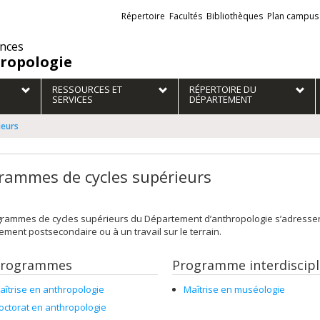
Liens
Répertoire
Facultés
Bibliothèques
Plan campus
externes
ences
ropologie
RESSOURCES ET
RÉPERTOIRE DU
SERVICES
DÉPARTEMENT
ieurs
rammes de cycles supérieurs
rammes de cycles supérieurs du Département d’anthropologie s’adressent
ment postsecondaire ou à un travail sur le terrain.
programmes
Programme interdiscipl
aîtrise en anthropologie
Maîtrise en muséologie
octorat en anthropologie