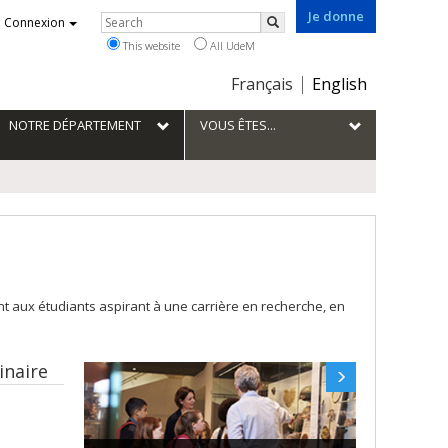
Je donne
Rechercher
Connexion
Search
This website
All UdeM
Choix
Français
English
de
la
NOTRE DÉPARTEMENT
VOUS ÊTES...
langue
 aux étudiants aspirant à une carrière en recherche, en
inaire