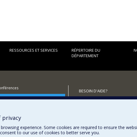
RESSOURCES ET SERVICES
RÉPERTOIRE DU
N
DÉPARTEMENT
conférences
BESOIN D'AIDE?
utenir le Département?
Plan du site
Signaler une erreur
Accessibilité
 privacy
browsing experience. Some cookies are required to ensure the website’
consent to our use of cookies to better serve you.