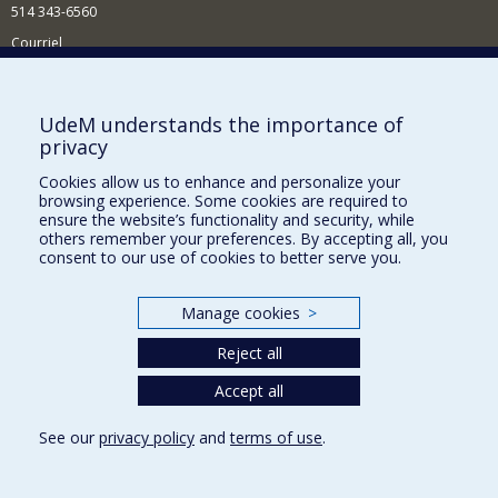
514 343-6560
Courriel
Nouvelles et conférences
Comment soutenir le Département?
UdeM understands the importance of
privacy
BESOIN D'AIDE?
Cookies allow us to enhance and personalize your
Plan du site
browsing experience. Some cookies are required to
Signaler une erreur
ensure the website’s functionality and security, while
others remember your preferences. By accepting all, you
Accessibilité
consent to our use of cookies to better serve you.
FACULTÉ DES ARTS ET DES SCIENCES
Manage cookies
>
Nos départements et écoles
Reject all
Nos centres d'études
Accept all
Nos programmes et cours
See our
privacy policy
and
terms of use
.
Privacy
Terms of use