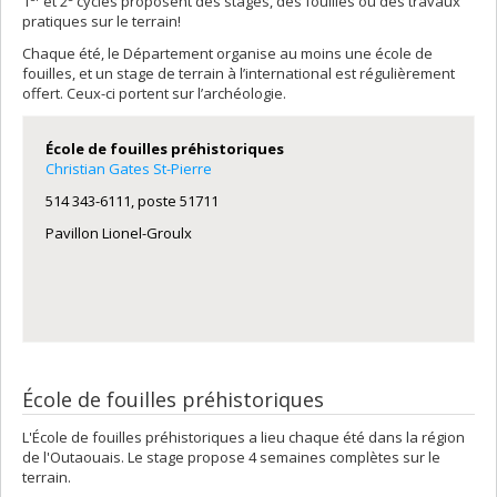
1
et 2
cycles proposent des stages, des fouilles ou des travaux
pratiques sur le terrain!
Chaque été, le Département organise au moins une école de
fouilles, et un stage de terrain à l’international est régulièrement
offert. Ceux-ci portent sur l’archéologie.
École de fouilles préhistoriques
Christian Gates St-Pierre
514 343-6111, poste 51711
Pavillon Lionel-Groulx
École de fouilles préhistoriques
L'École de fouilles préhistoriques a lieu chaque été dans la région
de l'Outaouais. Le stage propose 4 semaines complètes sur le
terrain.