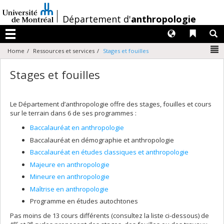
Passer
au
/
Département d'
anthropologie
contenu
Langues
Liens 
R
Menu
N
Home
Ressources et services
Stages et fouilles
Stages et fouilles
Le Département d’anthropologie offre des stages, fouilles et cours
sur le terrain dans 6 de ses programmes :
Baccalauréat en anthropologie
Baccalauréat en démographie et anthropologie
Baccalauréat en études classiques et anthropologie
Majeure en anthropologie
Mineure en anthropologie
Maîtrise en anthropologie
Programme en études autochtones
Pas moins de 13 cours différents (consultez la liste ci-dessous) de
er
e