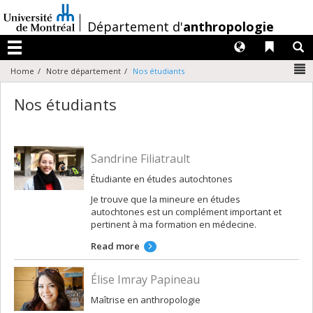
Passer
au
/
Département d'
anthropologie
contenu
Langues
Liens 
R
Menu
N
Home
Notre département
Nos étudiants
Nos étudiants
Sandrine Filiatrault
Étudiante en études autochtones
Je trouve que la mineure en études
autochtones est un complément important et
pertinent à ma formation en médecine.
Read more
Élise Imray Papineau
Maîtrise en anthropologie