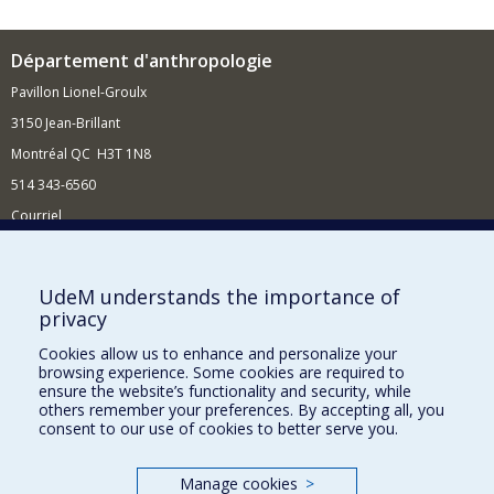
Département d'anthropologie
Pavillon Lionel-Groulx
3150 Jean-Brillant
Montréal QC H3T 1N8
514 343-6560
Courriel
Nouvelles et conférences
Comment soutenir le Département?
UdeM understands the importance of
privacy
BESOIN D'AIDE?
Cookies allow us to enhance and personalize your
Plan du site
browsing experience. Some cookies are required to
Signaler une erreur
ensure the website’s functionality and security, while
others remember your preferences. By accepting all, you
Accessibilité
consent to our use of cookies to better serve you.
FACULTÉ DES ARTS ET DES SCIENCES
Manage cookies
>