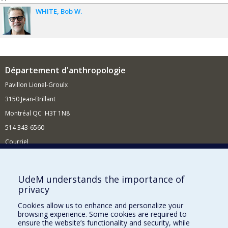
WHITE
Bob W.
Département d'anthropologie
Pavillon Lionel-Groulx
3150 Jean-Brillant
Montréal QC H3T 1N8
514 343-6560
Courriel
Nouvelles et conférences
Comment soutenir le Département?
UdeM understands the importance of
privacy
BESOIN D'AIDE?
Cookies allow us to enhance and personalize your
Plan du site
browsing experience. Some cookies are required to
Signaler une erreur
ensure the website’s functionality and security, while