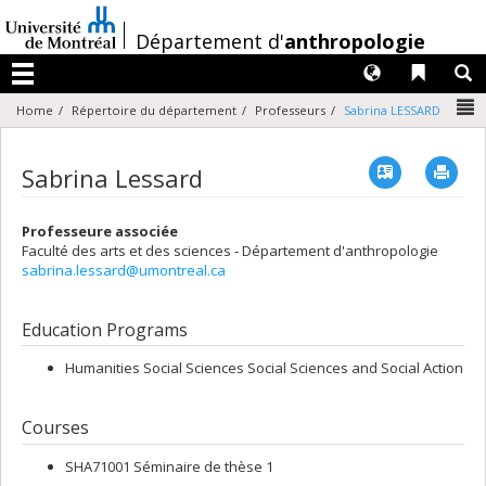
Passer
au
/
Département d'
anthropologie
contenu
Langues
Liens 
R
Menu
N
Home
Répertoire du département
Professeurs
Sabrina LESSARD
Vcard
Imp
Sabrina Lessard
Professeure associée
Faculté des arts et des sciences - Département d'anthropologie
sabrina.lessard@umontreal.ca
Education Programs
Humanities Social Sciences Social Sciences and Social Action
Courses
SHA71001 Séminaire de thèse 1