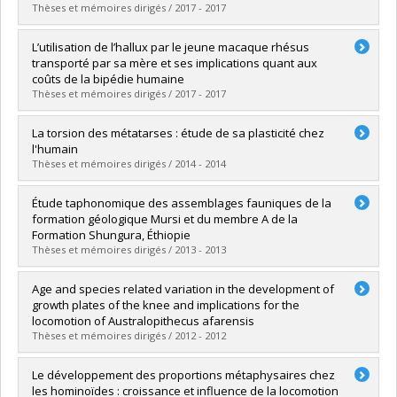
Grade :
Ph. D.
Thèses et mémoires dirigés / 2017 - 2017
Lien vers le document dans Papyrus
Graduate :
Borgel, Sarah
L’utilisation de l’hallux par le jeune macaque rhésus
Cycle :
Master's
transporté par sa mère et ses implications quant aux
Grade :
M. Sc.
coûts de la bipédie humaine
Lien vers le document dans Papyrus
Thèses et mémoires dirigés / 2017 - 2017
Graduate :
Marcoz-Fellay, Cécile
La torsion des métatarses : étude de sa plasticité chez
Cycle :
Master's
l'humain
Grade :
M. Sc.
Thèses et mémoires dirigés / 2014 - 2014
Lien vers le document dans Papyrus
Graduate :
Forgues-Marceau, Judith
Étude taphonomique des assemblages fauniques de la
Cycle :
Master's
formation géologique Mursi et du membre A de la
Grade :
M. Sc.
Formation Shungura, Éthiopie
Lien vers le document dans Papyrus
Thèses et mémoires dirigés / 2013 - 2013
Graduate :
Dumouchel, Laurence
Age and species related variation in the development of
Cycle :
Master's
growth plates of the knee and implications for the
Grade :
M. Sc.
locomotion of Australopithecus afarensis
Lien vers le document dans Papyrus
Thèses et mémoires dirigés / 2012 - 2012
Graduate :
Makarov, Sophie
Le développement des proportions métaphysaires chez
Cycle :
Master's
les hominoïdes : croissance et influence de la locomotion