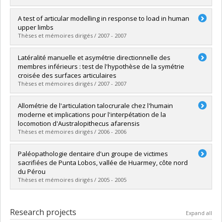
Lien vers le document dans Papyrus
Graduate :
Richer, Claude
A test of articular modelling in response to load in human
Cycle :
Master's
upper limbs
Grade :
M. Sc.
Thèses et mémoires dirigés / 2007 - 2007
Lien vers le document dans Papyrus
Graduate :
Rabey, Karyne
Latéralité manuelle et asymétrie directionnelle des
Cycle :
Master's
membres inférieurs : test de l'hypothèse de la symétrie
Grade :
M. Sc.
croisée des surfaces articulaires
Lien vers le document dans Papyrus
Thèses et mémoires dirigés / 2007 - 2007
Graduate :
Gloux, Sabrina Anne-France
Allométrie de l'articulation talocrurale chez l'humain
Cycle :
Master's
moderne et implications pour l'interpétation de la
Grade :
M. Sc.
locomotion d'Australopithecus afarensis
Lien vers le document dans Papyrus
Thèses et mémoires dirigés / 2006 - 2006
Graduate :
Arshad, Sadia
Paléopathologie dentaire d'un groupe de victimes
Cycle :
Master's
sacrifiées de Punta Lobos, vallée de Huarmey, côte nord
Grade :
M. Sc.
du Pérou
Lien vers le document dans Papyrus
Thèses et mémoires dirigés / 2005 - 2005
Graduate :
Cortez Vilchez, Rosa
Cycle :
Master's
Research projects
Expand all
Grade :
M. Sc.