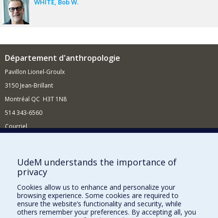
WHITE
Bob W.
Département d'anthropologie
Pavillon Lionel-Groulx
3150 Jean-Brillant
Montréal QC H3T 1N8
514 343-6560
Courriel
Nouvelles et conférences
Comment soutenir le Département?
UdeM understands the importance of
privacy
BESOIN D'AIDE?
Cookies allow us to enhance and personalize your
Plan du site
browsing experience. Some cookies are required to
Signaler une erreur
ensure the website’s functionality and security, while
others remember your preferences. By accepting all, you
Accessibilité