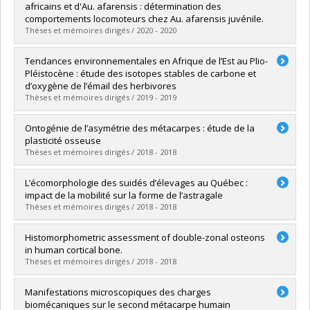
Grade :
M. Sc.
africains et d'Au. afarensis : détermination des
Lien vers le document dans Papyrus
comportements locomoteurs chez Au. afarensis juvénile.
Thèses et mémoires dirigés / 2020 - 2020
Graduate :
B. Fortin, Karine
Tendances environnementales en Afrique de l’Est au Plio-
Cycle :
Master's
Pléistocène : étude des isotopes stables de carbone et
Grade :
M. Sc.
d’oxygène de l’émail des herbivores
Lien vers le document dans Papyrus
Thèses et mémoires dirigés / 2019 - 2019
Graduate :
Paquette, Jesseca
Ontogénie de l’asymétrie des métacarpes : étude de la
Cycle :
Master's
plasticité osseuse
Grade :
M. Sc.
Thèses et mémoires dirigés / 2018 - 2018
Lien vers le document dans Papyrus
Graduate :
Tessier, Dominique
L’écomorphologie des suidés d’élevages au Québec :
Cycle :
Master's
impact de la mobilité sur la forme de l’astragale
Grade :
M.A.
Thèses et mémoires dirigés / 2018 - 2018
Lien vers le document dans Papyrus
Graduate :
Vaillancourt, Maxime
Histomorphometric assessment of double-zonal osteons
Cycle :
Master's
in human cortical bone.
Grade :
M. Sc.
Thèses et mémoires dirigés / 2018 - 2018
Lien vers le document dans Papyrus
Graduate :
Raguin, Emeline
Manifestations microscopiques des charges
Cycle :
Doctoral
biomécaniques sur le second métacarpe humain