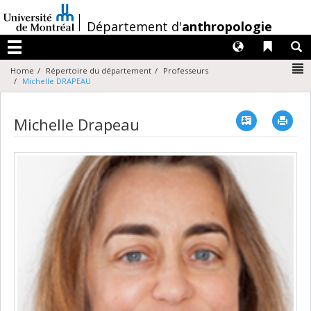
Passer
au
/
Département d'
anthropologie
contenu
Langues
Liens 
R
Menu
N
Home
Répertoire du département
Professeurs
Michelle DRAPEAU
Vcard
Imp
Michelle Drapeau