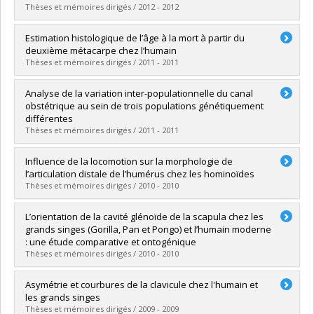
Grade :
M. Sc.
Thèses et mémoires dirigés / 2012 - 2012
Lien vers le document dans Papyrus
Graduate :
Puech, Marine
Estimation histologique de l’âge à la mort à partir du
Cycle :
Master's
deuxième métacarpe chez l’humain
Grade :
M. Sc.
Thèses et mémoires dirigés / 2011 - 2011
Lien vers le document dans Papyrus
Graduate :
Raguin, Emeline
Analyse de la variation inter-populationnelle du canal
Cycle :
Master's
obstétrique au sein de trois populations génétiquement
Grade :
M. Sc.
différentes
Lien vers le document dans Papyrus
Thèses et mémoires dirigés / 2011 - 2011
Graduate :
Singh, Rajit K.
Influence de la locomotion sur la morphologie de
Cycle :
Master's
l’articulation distale de l’humérus chez les hominoïdes
Grade :
M. Sc.
Thèses et mémoires dirigés / 2010 - 2010
Lien vers le document dans Papyrus
Graduate :
Robert, Julie
L’orientation de la cavité glénoïde de la scapula chez les
Cycle :
Master's
grands singes (Gorilla, Pan et Pongo) et l’humain moderne
Grade :
M. Sc.
: une étude comparative et ontogénique
Lien vers le document dans Papyrus
Thèses et mémoires dirigés / 2010 - 2010
Graduate :
Berthiaume, Marie-Christine
Asymétrie et courbures de la clavicule chez l'humain et
Cycle :
Master's
les grands singes
Grade :
M. Sc.
Thèses et mémoires dirigés / 2009 - 2009