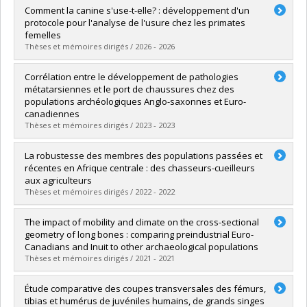
Comment la canine s'use-t-elle? : développement d'un
protocole pour l'analyse de l'usure chez les primates
femelles
Thèses et mémoires dirigés / 2026 - 2026
Graduate :
Godin, Pascale
Corrélation entre le développement de pathologies
Cycle :
Master's
métatarsiennes et le port de chaussures chez des
Grade :
M. Sc.
populations archéologiques Anglo-saxonnes et Euro-
Lien vers le document dans Papyrus
canadiennes
Thèses et mémoires dirigés / 2023 - 2023
Graduate :
Crabouillet, Maëlys
La robustesse des membres des populations passées et
Cycle :
Master's
récentes en Afrique centrale : des chasseurs-cueilleurs
Grade :
M. Sc.
aux agriculteurs
Lien vers le document dans Papyrus
Thèses et mémoires dirigés / 2022 - 2022
Graduate :
Klagba, Malwine-Octavia
The impact of mobility and climate on the cross-sectional
Cycle :
Master's
geometry of long bones : comparing preindustrial Euro-
Grade :
M. Sc.
Canadians and Inuit to other archaeological populations
Lien vers le document dans Papyrus
Thèses et mémoires dirigés / 2021 - 2021
Graduate :
Rainville, Rebecca
Étude comparative des coupes transversales des fémurs,
Cycle :
Master's
tibias et humérus de juvéniles humains, de grands singes