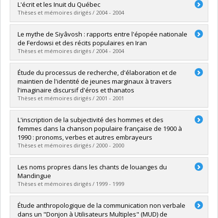
Graduate :
Dubuc, Claude-Ève
L'écrit et les Inuit du Québec
Cycle :
Master's
Thèses et mémoires dirigés / 2004 - 2004
Grade :
M. Sc.
Lien vers le document dans Papyrus
Graduate :
Hot, Aurélie
Le mythe de Siyâvosh : rapports entre l'épopée nationale
Cycle :
Master's
de Ferdowsi et des récits populaires en Iran
Grade :
M. Sc.
Thèses et mémoires dirigés / 2004 - 2004
Lien vers le document dans Papyrus
Graduate :
Heck, Isabel
Étude du processus de recherche, d'élaboration et de
Cycle :
Master's
maintien de l'identité de jeunes marginaux à travers
Grade :
M. Sc.
l'imaginaire discursif d'éros et thanatos
Lien vers le document dans Papyrus
Thèses et mémoires dirigés / 2001 - 2001
Graduate :
Poulin, Michel
L'inscription de la subjectivité des hommes et des
Cycle :
Master's
femmes dans la chanson populaire française de 1900 à
Grade :
M. Sc. A.
1990 : pronoms, verbes et autres embrayeurs
Lien vers le document dans Papyrus
Thèses et mémoires dirigés / 2000 - 2000
Graduate :
Lefebvre, Nicole
Les noms propres dans les chants de louanges du
Cycle :
Master's
Mandingue
Grade :
M. Sc.
Thèses et mémoires dirigés / 1999 - 1999
Lien vers le document dans Papyrus
Graduate :
Enkerli, Alexandre
Étude anthropologique de la communication non verbale
Cycle :
Master's
dans un "Donjon à Utilisateurs Multiples" (MUD) de