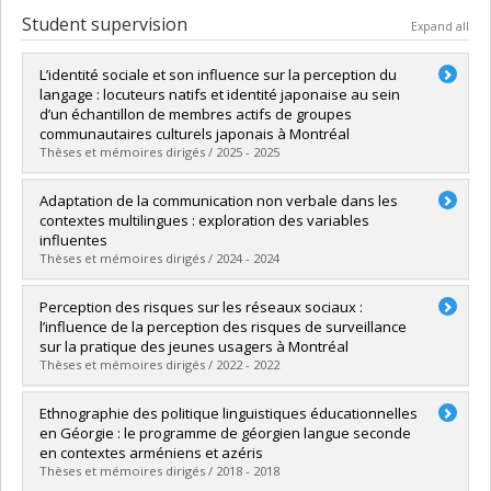
Student supervision
Expand all
L’identité sociale et son influence sur la perception du
langage : locuteurs natifs et identité japonaise au sein
d’un échantillon de membres actifs de groupes
communautaires culturels japonais à Montréal
Thèses et mémoires dirigés / 2025 - 2025
Graduate :
Ménard, Cédrick
Adaptation de la communication non verbale dans les
Cycle :
Master's
contextes multilingues : exploration des variables
Grade :
M. Sc. A.
influentes
Lien vers le document dans Papyrus
Thèses et mémoires dirigés / 2024 - 2024
Graduate :
Karpouzis Poirier, Arianne
Perception des risques sur les réseaux sociaux :
Cycle :
Master's
l’influence de la perception des risques de surveillance
Grade :
M. Sc.
sur la pratique des jeunes usagers à Montréal
Lien vers le document dans Papyrus
Thèses et mémoires dirigés / 2022 - 2022
Graduate :
Beaupré, Aurélie
Ethnographie des politique linguistiques éducationnelles
Cycle :
Master's
en Géorgie : le programme de géorgien langue seconde
Grade :
M. Sc.
en contextes arméniens et azéris
Lien vers le document dans Papyrus
Thèses et mémoires dirigés / 2018 - 2018