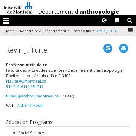
Passer
au
/
Département d'
anthropologie
contenu
Langues
Liens 
R
Menu
N
Home
Répertoire du département
Professeurs
Kevin J. TUITE
Vcard
Imp
Kevin J. Tuite
Professeur titulaire
Faculté des arts et des sciences - Département d'anthropologie
Pavillon Lionel-Groulx
office C-3102
kj.tuite@umontreal.ca
514 343-6111 #51713
tuitekj@anthro.umontreal.ca
(Travail)
Courriels
Web :
Autre site web
Education Programs
Social Sciences