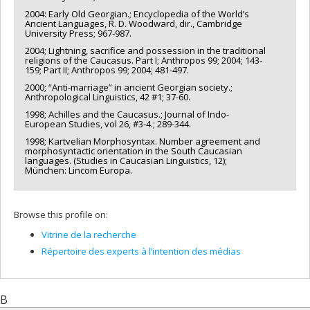
2004: Early Old Georgian.; Encyclopedia of the World’s
Ancient Languages, R. D. Woodward, dir., Cambridge
University Press; 967-987.
2004; Lightning, sacrifice and possession in the traditional
religions of the Caucasus. Part I; Anthropos 99; 2004; 143-
159; Part II; Anthropos 99; 2004; 481-497.
2000; “Anti-marriage” in ancient Georgian society.;
Anthropological Linguistics, 42 #1; 37-60.
1998; Achilles and the Caucasus.; Journal of Indo-
European Studies, vol 26, #3-4.; 289-344.
1998; Kartvelian Morphosyntax. Number agreement and
morphosyntactic orientation in the South Caucasian
languages. (Studies in Caucasian Linguistics, 12);
München: Lincom Europa.
Browse this profile on:
Vitrine de la recherche
Répertoire des experts à l’intention des médias
B