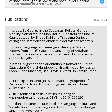
Vernacular religion in Soviet and post-Soviet Georgia
Projet de recherche au Canada / 2018 - 2023
Lead researcher :
Kevin J. Tuite
Funding sources:
CRSH/Conseil de recherches en sciences
Publications
Expand all
humaines du Canada
Grant programs:
PVXXXXXX-Subvention Savoir
in press. St. George in the Caucasus: Politics, Gender,
Mobility. Sakralität und Mobilität in Südosteuropa und im
Kaukasus, ed. by Thede Kahl and Tsypylma Darieva.
Verlag der Österreichen Akademie der Wissenschaften.
in press. Language and emergent literacy in Svaneti.
st
Papers from the 1
Caucasus University of Ardahan
International Conference on Endangered Languages, ed.
Gurkan Dogan. Brill
in press. Alignment and orientation in Kartvelian (South
Caucasian). Oxford Handbook of Ergativity, ed. by Jessica
Coon, Diane Massam, Lisa Travis. Oxford University Press
2014; Religion in Georgia. Worldmark Encyclopedia of
Religious Practices. Thomas Riggs, éd. Detroit: Thomson
Gale; 588-596
2010; Agentless transitive verbs in Georgian.
Anthropological Linguistics 51 #3-4 ; 2010 ; 269-295
Jourdan, Christine et Tuite, K. (dirs.); Language,Culture and
Society: Key Topics in Linguistic Anthropology. Cambridge
University Press; 2006