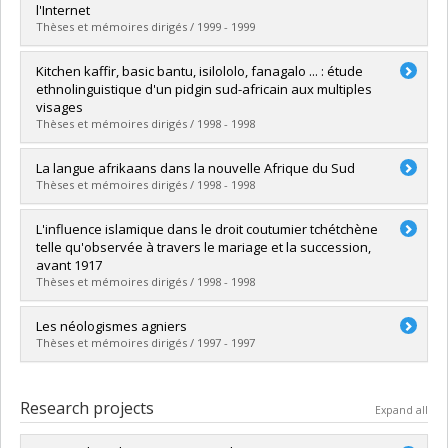
Grade :
M. Sc.
l'Internet
Lien vers le document dans Papyrus
Thèses et mémoires dirigés / 1999 - 1999
Graduate :
Pelletier, Jean-Christophe
Kitchen kaffir, basic bantu, isilololo, fanagalo ... : étude
Cycle :
Master's
ethnolinguistique d'un pidgin sud-africain aux multiples
Grade :
M. Sc.
visages
Lien vers le document dans Papyrus
Thèses et mémoires dirigés / 1998 - 1998
Graduate :
Aubry, Caroline
La langue afrikaans dans la nouvelle Afrique du Sud
Cycle :
Master's
Thèses et mémoires dirigés / 1998 - 1998
Grade :
M. Sc.
Lien vers le document dans Papyrus
Graduate :
Zuidema, Yvette Angela
L'influence islamique dans le droit coutumier tchétchène
Cycle :
Master's
telle qu'observée à travers le mariage et la succession,
Grade :
M. Sc.
avant 1917
Lien vers le document dans Papyrus
Thèses et mémoires dirigés / 1998 - 1998
Graduate :
Bouthillier, Lynda
Les néologismes agniers
Cycle :
Master's
Thèses et mémoires dirigés / 1997 - 1997
Grade :
M. Sc.
Lien vers le document dans Papyrus
Graduate :
Martel, Vincent
Cycle :
Master's
Research projects
Expand all
Grade :
M. Sc.
Lien vers le document dans Papyrus