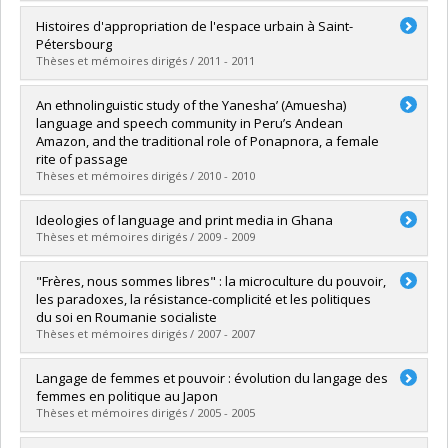
Graduate :
Juneau, Jean-François
Histoires d'appropriation de l'espace urbain à Saint-
Cycle :
Master's
Pétersbourg
Grade :
M. Sc.
Thèses et mémoires dirigés / 2011 - 2011
Lien vers le document dans Papyrus
Graduate :
Dussault, Annie Pénélope
An ethnolinguistic study of the Yanesha’ (Amuesha)
Cycle :
Doctoral
language and speech community in Peru’s Andean
Grade :
Ph. D.
Amazon, and the traditional role of Ponapnora, a female
Lien vers le document dans Papyrus
rite of passage
Thèses et mémoires dirigés / 2010 - 2010
Graduate :
Daigneault, Anna Luisa
Ideologies of language and print media in Ghana
Cycle :
Master's
Thèses et mémoires dirigés / 2009 - 2009
Grade :
M. Sc.
Lien vers le document dans Papyrus
Graduate :
Anyidoho, Paul Kwabla
"Frères, nous sommes libres" : la microculture du pouvoir,
Cycle :
Doctoral
les paradoxes, la résistance-complicité et les politiques
Grade :
Ph. D.
du soi en Roumanie socialiste
Lien vers le document dans Papyrus
Thèses et mémoires dirigés / 2007 - 2007
Graduate :
Bealcovschi, Simona Elena
Langage de femmes et pouvoir : évolution du langage des
Cycle :
Doctoral
femmes en politique au Japon
Grade :
Ph. D.
Thèses et mémoires dirigés / 2005 - 2005
Lien vers le document dans Papyrus