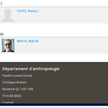
T
TUITE
Kevin J.
W
WHITE
Bob W.
Département d'anthropologie
Pavillon Lionel-Groulx
3150 Jean-Brillant
Montréal QC H3T 1N8
514 343-6560
Courriel