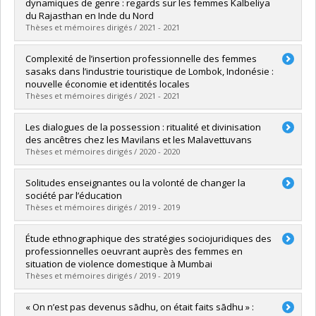
Cycle :
Master's
dynamiques de genre : regards sur les femmes Kalbeliya
Grade :
M.A.
du Rajasthan en Inde du Nord
Lien vers le document dans Papyrus
Thèses et mémoires dirigés / 2021 - 2021
Graduate :
Saulnier, Marianne-Sarah
Complexité de l’insertion professionnelle des femmes
Cycle :
Doctoral
sasaks dans l’industrie touristique de Lombok, Indonésie :
Grade :
Ph. D.
nouvelle économie et identités locales
Lien vers le document dans Papyrus
Thèses et mémoires dirigés / 2021 - 2021
Graduate :
Belliard, Auréliane
Les dialogues de la possession : ritualité et divinisation
Cycle :
Master's
des ancêtres chez les Mavilans et les Malavettuvans
Grade :
M. Sc.
Thèses et mémoires dirigés / 2020 - 2020
Lien vers le document dans Papyrus
Graduate :
Brillant-Giroux, Vincent
Solitudes enseignantes ou la volonté de changer la
Cycle :
Doctoral
société par l’éducation
Grade :
Ph. D.
Thèses et mémoires dirigés / 2019 - 2019
Lien vers le document dans Papyrus
Graduate :
Bradet, Julie
Étude ethnographique des stratégies sociojuridiques des
Cycle :
Doctoral
professionnelles oeuvrant auprès des femmes en
Grade :
Ph. D.
situation de violence domestique à Mumbai
Lien vers le document dans Papyrus
Thèses et mémoires dirigés / 2019 - 2019
Graduate :
Viau-Tassé, Mathilde
« On n’est pas devenus sādhu, on était faits sādhu » :