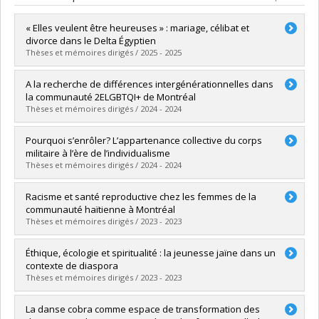
« Elles veulent être heureuses » : mariage, célibat et
divorce dans le Delta Égyptien
Thèses et mémoires dirigés / 2025 - 2025
Graduate :
Haroun, Amal
A la recherche de différences intergénérationnelles dans
Cycle :
Doctoral
la communauté 2ELGBTQI+ de Montréal
Grade :
Ph. D.
Thèses et mémoires dirigés / 2024 - 2024
Lien vers le document dans Papyrus
Graduate :
Ribourdouille, Maude
Pourquoi s’enrôler? L’appartenance collective du corps
Cycle :
Master's
militaire à l’ère de l’individualisme
Grade :
M. Sc.
Thèses et mémoires dirigés / 2024 - 2024
Lien vers le document dans Papyrus
Graduate :
Bonnier, Pier-Audrey
Racisme et santé reproductive chez les femmes de la
Cycle :
Master's
communauté haïtienne à Montréal
Grade :
M. Sc.
Thèses et mémoires dirigés / 2023 - 2023
Lien vers le document dans Papyrus
Graduate :
Léger, Pamela
Éthique, écologie et spiritualité : la jeunesse jaïne dans un
Cycle :
Master's
contexte de diaspora
Grade :
M. Sc.
Thèses et mémoires dirigés / 2023 - 2023
Lien vers le document dans Papyrus
Graduate :
Thériault, Kassandre
La danse cobra comme espace de transformation des