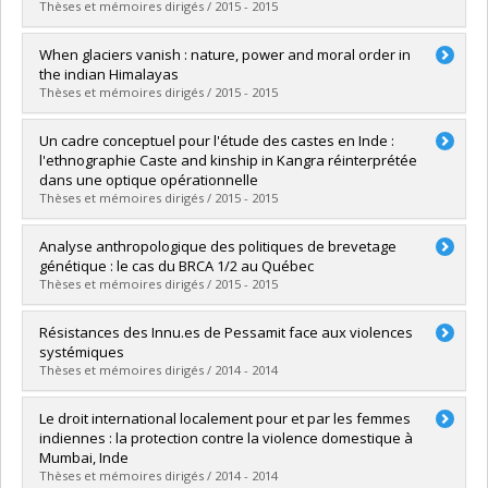
Grade :
Ph. D.
Thèses et mémoires dirigés / 2015 - 2015
Lien vers le document dans Papyrus
Graduate :
Brillant-Giroux, Vincent
When glaciers vanish : nature, power and moral order in
Cycle :
Master's
the indian Himalayas
Grade :
M. Sc.
Thèses et mémoires dirigés / 2015 - 2015
Lien vers le document dans Papyrus
Graduate :
Gagné, Karine
Un cadre conceptuel pour l'étude des castes en Inde :
Cycle :
Doctoral
l'ethnographie Caste and kinship in Kangra réinterprétée
Grade :
Ph. D.
dans une optique opérationnelle
Lien vers le document dans Papyrus
Thèses et mémoires dirigés / 2015 - 2015
Graduate :
Simard, Charles-Olivier
Analyse anthropologique des politiques de brevetage
Cycle :
Master's
génétique : le cas du BRCA 1/2 au Québec
Grade :
M. Sc.
Thèses et mémoires dirigés / 2015 - 2015
Lien vers le document dans Papyrus
Graduate :
Karagueuzian, Elise
Résistances des Innu.es de Pessamit face aux violences
Cycle :
Master's
systémiques
Grade :
M. Sc.
Thèses et mémoires dirigés / 2014 - 2014
Lien vers le document dans Papyrus
Graduate :
Capone, Mathilde
Le droit international localement pour et par les femmes
Cycle :
Master's
indiennes : la protection contre la violence domestique à
Grade :
M. Sc.
Mumbai, Inde
Lien vers le document dans Papyrus
Thèses et mémoires dirigés / 2014 - 2014