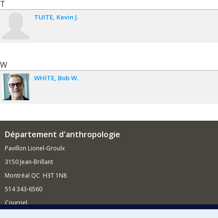
T
TUITE
Kevin J.
W
WHITE
Bob W.
Département d'anthropologie
Pavillon Lionel-Groulx
3150 Jean-Brillant
Montréal QC H3T 1N8
514 343-6560
Courriel
Nouvelles et conférences