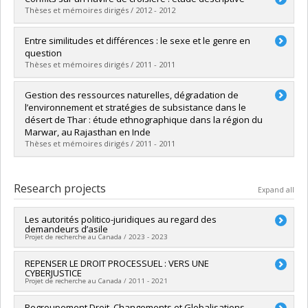
Cycle :
Master's
Thèses et mémoires dirigés / 2012 - 2012
Grade :
M. Sc.
Lien vers le document dans Papyrus
Graduate :
Charette, Martin
Entre similitudes et différences : le sexe et le genre en
Cycle :
Master's
question
Grade :
M. Sc.
Thèses et mémoires dirigés / 2011 - 2011
Lien vers le document dans Papyrus
Graduate :
Mougeot, Brigitte
Gestion des ressources naturelles, dégradation de
Cycle :
Master's
l’environnement et stratégies de subsistance dans le
Grade :
M. Sc.
désert de Thar : étude ethnographique dans la région du
Lien vers le document dans Papyrus
Marwar, au Rajasthan en Inde
Thèses et mémoires dirigés / 2011 - 2011
Graduate :
Gagné, Karine
Cycle :
Master's
Research projects
Expand all
Grade :
M. Sc.
Lien vers le document dans Papyrus
Les autorités politico-juridiques au regard des
demandeurs d’asile
Projet de recherche au Canada / 2023 - 2023
Lead researcher :
REPENSER LE DROIT PROCESSUEL : VERS UNE
Karine Bates
CYBERJUSTICE
Funding sources:
MITACS Inc.
Projet de recherche au Canada / 2011 - 2021
Grant programs:
PVXXXXXX-Stage Accélération Québec -
MITACS
Lead researcher :
Regroupement Droit, Changements et Globalisations
Karim Benyekhlef