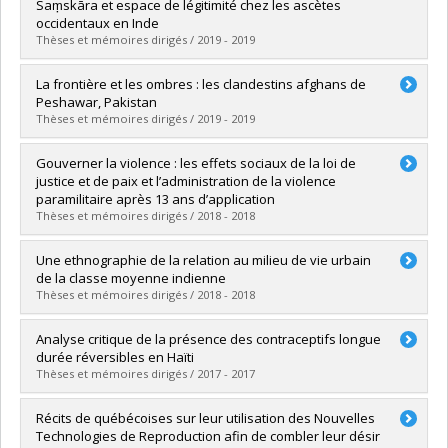
Cycle :
Master's
Saṃskāra et espace de légitimité chez les ascètes
Grade :
M.A.
occidentaux en Inde
Lien vers le document dans Papyrus
Thèses et mémoires dirigés / 2019 - 2019
Graduate :
de Guise, Catherine
La frontière et les ombres : les clandestins afghans de
Cycle :
Master's
Peshawar, Pakistan
Grade :
M. Sc.
Thèses et mémoires dirigés / 2019 - 2019
Lien vers le document dans Papyrus
Graduate :
Latendresse, Simon
Gouverner la violence : les effets sociaux de la loi de
Cycle :
Doctoral
justice et de paix et l’administration de la violence
Grade :
Ph. D.
paramilitaire après 13 ans d’application
Lien vers le document dans Papyrus
Thèses et mémoires dirigés / 2018 - 2018
Graduate :
Oviedo Perez, Manuel Antonio
Une ethnographie de la relation au milieu de vie urbain
Cycle :
Master's
de la classe moyenne indienne
Grade :
M. Sc.
Thèses et mémoires dirigés / 2018 - 2018
Lien vers le document dans Papyrus
Graduate :
Murray, Caroline
Analyse critique de la présence des contraceptifs longue
Cycle :
Master's
durée réversibles en Haïti
Grade :
M.A.
Thèses et mémoires dirigés / 2017 - 2017
Lien vers le document dans Papyrus
Graduate :
Cormier-Beaugrand, Aube
Récits de québécoises sur leur utilisation des Nouvelles
Cycle :
Master's
Technologies de Reproduction afin de combler leur désir