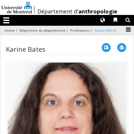
Passer
au
/
Département d'
anthropologie
contenu
Langues
Liens 
R
Menu
N
Home
Répertoire du département
Professeurs
Karine BATES
Vcard
Imp
Karine Bates