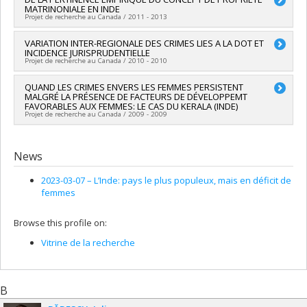
la Francophonie et du Commerce extérieur
MATRINONIALE EN INDE
Co-researchers :
Ghislain Otis
Grant programs:
Projet de recherche au Canada / 2011 - 2013
Funding sources:
CRSH/Conseil de recherches en sciences
humaines du Canada
Lead researcher :
VARIATION INTER-REGIONALE DES CRIMES LIES A LA DOT ET
Karine Bates
Grant programs:
PV128152-Subvention de partenariat
INCIDENCE JURISPRUDENTIELLE
Projet de recherche au Canada / 2010 - 2010
Lead researcher :
QUAND LES CRIMES ENVERS LES FEMMES PERSISTENT
Karine Bates
MALGRÉ LA PRÉSENCE DE FACTEURS DE DÉVELOPPEMT
FAVORABLES AUX FEMMES: LE CAS DU KERALA (INDE)
Projet de recherche au Canada / 2009 - 2009
Lead researcher :
Karine Bates
News
2023-03-07 –
L’Inde: pays le plus populeux, mais en déficit de
femmes
Browse this profile on:
Vitrine de la recherche
B