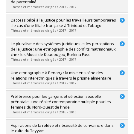
Grade :
M. Sc.
de parentalité
Lien vers le document dans Papyrus
Thèses et mémoires dirigés / 2017 - 2017
Graduate :
Lalonde, Marie-Claude
L’accessibilité à la justice pour les travailleurs temporaires
Cycle :
Master's
: le cas d’une filiale française à Trinidad et Tobago
Grade :
M. Sc.
Thèses et mémoires dirigés / 2017 - 2017
Lien vers le document dans Papyrus
Graduate :
Thomas, Camille
Le pluralisme des systèmes juridiques et les perceptions
Cycle :
Master's
de la justice : une ethnographie des conflits matrimoniaux
Grade :
M. Sc.
chez les Mossi de Koudougou, Burkina Faso
Lien vers le document dans Papyrus
Thèses et mémoires dirigés / 2017 - 2017
Graduate :
Paré, Marie-Eve
Une ethnographie à Penang : la mise en scène des
Cycle :
Doctoral
relations interethniques à travers le prisme alimentaire
Grade :
Ph. D.
Thèses et mémoires dirigés / 2017 - 2017
Lien vers le document dans Papyrus
Graduate :
Brazy-Nancy, Emilia
Préférence pour les garçons et sélection sexuelle
Cycle :
Master's
prénatale : une réalité contemporaine multiple pour les
Grade :
M.A.
femmes du Nord-Ouest de l’Inde
Lien vers le document dans Papyrus
Thèses et mémoires dirigés / 2016 - 2016
Graduate :
Bergeron-Dufour, Marie-Elaine
Aspirations de la relève et nécessité de convaincre dans
Cycle :
Doctoral
le culte du Teyyam