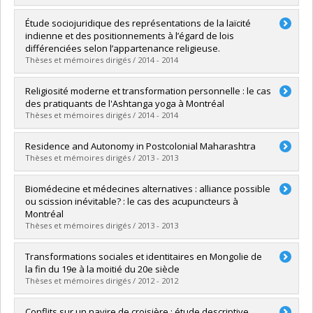
Graduate :
Bourgeois, Isabelle
Étude sociojuridique des représentations de la laïcité
Cycle :
Master's
indienne et des positionnements à l’égard de lois
Grade :
LL. M.
différenciées selon l’appartenance religieuse.
Lien vers le document dans Papyrus
Thèses et mémoires dirigés / 2014 - 2014
Graduate :
Lévesque, Sarah-Émilie
Religiosité moderne et transformation personnelle : le cas
Cycle :
Master's
des pratiquants de l'Ashtanga yoga à Montréal
Grade :
M. Sc.
Thèses et mémoires dirigés / 2014 - 2014
Lien vers le document dans Papyrus
Graduate :
Bouchard, Marlène
Residence and Autonomy in Postcolonial Maharashtra
Cycle :
Master's
Thèses et mémoires dirigés / 2013 - 2013
Grade :
M. Sc.
Lien vers le document dans Papyrus
Graduate :
Breton, Etienne
Biomédecine et médecines alternatives : alliance possible
Cycle :
Master's
ou scission inévitable? : le cas des acupuncteurs à
Grade :
M. Sc.
Montréal
Lien vers le document dans Papyrus
Thèses et mémoires dirigés / 2013 - 2013
Graduate :
Duvivier, Jessica
Transformations sociales et identitaires en Mongolie de
Cycle :
Master's
la fin du 19e à la moitié du 20e siècle
Grade :
M. Sc.
Thèses et mémoires dirigés / 2012 - 2012
Lien vers le document dans Papyrus
Graduate :
Lapointe, Alexandre
Conflits sur un navire de croisière : étude descriptive