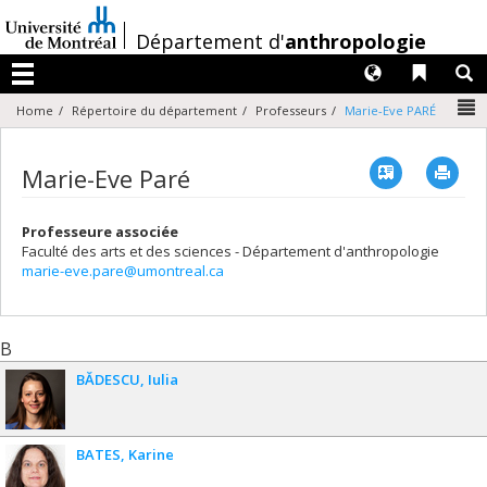
Passer
au
/
Département d'
anthropologie
contenu
Langues
Liens 
R
Menu
N
Home
Répertoire du département
Professeurs
Marie-Eve PARÉ
Vcard
Imp
Marie-Eve Paré
Professeure associée
Faculté des arts et des sciences - Département d'anthropologie
marie-eve.pare@umontreal.ca
B
BĂDESCU
Iulia
BATES
Karine