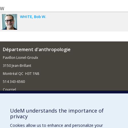
W
WHITE
Bob W.
Département d'anthropologie
Pavillon Lionel-Groulx
3150 Jean-Brillant
Montréal QC H3T 1N8
514 343-6560
Courriel
Nouvelles et conférences
Comment soutenir le Département?
UdeM understands the importance of
privacy
BESOIN D'AIDE?
Cookies allow us to enhance and personalize your
Plan du site