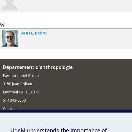
W
WHITE
Bob W.
Département d'anthropologie
Pavillon Lionel-Groulx
3150 Jean-Brillant
Montréal QC H3T 1N8
514 343-6560
Courriel
Nouvelles et conférences
Comment soutenir le Département?
UdeM understands the importance of