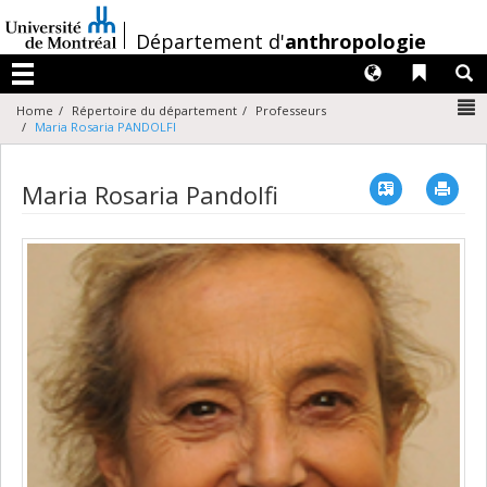
Passer
au
/
Département d'
anthropologie
contenu
Langues
Liens 
R
Menu
N
Home
Répertoire du département
Professeurs
Maria Rosaria PANDOLFI
Vcard
Imp
Maria Rosaria Pandolfi