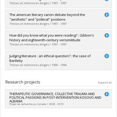
Cycle :
Doctoral
Thèses et mémoires dirigés / 1997 - 1997
Grade :
Ph. D.
Lien vers le document dans Papyrus
Graduate :
Curtius, Annie Dominique
The american literary canon debate beyond the
Cycle :
Doctoral
"aesthetic" and "political" positions
Grade :
Ph. D.
Thèses et mémoires dirigés / 1997 - 1997
Lien vers le document dans Papyrus
Graduate :
Falk, Shauna L.
How did you know what you were reading? : Gibbon's
Cycle :
Master's
history and eighteenth-century verisimilitude
Grade :
M.A.
Thèses et mémoires dirigés / 1997 - 1997
Lien vers le document dans Papyrus
Graduate :
Nowell-Smith, Harriet
Judging literature : an ethical question? : the case of
Cycle :
Master's
Bartleby
Grade :
M.A.
Thèses et mémoires dirigés / 1994 - 1994
Lien vers le document dans Papyrus
Graduate :
Desaulniers, François
Cycle :
Master's
Research projects
Expand all
Grade :
M.A.
Lien vers le document dans Papyrus
THERAPEUTIC GOVERNANCE, COLLECTIVE TRAUMA AND
POLITICAL PASSIONS IN POST-INTERVENTION KOSOVO AND
ALBANIA
Projet de recherche au Canada / 2008 - 2010
Lead researcher :
Maria Rosaria Pandolfi