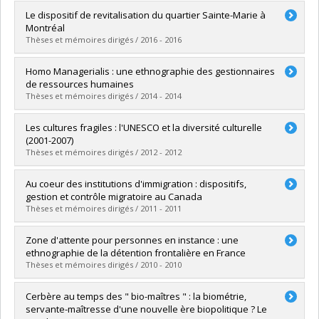
Graduate :
Blackburn, Philippe
Le dispositif de revitalisation du quartier Sainte-Marie à
Cycle :
Doctoral
Montréal
Grade :
Ph. D.
Thèses et mémoires dirigés / 2016 - 2016
Lien vers le document dans Papyrus
Graduate :
Trussart, Antoine
Homo Managerialis : une ethnographie des gestionnaires
Cycle :
Master's
de ressources humaines
Grade :
M.A.
Thèses et mémoires dirigés / 2014 - 2014
Lien vers le document dans Papyrus
Graduate :
Turcot DiFruscia, Kim
Les cultures fragiles : l'UNESCO et la diversité culturelle
Cycle :
Doctoral
(2001-2007)
Grade :
Ph. D.
Thèses et mémoires dirigés / 2012 - 2012
Lien vers le document dans Papyrus
Graduate :
Rousseau, Phillip
Au coeur des institutions d'immigration : dispositifs,
Cycle :
Doctoral
gestion et contrôle migratoire au Canada
Grade :
Ph. D.
Thèses et mémoires dirigés / 2011 - 2011
Lien vers le document dans Papyrus
Graduate :
Haince, Marie-Claude
Zone d'attente pour personnes en instance : une
Cycle :
Doctoral
ethnographie de la détention frontalière en France
Grade :
Ph. D.
Thèses et mémoires dirigés / 2010 - 2010
Lien vers le document dans Papyrus
Graduate :
Makaremi, Chowra
Cerbère au temps des " bio-maîtres " : la biométrie,
Cycle :
Doctoral
servante-maîtresse d'une nouvelle ère biopolitique ? Le