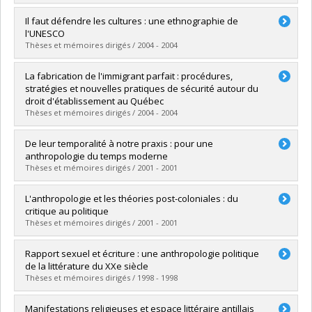
Graduate :
Johnson-Lafleur, Janique
Il faut défendre les cultures : une ethnographie de
Cycle :
Master's
l'UNESCO
Grade :
M. Sc.
Thèses et mémoires dirigés / 2004 - 2004
Lien vers le document dans Papyrus
Graduate :
Rousseau, Phillip
La fabrication de l'immigrant parfait : procédures,
Cycle :
Master's
stratégies et nouvelles pratiques de sécurité autour du
Grade :
M. Sc.
droit d'établissement au Québec
Lien vers le document dans Papyrus
Thèses et mémoires dirigés / 2004 - 2004
Graduate :
Haince, Marie-Claude
De leur temporalité à notre praxis : pour une
Cycle :
Master's
anthropologie du temps moderne
Grade :
M. Sc.
Thèses et mémoires dirigés / 2001 - 2001
Lien vers le document dans Papyrus
Graduate :
Jacques, Vincent
L'anthropologie et les théories post-coloniales : du
Cycle :
Master's
critique au politique
Grade :
M.A.
Thèses et mémoires dirigés / 2001 - 2001
Lien vers le document dans Papyrus
Graduate :
Delfour, Francis
Rapport sexuel et écriture : une anthropologie politique
Cycle :
Master's
de la littérature du XXe siècle
Grade :
M. Sc.
Thèses et mémoires dirigés / 1998 - 1998
Lien vers le document dans Papyrus
Graduate :
Joos, Jean-Ernest
Manifestations religieuses et espace littéraire antillais