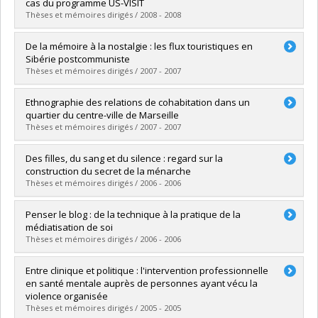
Grade :
Ph. D.
cas du programme US-VISIT
Lien vers le document dans Papyrus
Thèses et mémoires dirigés / 2008 - 2008
Graduate :
Woodtli, Patrick F.
De la mémoire à la nostalgie : les flux touristiques en
Cycle :
Master's
Sibérie postcommuniste
Grade :
M. Sc.
Thèses et mémoires dirigés / 2007 - 2007
Lien vers le document dans Papyrus
Graduate :
Carrier, Marie-Eve
Ethnographie des relations de cohabitation dans un
Cycle :
Master's
quartier du centre-ville de Marseille
Grade :
M. Sc.
Thèses et mémoires dirigés / 2007 - 2007
Lien vers le document dans Papyrus
Graduate :
Boucher Guèvremont, Sarah
Des filles, du sang et du silence : regard sur la
Cycle :
Master's
construction du secret de la ménarche
Grade :
M. Sc.
Thèses et mémoires dirigés / 2006 - 2006
Lien vers le document dans Papyrus
Graduate :
Turcot DiFruscia, Kim
Penser le blog : de la technique à la pratique de la
Cycle :
Master's
médiatisation de soi
Grade :
M. Sc.
Thèses et mémoires dirigés / 2006 - 2006
Lien vers le document dans Papyrus
Graduate :
Dib, Lina
Entre clinique et politique : l'intervention professionnelle
Cycle :
Master's
en santé mentale auprès de personnes ayant vécu la
Grade :
M. Sc.
violence organisée
Lien vers le document dans Papyrus
Thèses et mémoires dirigés / 2005 - 2005