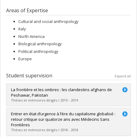
Areas of Expertise
Cultural and social anthropology
Italy
North America
Biological anthropology
Political anthropology
Europe
Student supervision
Expand all
La frontière et les ombres : les clandestins afghans de
Peshawar, Pakistan
Thèses et mémoires dirigés / 2019 - 2019
Graduate :
Latendresse, Simon
Entrer en état d’urgence à l’ère du capitalisme globalisé :
Cycle :
Doctoral
retour critique sur quatorze ans avec Médecins Sans
Grade :
Ph. D.
Frontières
Lien vers le document dans Papyrus
Thèses et mémoires dirigés / 2018 - 2018