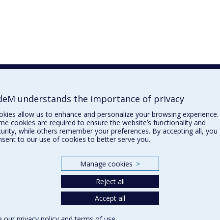
eM understands the importance of privacy
okies allow us to enhance and personalize your browsing experience.
e cookies are required to ensure the website’s functionality and
urity, while others remember your preferences. By accepting all, you
sent to our use of cookies to better serve you.
Manage cookies
>
Reject all
Accept all
e our
privacy policy
and
terms of use
.