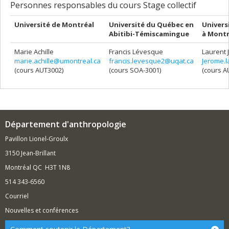
Personnes responsables du cours Stage collectif
Université de Montréal
Université du Québec en
Univers
Abitibi-Témiscamingue
à Montr
Marie Achille
Francis Lévesque
Laurent
marie.achille@umontreal.ca
francis.levesque2@uqat.ca
Jerome.
(cours AUT3002)
(cours SOA-3001)
(cours A
Département d'anthropologie
Pavillon Lionel-Groulx
3150 Jean-Brillant
Montréal QC H3T 1N8
514 343-6560
Courriel
Nouvelles et conférences