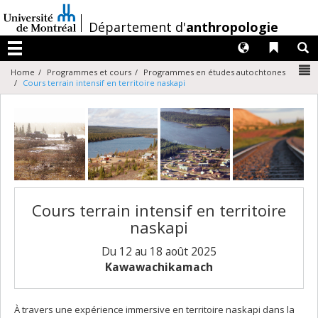
Passer
au
/
Département d'
anthropologie
contenu
Langues
Liens 
R
Menu
N
Home
Programmes et cours
Programmes en études autochtones
Cours terrain intensif en territoire naskapi
Cours terrain intensif en territoire
naskapi
Du 12 au 18 août 2025
Kawawachikamach
À travers une expérience immersive en territoire naskapi dans la