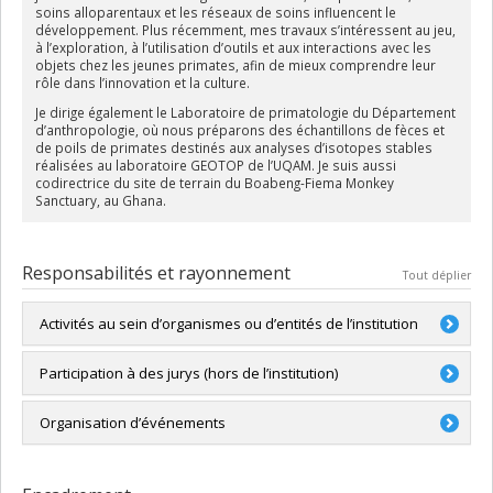
soins alloparentaux et les réseaux de soins influencent le
développement. Plus récemment, mes travaux s’intéressent au jeu,
à l’exploration, à l’utilisation d’outils et aux interactions avec les
objets chez les jeunes primates, afin de mieux comprendre leur
rôle dans l’innovation et la culture.
Je dirige également le Laboratoire de primatologie du Département
d’anthropologie, où nous préparons des échantillons de fèces et
de poils de primates destinés aux analyses d’isotopes stables
réalisées au laboratoire GEOTOP de l’UQAM. Je suis aussi
codirectrice du site de terrain du Boabeng-Fiema Monkey
Sanctuary, au Ghana.
Responsabilités et rayonnement
Tout déplier
Activités au sein d’organismes ou d’entités de l’institution
Equity, Diversity, and Inclusion (EDI) Roles
:
Participation à des jurys (hors de l’institution)
Co-officer, EDI Committee, Canadian Association for Biological
Students Committee Member (total 20)
Anthropology (2022 – present)
Organisation d’événements
U de Montréal, Anthropology
: Eléa Gutierrez (Jury
Chair, EDI Committee, Département d’anthropologie,
Conference Organizer, Oct 2026 (upcoming), Canadian
president, MSc defense, 2019), Karine Fortin (Jury member,
Université de Montréal (2023 – present)
rd
Association for Biological Anthropology (CABA/ACAB) 53
MSc defense, 2020), Valerie Deschênes (Jury president, PhD