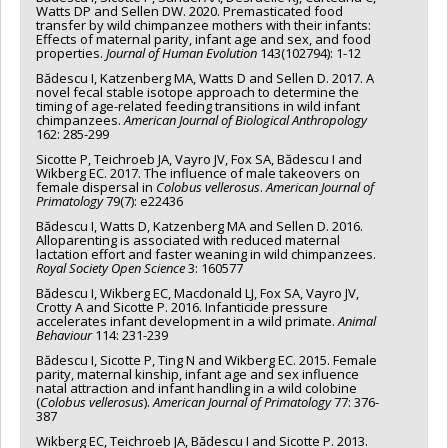
Watts DP and Sellen DW. 2020. Premasticated food
transfer by wild chimpanzee mothers with their infants:
Effects of maternal parity, infant age and sex, and food
properties.
Journal of Human Evolution
143(102794): 1-12
Bădescu I, Katzenberg MA, Watts D and Sellen D. 2017. A
novel fecal stable isotope approach to determine the
timing of age-related feeding transitions in wild infant
chimpanzees.
American Journal of Biological Anthropology
162: 285-299
Sicotte P, Teichroeb JA, Vayro JV, Fox SA, Bădescu I and
Wikberg EC. 2017. The influence of male takeovers on
female dispersal in
Colobus vellerosus
.
American Journal of
Primatology
79(7): e22436
Bădescu I, Watts D, Katzenberg MA and Sellen D. 2016.
Alloparenting is associated with reduced maternal
lactation effort and faster weaning in wild chimpanzees.
Royal Society Open Science
3: 160577
Bădescu I, Wikberg EC, Macdonald LJ, Fox SA, Vayro JV,
Crotty A and Sicotte P. 2016. Infanticide pressure
accelerates infant development in a wild primate.
Animal
Behaviour
114: 231-239
Bădescu I, Sicotte P, Ting N and Wikberg EC. 2015. Female
parity, maternal kinship, infant age and sex influence
natal attraction and infant handling in a wild colobine
(
Colobus vellerosus
).
American Journal of Primatology
77: 376-
387
Wikberg EC, Teichroeb JA, Bădescu I and Sicotte P. 2013.