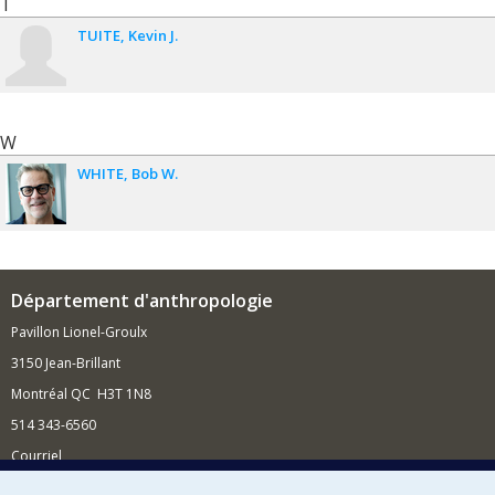
T
TUITE
Kevin J.
W
WHITE
Bob W.
Département d'anthropologie
Pavillon Lionel-Groulx
3150 Jean-Brillant
Montréal QC H3T 1N8
514 343-6560
Courriel
Nouvelles et conférences