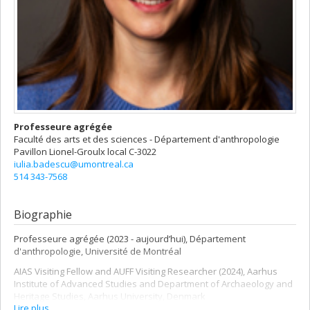
Professeure agrégée
Faculté des arts et des sciences - Département d'anthropologie
Pavillon Lionel-Groulx
local C-3022
iulia.badescu@umontreal.ca
514 343-7568
Biographie
Professeure agrégée (2023 - aujourd’hui), Département
d'anthropologie, Université de Montréal
AIAS Visiting Fellow and AUFF Visiting Researcher (2024), Aarhus
Institute of Advanced Studies and Department of Archaeology and
Heritage Studies, Aarhus University, Denmark
Lire plus…