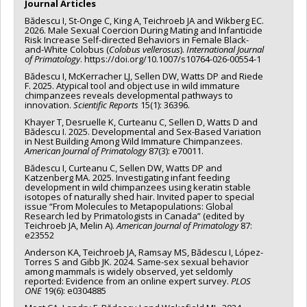
Journal Articles
Bădescu I, St-Onge C, King A, Teichroeb JA and Wikberg EC.
2026. Male Sexual Coercion During Mating and Infanticide
Risk Increase Self-directed Behaviors in Female Black-
and-White Colobus (
Colobus vellerosus
).
International Journal
of Primatology
. https://doi.org/10.1007/s10764-026-00554-1
Bădescu I, McKerracher LJ, Sellen DW, Watts DP and Riede
F. 2025. Atypical tool and object use in wild immature
chimpanzees reveals developmental pathways to
innovation.
Scientific Reports
15(1): 36396.
Khayer T, Desruelle K, Curteanu C, Sellen D, Watts D and
Bădescu I. 2025. Developmental and Sex-Based Variation
in Nest Building Among Wild Immature Chimpanzees.
American Journal of Primatology
87(3): e70011.
Bădescu I, Curteanu C, Sellen DW, Watts DP and
Katzenberg MA. 2025. Investigating infant feeding
development in wild chimpanzees using keratin stable
isotopes of naturally shed hair. Invited paper to special
issue “From Molecules to Metapopulations: Global
Research led by Primatologists in Canada” (edited by
Teichroeb JA, Melin A).
American Journal of Primatology
87:
e23552
Anderson KA, Teichroeb JA, Ramsay MS, Bădescu I, López-
Torres S and Gibb JK. 2024. Same-sex sexual behavior
among mammals is widely observed, yet seldomly
reported: Evidence from an online expert survey.
PLOS
ONE
19(6): e0304885