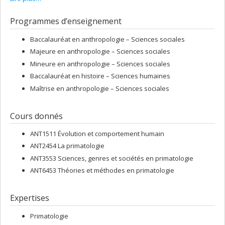
Professeure adjointe (2017-2023), Département d'anthropologie,
Université de Montréal
Programmes d’enseignement
Sessional Lecturer (2017), Department of Anthropology, University
of Toronto
Baccalauréat en anthropologie – Sciences sociales
Majeure en anthropologie – Sciences sociales
Education:
Mineure en anthropologie – Sciences sociales
Ph.D. Biological Anthropology, Department of Anthropology,
University of Toronto (2017)
Baccalauréat en histoire – Sciences humaines
Maîtrise en anthropologie – Sciences sociales
M.A. Anthropology, Department of Anthropology, University of
Calgary (2011)
B.Sc. Honours (First Class) in Primatology, Department of
Cours donnés
Anthropology, University of Calgary (2009)
ANT1511 Évolution et comportement humain
ANT2454 La primatologie
ANT3553 Sciences, genres et sociétés en primatologie
ANT6453 Théories et méthodes en primatologie
Expertises
Primatologie