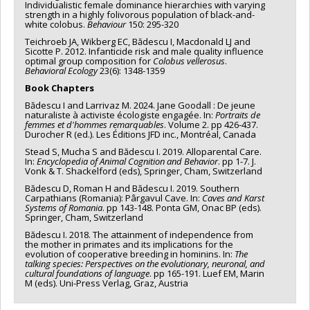
Individualistic female dominance hierarchies with varying
strength in a highly folivorous population of black-and-
white colobus.
Behaviour
150: 295-320
Teichroeb JA, Wikberg EC, Bădescu I, Macdonald LJ and
Sicotte P. 2012. Infanticide risk and male quality influence
optimal group composition for
Colobus vellerosus
.
Behavioral Ecology
23(6): 1348-1359
Book Chapters
Bădescu I and Larrivaz M. 2024. Jane Goodall : De jeune
naturaliste à activiste écologiste engagée. In:
Portraits de
femmes et d'hommes remarquables
. Volume 2. pp 426-437.
Durocher R (ed.). Les Éditions JFD inc., Montréal, Canada
Stead S, Mucha S and Bădescu I. 2019. Alloparental Care.
In:
Encyclopedia of Animal Cognition and Behavior
. pp 1-7. J.
Vonk & T. Shackelford (eds), Springer, Cham, Switzerland
Bădescu D, Roman H and Bădescu I. 2019. Southern
Carpathians (Romania): Pârgavul Cave. In:
Caves and Karst
Systems of Romania
. pp 143-148. Ponta GM, Onac BP (eds).
Springer, Cham, Switzerland
Bădescu I. 2018. The attainment of independence from
the mother in primates and its implications for the
evolution of cooperative breeding in hominins. In:
The
talking species: Perspectives on the evolutionary, neuronal, and
cultural foundations of language
. pp 165-191. Luef EM, Marin
M (eds). Uni-Press Verlag, Graz, Austria