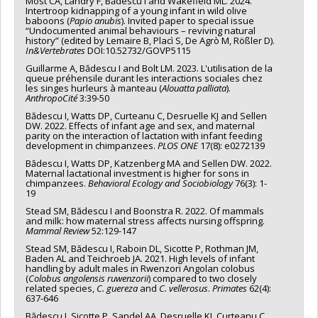
Most CA, Landry F, Bădescu I and Wakefield ML. 2024.
Intertroop kidnapping of a young infant in wild olive
baboons (
Papio anubis
). Invited paper to special issue
“Undocumented animal behaviours – reviving natural
history” (edited by Lemaire B, Placì S, De Agrò M, Rößler D).
In&Vertebrates
DOI:10.52732/GOVP5115
Guillarme A, Bădescu I and Bolt LM. 2023. L'utilisation de la
queue préhensile durant les interactions sociales chez
les singes hurleurs à manteau (
Alouatta palliata
).
AnthropoCité
3:39-50
Bădescu I, Watts DP, Curteanu C, Desruelle KJ and Sellen
DW. 2022. Effects of infant age and sex, and maternal
parity on the interaction of lactation with infant feeding
development in chimpanzees.
PLOS ONE
17(8): e0272139
Bădescu I, Watts DP, Katzenberg MA and Sellen DW. 2022.
Maternal lactational investment is higher for sons in
chimpanzees.
Behavioral Ecology and Sociobiology
76(3): 1-
19
Stead SM, Bădescu I and Boonstra R. 2022. Of mammals
and milk: how maternal stress affects nursing offspring.
Mammal Review
52:129-147
Stead SM, Bădescu I, Raboin DL, Sicotte P, Rothman JM,
Baden AL and Teichroeb JA. 2021. High levels of infant
handling by adult males in Rwenzori Angolan colobus
(
Colobus angolensis ruwenzorii
) compared to two closely
related species,
C. guereza
and
C. vellerosus
.
Primates
62(4):
637-646
Bădescu I, Sicotte P, Sandel AA, Desruelle KJ, Curteanu C,