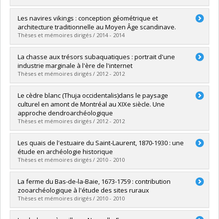
Diplômé(e) :
Barreiro Argüelles, Saraí
Les navires vikings : conception géométrique et
Cycle :
Maîtrise
architecture traditionnelle au Moyen Âge scandinave.
Diplôme obtenu :
M. Sc.
Thèses et mémoires dirigés / 2014 - 2014
Lien vers le document dans Papyrus
Diplômé(e) :
Lafrenière Archambault, Luce
La chasse aux trésors subaquatiques : portrait d'une
Cycle :
Maîtrise
industrie marginale à l'ère de l'internet
Diplôme obtenu :
M. Sc.
Thèses et mémoires dirigés / 2012 - 2012
Lien vers le document dans Papyrus
Diplômé(e) :
Courchesne, Stéphanie
Le cèdre blanc (Thuja occidentalis)dans le paysage
Cycle :
Maîtrise
culturel en amont de Montréal au XIXe siècle. Une
Diplôme obtenu :
M. Sc.
approche dendroarchéologique
Lien vers le document dans Papyrus
Thèses et mémoires dirigés / 2012 - 2012
Diplômé(e) :
Brien, Marie-Claude
Les quais de l'estuaire du Saint-Laurent, 1870-1930 : une
Cycle :
Maîtrise
étude en archéologie historique
Diplôme obtenu :
M. Sc.
Thèses et mémoires dirigés / 2010 - 2010
Lien vers le document dans Papyrus
Diplômé(e) :
Simard, Frédéric
La ferme du Bas-de-la-Baie, 1673-1759 : contribution
Cycle :
Maîtrise
zooarchéologique à l'étude des sites ruraux
Diplôme obtenu :
M. Sc.
Thèses et mémoires dirigés / 2010 - 2010
Lien vers le document dans Papyrus