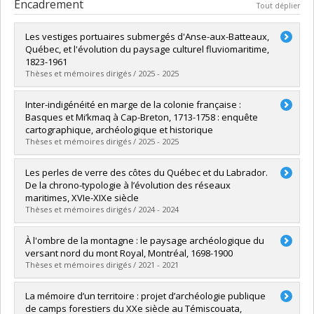
Encadrement
Tout déplier
Les vestiges portuaires submergés d'Anse-aux-Batteaux,
Québec, et l'évolution du paysage culturel fluviomaritime,
1823-1961
Thèses et mémoires dirigés / 2025 - 2025
Diplômé(e) :
Trottier, Marie
Inter-indigénéité en marge de la colonie française :
Cycle :
Maîtrise
Basques et Mi’kmaq à Cap-Breton, 1713-1758 : enquête
Diplôme obtenu :
M. Sc.
cartographique, archéologique et historique
Lien vers le document dans Papyrus
Thèses et mémoires dirigés / 2025 - 2025
Diplômé(e) :
Marguirault Arrosagaray, Ihintza
Les perles de verre des côtes du Québec et du Labrador.
Cycle :
Doctorat
De la chrono-typologie à l’évolution des réseaux
Diplôme obtenu :
Ph. D.
maritimes, XVIe-XIXe siècle
Lien vers le document dans Papyrus
Thèses et mémoires dirigés / 2024 - 2024
Diplômé(e) :
Teasdale, Emilie
À l'ombre de la montagne : le paysage archéologique du
Cycle :
Maîtrise
versant nord du mont Royal, Montréal, 1698-1900
Diplôme obtenu :
M. Sc.
Thèses et mémoires dirigés / 2021 - 2021
Lien vers le document dans Papyrus
Diplômé(e) :
Janssen, Valérie
La mémoire d’un territoire : projet d’archéologie publique
Cycle :
Maîtrise
de camps forestiers du XXe siècle au Témiscouata,