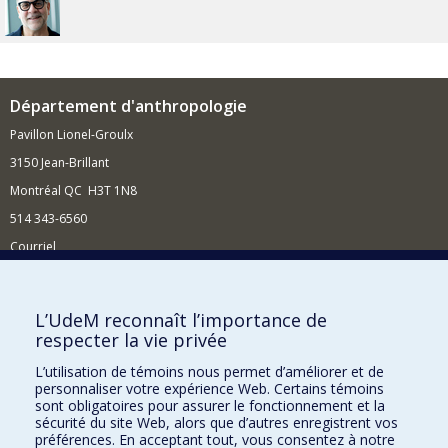
Département d'anthropologie
Pavillon Lionel-Groulx
3150 Jean-Brillant
Montréal QC H3T 1N8
514 343-6560
Courriel
Nouvelles et conférences
Comment soutenir le Département?
L’UdeM reconnaît l’importance de
respecter la vie privée
BESOIN D'AIDE?
L’utilisation de témoins nous permet d’améliorer et de
Plan du site
personnaliser votre expérience Web. Certains témoins
Signaler une erreur
sont obligatoires pour assurer le fonctionnement et la
sécurité du site Web, alors que d’autres enregistrent vos
Accessibilité
préférences. En acceptant tout, vous consentez à notre