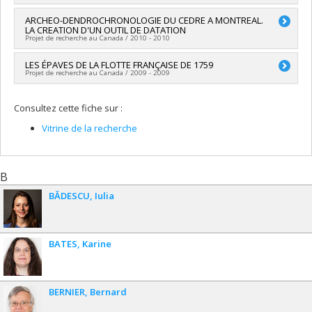
sciences humaines du Canada
Programmes de subvention :
PVXXXXXX-Subvention ordinaire
Chercheur principal :
ARCHEO-DENDROCHRONOLOGIE DU CEDRE A MONTREAL.
Brad Loewen
de recherche
LA CREATION D'UN OUTIL DE DATATION
Projet de recherche au Canada / 2010 - 2010
Chercheur principal :
LES ÉPAVES DE LA FLOTTE FRANÇAISE DE 1759
Brad Loewen
Projet de recherche au Canada / 2009 - 2009
Chercheur principal :
Brad Loewen
Consultez cette fiche sur :
Vitrine de la recherche
B
BĂDESCU
Iulia
BATES
Karine
BERNIER
Bernard