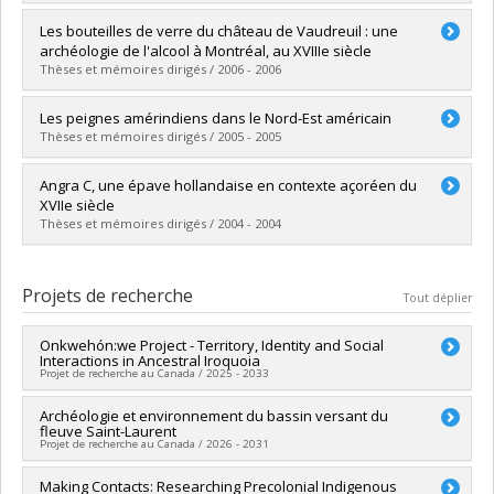
Lien vers le document dans Papyrus
Diplômé(e) :
Lamothe, Francis
Les bouteilles de verre du château de Vaudreuil : une
Cycle :
Maîtrise
archéologie de l'alcool à Montréal, au XVIIIe siècle
Diplôme obtenu :
M. Sc.
Thèses et mémoires dirigés / 2006 - 2006
Lien vers le document dans Papyrus
Diplômé(e) :
Losier, Catherine
Les peignes amérindiens dans le Nord-Est américain
Cycle :
Maîtrise
Thèses et mémoires dirigés / 2005 - 2005
Diplôme obtenu :
M. Sc.
Lien vers le document dans Papyrus
Diplômé(e) :
Weisshuhn, Karine
Angra C, une épave hollandaise en contexte açoréen du
Cycle :
Maîtrise
XVIIe siècle
Diplôme obtenu :
M. Sc.
Thèses et mémoires dirigés / 2004 - 2004
Lien vers le document dans Papyrus
Diplômé(e) :
Phaneuf, Erik
Cycle :
Maîtrise
Projets de recherche
Tout déplier
Diplôme obtenu :
M. Sc.
Lien vers le document dans Papyrus
Onkwehón:we Project - Territory, Identity and Social
Interactions in Ancestral Iroquoia
Projet de recherche au Canada / 2025 - 2033
Chercheur principal :
Archéologie et environnement du bassin versant du
Christian Gates St-Pierre
fleuve Saint-Laurent
Co-chercheurs :
Dominique Deslandres
,
Michael Sinatra
,
Projet de recherche au Canada / 2026 - 2031
Brad Loewen
,
Adrian L. Burke
,
Isabelle Ribot
,
Helen Dewar
,
Katherine Cook
,
Mathieu Arsenault
,
Allan Greer
,
Emmanuel
Chercheur principal :
Making Contacts: Researching Precolonial Indigenous
Isabelle Ribot