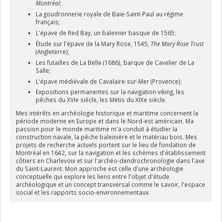
Montréal
;
La goudronnerie royale de Baie-Saint-Paul au régime
français;
L'épave de Red Bay, un baleinier basque de 1565;
Étude sur l'épave de la Mary Rose, 1545,
The Mary Rose Trust
(Angleterre);
Les futailles de La Belle (1686), barque de Cavelier de La
Salle;
L'épave médiévale de Cavalaire-sur-Mer (Provence);
Expositions permanentes sur la navigation viking, les
pêches du XVIe siècle, les Métis du XIXe siècle.
Mes intérêts en archéologie historique et maritime concernent la
période moderne en Europe et dans le Nord-est américain. Ma
passion pour le monde maritime m'a conduit à étudier la
construction navale, la pêche baleinière et le matériau bois. Mes
projets de recherche actuels portent sur le lieu de fondation de
Montréal en 1642, sur la navigation et les schèmes d'établissement
côtiers en Charlevoix et sur l'archéo-dendrochronologie dans l'axe
du Saint-Laurent. Mon approche est celle d'une archéologie
conceptuelle qui explore les liens entre l'objet d'étude
archéologique et un concept transversal comme le savoir, l'espace
social et les rapports socio-environnementaux.