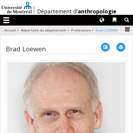
Passer
au
/
Département d'
anthropologie
contenu
Langues
Liens 
R
Menu
N
Accueil
Répertoire du département
Professeurs
Brad LOEWEN
Vcard
Imp
Brad Loewen