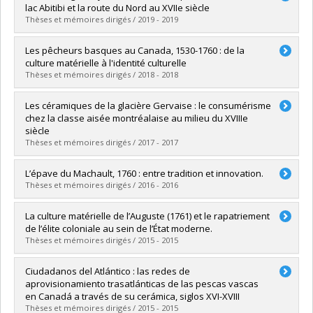
Cycle :
Maîtrise
lac Abitibi et la route du Nord au XVIIe siècle
Diplôme obtenu :
M.A.
Thèses et mémoires dirigés / 2019 - 2019
Lien vers le document dans Papyrus
Diplômé(e) :
Lee-Hone, Chloe
Les pêcheurs basques au Canada, 1530-1760 : de la
Cycle :
Maîtrise
culture matérielle à l'identité culturelle
Diplôme obtenu :
M. Sc.
Thèses et mémoires dirigés / 2018 - 2018
Lien vers le document dans Papyrus
Diplômé(e) :
Delmas, Vincent
Les céramiques de la glacière Gervaise : le consumérisme
Cycle :
Doctorat
chez la classe aisée montréalaise au milieu du XVIIIe
Diplôme obtenu :
Ph. D.
siècle
Lien vers le document dans Papyrus
Thèses et mémoires dirigés / 2017 - 2017
Diplômé(e) :
Johnson Gervais, Mélanie
L’épave du Machault, 1760 : entre tradition et innovation.
Cycle :
Maîtrise
Thèses et mémoires dirigés / 2016 - 2016
Diplôme obtenu :
M. Sc.
Lien vers le document dans Papyrus
Diplômé(e) :
Gauthier-Bérubé, Marijo
La culture matérielle de l’Auguste (1761) et le rapatriement
Cycle :
Maîtrise
de l’élite coloniale au sein de l’État moderne.
Diplôme obtenu :
M. Sc.
Thèses et mémoires dirigés / 2015 - 2015
Lien vers le document dans Papyrus
Diplômé(e) :
Néron, Aimie
Ciudadanos del Atlántico : las redes de
Cycle :
Maîtrise
aprovisionamiento trasatlánticas de las pescas vascas
Diplôme obtenu :
M. Sc.
en Canadá a través de su cerámica, siglos XVI-XVIII
Lien vers le document dans Papyrus
Thèses et mémoires dirigés / 2015 - 2015