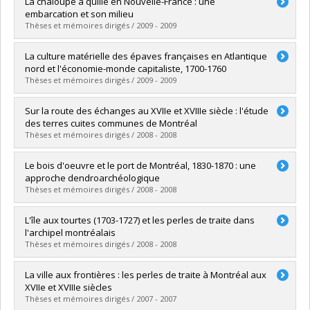
Diplômé(e) :
Bossé, Éliane
La chaloupe à quille en Nouvelle-France : une
Cycle :
Maîtrise
embarcation et son milieu
Diplôme obtenu :
M. Sc.
Thèses et mémoires dirigés / 2009 - 2009
Lien vers le document dans Papyrus
Diplômé(e) :
Larochelle, Anne-Marie
La culture matérielle des épaves françaises en Atlantique
Cycle :
Maîtrise
nord et l'économie-monde capitaliste, 1700-1760
Diplôme obtenu :
M. Sc.
Thèses et mémoires dirigés / 2009 - 2009
Lien vers le document dans Papyrus
Diplômé(e) :
Dagneau, Charles
Sur la route des échanges au XVIIe et XVIIIe siècle : l'étude
Cycle :
Doctorat
des terres cuites communes de Montréal
Diplôme obtenu :
Ph. D.
Thèses et mémoires dirigés / 2008 - 2008
Lien vers le document dans Papyrus
Diplômé(e) :
Lemay, Elyse
Le bois d'oeuvre et le port de Montréal, 1830-1870 : une
Cycle :
Maîtrise
approche dendroarchéologique
Diplôme obtenu :
M. Sc.
Thèses et mémoires dirigés / 2008 - 2008
Lien vers le document dans Papyrus
Diplômé(e) :
Poudret-Barré, Alexandre
L'île aux tourtes (1703-1727) et les perles de traite dans
Cycle :
Maîtrise
l'archipel montréalais
Diplôme obtenu :
M. Sc.
Thèses et mémoires dirigés / 2008 - 2008
Lien vers le document dans Papyrus
Diplômé(e) :
Murray, Annie-Claude
La ville aux frontières : les perles de traite à Montréal aux
Cycle :
Maîtrise
XVIIe et XVIIIe siècles
Diplôme obtenu :
M. Sc.
Thèses et mémoires dirigés / 2007 - 2007