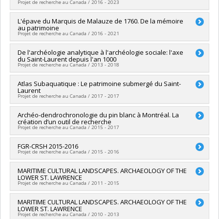
Gary Warrick
,
Guido Pezzarossi
,
Heather Pezzarossi
,
Jon
Projet de recherche au Canada / 2016 - 2023
Loewen
,
Isabelle Ribot
,
Christian Gates St-Pierre
,
Yves
Parmenter
,
Karin Michelson
,
Louise Pothier
,
Marianne
Monette
Mithun
,
Megan Lukaniec
,
Peter Timmins
,
Ronald Williamson
,
Chercheur principal :
L'épave du Marquis de Malauze de 1760. De la mémoire
Brad Loewen
Sources de financement :
FRQSC/Fonds de recherche du
au patrimoine
Scott Berthelette
,
Shannon Novak
,
Susan Pfeiffer
,
William
Sources de financement :
CRSH/Conseil de recherches en
Québec - Société et culture (FQRSC)
Projet de recherche au Canada / 2016 - 2021
Fox
sciences humaines du Canada
Programmes de subvention :
PVXXXXXX-(SE) Programme
Sources de financement :
CRSH/Conseil de recherches en
Programmes de subvention :
PVXXXXXX-Subvention Savoir
Soutien aux équipes de recherche - Stade de développement
Chercheur principal :
De l'archéologie analytique à l'archéologie sociale: l'axe
Brad Loewen
sciences humaines du Canada
du Saint-Laurent depuis l'an 1000
: Renouvellement
Sources de financement :
CRSH/Conseil de recherches en
Programmes de subvention :
PVXXXXXX-Lettre d'intention
Projet de recherche au Canada / 2013 - 2018
sciences humaines du Canada
Programmes de subvention :
PV153480-Subventions de
Chercheur principal :
Atlas Subaquatique : Le patrimoine submergé du Saint-
Adrian L. Burke
développement Savoir
Laurent
Co-chercheurs :
Claude Chapdelaine
,
Damian Labuda
,
Brad
Projet de recherche au Canada / 2017 - 2017
Loewen
,
Isabelle Ribot
,
Christian Gates St-Pierre
,
Yves
Monette
Chercheur principal :
Archéo-dendrochronologie du pin blanc à Montréal. La
Brad Loewen
Sources de financement :
FRQSC/Fonds de recherche du
création d’un outil de recherche
Sources de financement :
Ministère de la Culture et des
Québec - Société et culture (FQRSC)
Projet de recherche au Canada / 2015 - 2017
Communications du Québec
Programmes de subvention :
PVXXXXXX-(SE) Programme
Programmes de subvention :
Soutien aux équipes de recherche - Stade de développement
Chercheur principal :
FGR-CRSH 2015-2016
Brad Loewen
Projet de recherche au Canada / 2015 - 2016
: Fonctionnement
Sources de financement :
CRSH/Conseil de recherches en
Période historique :
Préhistoire et protohistoire
16e siècle
17e
sciences humaines du Canada
Chercheur principal :
MARITIME CULTURAL LANDSCAPES. ARCHAEOLOGY OF THE
Brad Loewen
siècle
18e siècle
Programmes de subvention :
PVX20020-Subvention
LOWER ST. LAWRENCE
Sources de financement :
CRSH/Conseil de recherches en
institutionnelle du CRSH - Subventions d'exploration
Projet de recherche au Canada / 2011 - 2015
sciences humaines du Canada
Programmes de subvention :
PVXXXXXX-FGR – Subvention de
Chercheur principal :
MARITIME CULTURAL LANDSCAPES. ARCHAEOLOGY OF THE
Brad Loewen
recherche institutionnelle
LOWER ST. LAWRENCE
Sources de financement :
CRSH/Conseil de recherches en
Projet de recherche au Canada / 2010 - 2013