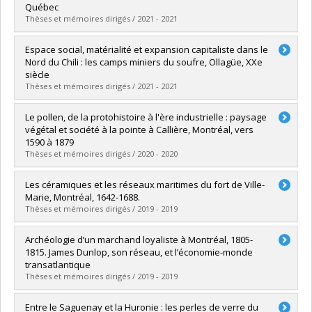
Diplôme obtenu :
M. Sc.
Québec
Lien vers le document dans Papyrus
Thèses et mémoires dirigés / 2021 - 2021
Diplômé(e) :
G. Bolduc, Laurence
Espace social, matérialité et expansion capitaliste dans le
Cycle :
Doctorat
Nord du Chili : les camps miniers du soufre, Ollagüe, XXe
Diplôme obtenu :
Ph. D.
siècle
Lien vers le document dans Papyrus
Thèses et mémoires dirigés / 2021 - 2021
Diplômé(e) :
Rivera Amaro, Francisco
Le pollen, de la protohistoire à l'ère industrielle : paysage
Cycle :
Doctorat
végétal et société à la pointe à Callière, Montréal, vers
Diplôme obtenu :
Ph. D.
1590 à 1879
Lien vers le document dans Papyrus
Thèses et mémoires dirigés / 2020 - 2020
Diplômé(e) :
Juteau, Audrée
Les céramiques et les réseaux maritimes du fort de Ville-
Cycle :
Maîtrise
Marie, Montréal, 1642-1688.
Diplôme obtenu :
M. Sc.
Thèses et mémoires dirigés / 2019 - 2019
Lien vers le document dans Papyrus
Diplômé(e) :
Bourgela, Samuel
Archéologie d’un marchand loyaliste à Montréal, 1805-
Cycle :
Maîtrise
1815. James Dunlop, son réseau, et l’économie-monde
Diplôme obtenu :
M. Sc.
transatlantique
Lien vers le document dans Papyrus
Thèses et mémoires dirigés / 2019 - 2019
Diplômé(e) :
Gratton, Olivier
Entre le Saguenay et la Huronie : les perles de verre du