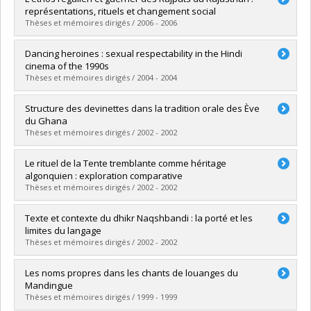
Cycle :
Doctorat
représentations, rituels et changement social
Diplôme obtenu :
Ph. D.
Thèses et mémoires dirigés / 2006 - 2006
Lien vers le document dans Papyrus
Diplômé(e) :
Deschamps, Hugo
Dancing heroines : sexual respectability in the Hindi
Cycle :
Maîtrise
cinema of the 1990s
Diplôme obtenu :
M. Sc.
Thèses et mémoires dirigés / 2004 - 2004
Lien vers le document dans Papyrus
Diplômé(e) :
Ahmad, Tania
Structure des devinettes dans la tradition orale des Ève
Cycle :
Maîtrise
du Ghana
Diplôme obtenu :
M. Sc.
Thèses et mémoires dirigés / 2002 - 2002
Lien vers le document dans Papyrus
Diplômé(e) :
Anyidoho, Paul Kwabla
Le rituel de la Tente tremblante comme héritage
Cycle :
Maîtrise
algonquien : exploration comparative
Diplôme obtenu :
M. Sc.
Thèses et mémoires dirigés / 2002 - 2002
Lien vers le document dans Papyrus
Diplômé(e) :
Duval, Véronique
Texte et contexte du dhikr Naqshbandi : la porté et les
Cycle :
Maîtrise
limites du langage
Diplôme obtenu :
M. Sc.
Thèses et mémoires dirigés / 2002 - 2002
Lien vers le document dans Papyrus
Diplômé(e) :
Champagne, Éric
Les noms propres dans les chants de louanges du
Cycle :
Maîtrise
Mandingue
Diplôme obtenu :
M. Sc.
Thèses et mémoires dirigés / 1999 - 1999
Lien vers le document dans Papyrus