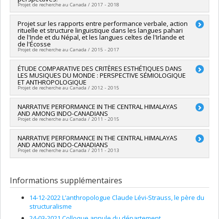
Projet de recherche au Canada / 2017 - 2018
Chercheur principal :
Projet sur les rapports entre performance verbale, action
John Leavitt
rituelle et structure linguistique dans les langues pahari
Sources de financement :
CRSH/Conseil de recherches en
de l'Inde et du Népal, et les langues celtes de l'Irlande et
sciences humaines du Canada
de l'Écosse
Programmes de subvention :
PVX20020-Subvention
Projet de recherche au Canada / 2015 - 2017
institutionnelle du CRSH - Subventions d'exploration
Chercheur principal :
ÉTUDE COMPARATIVE DES CRITÈRES ESTHÉTIQUES DANS
John Leavitt
LES MUSIQUES DU MONDE : PERSPECTIVE SÉMIOLOGIQUE
Sources de financement :
CRSH/Conseil de recherches en
ET ANTHROPOLOGIQUE
sciences humaines du Canada
Projet de recherche au Canada / 2012 - 2015
Programmes de subvention :
PVX20020-Subvention
institutionnelle du CRSH - Subventions d'exploration
Chercheur principal :
NARRATIVE PERFORMANCE IN THE CENTRAL HIMALAYAS
Nathalie Fernando
AND AMONG INDO-CANADIANS
Co-chercheurs :
Jean-Jacques Nattiez
,
Bernard Chapais
,
Projet de recherche au Canada / 2011 - 2015
Daniel Pérusse
,
Marie-Pierre Bousquet
,
John Leavitt
Sources de financement :
FRQSC/Fonds de recherche du
Chercheur principal :
NARRATIVE PERFORMANCE IN THE CENTRAL HIMALAYAS
John Leavitt
Québec - Société et culture (FQRSC)
AND AMONG INDO-CANADIANS
Sources de financement :
CRSH/Conseil de recherches en
Programmes de subvention :
PVXXXXXX-(SE) Programme
Projet de recherche au Canada / 2011 - 2013
sciences humaines du Canada
Soutien aux équipes de recherche - Stade de développement
Programmes de subvention :
PVXXXXXX-Subvention ordinaire
: Émergence
de recherche
Informations supplémentaires
14-12-2022 L’anthropologue Claude Lévi-Strauss, le père du
structuralisme
24-03-2021 Colloque annule du département