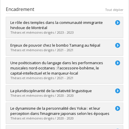
Encadrement
Tout déplier
Le rôle des temples dans la communauté immigrante
hindoue de Montréal
Thèses et mémoires dirigés / 2023 - 2023
Diplômé(e) :
Peterson, Gabriela
Enjeux de pouvoir chez le bombo Tamang au Népal
Cycle :
Maîtrise
Thèses et mémoires dirigés / 2021 - 2021
Diplôme obtenu :
M. Sc.
Lien vers le document dans Papyrus
Diplômé(e) :
Woiczik, Maud
Une poéticisation du langage dans les performances
Cycle :
Maîtrise
musicales nord-occitanes : l'accessoire-bohème, le
Diplôme obtenu :
M. Sc.
capital-intellectuel et le marqueur-local
Lien vers le document dans Papyrus
Thèses et mémoires dirigés / 2021 - 2021
Diplômé(e) :
Rougier, Etienne
La pluridisciplinarité de la relativité linguistique
Cycle :
Maîtrise
Thèses et mémoires dirigés / 2020 - 2020
Diplôme obtenu :
M. Sc.
Lien vers le document dans Papyrus
Diplômé(e) :
Labelle, Justin
Le dynamisme de la personnalité des Yokai : et leur
Cycle :
Maîtrise
perception dans l’imaginaire japonais selon les époques
Diplôme obtenu :
M. Sc.
Thèses et mémoires dirigés / 2020 - 2020
Lien vers le document dans Papyrus