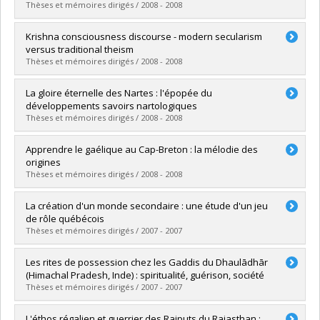
Lien vers le document dans Papyrus
Thèses et mémoires dirigés / 2008 - 2008
Diplômé(e) :
Palieps, Jânis R.
Krishna consciousness discourse - modern secularism
Cycle :
Maîtrise
versus traditional theism
Diplôme obtenu :
M. Sc.
Thèses et mémoires dirigés / 2008 - 2008
Lien vers le document dans Papyrus
Diplômé(e) :
Krastev, Krassimir
La gloire éternelle des Nartes : l'épopée du
Cycle :
Maîtrise
développements savoirs nartologiques
Diplôme obtenu :
M. Sc.
Thèses et mémoires dirigés / 2008 - 2008
Lien vers le document dans Papyrus
Diplômé(e) :
Proulx, Nadia
Apprendre le gaélique au Cap-Breton : la mélodie des
Cycle :
Maîtrise
origines
Diplôme obtenu :
M. Sc.
Thèses et mémoires dirigés / 2008 - 2008
Lien vers le document dans Papyrus
Diplômé(e) :
Lord, Josiane
La création d'un monde secondaire : une étude d'un jeu
Cycle :
Maîtrise
de rôle québécois
Diplôme obtenu :
M. Sc.
Thèses et mémoires dirigés / 2007 - 2007
Lien vers le document dans Papyrus
Diplômé(e) :
Bonsaint, Marie-France
Les rites de possession chez les Gaddis du Dhaulādhār
Cycle :
Maîtrise
(Himachal Pradesh, Inde) : spiritualité, guérison, société
Diplôme obtenu :
M. Sc.
Thèses et mémoires dirigés / 2007 - 2007
Lien vers le document dans Papyrus
Diplômé(e) :
Côté, Daniel
L'éthos régalien et guerrier des Rajputs du Rajasthan :