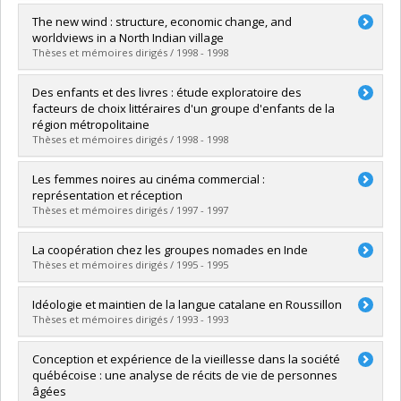
Diplômé(e) :
Enkerli, Alexandre
The new wind : structure, economic change, and
Cycle :
Maîtrise
worldviews in a North Indian village
Diplôme obtenu :
M. Sc.
Thèses et mémoires dirigés / 1998 - 1998
Lien vers le document dans Papyrus
Diplômé(e) :
Mittal, Sushil
Des enfants et des livres : étude exploratoire des
Cycle :
Doctorat
facteurs de choix littéraires d'un groupe d'enfants de la
Diplôme obtenu :
Ph. D.
région métropolitaine
Lien vers le document dans Papyrus
Thèses et mémoires dirigés / 1998 - 1998
Diplômé(e) :
Leblanc, Isabelle
Les femmes noires au cinéma commercial :
Cycle :
Maîtrise
représentation et réception
Diplôme obtenu :
M. Sc.
Thèses et mémoires dirigés / 1997 - 1997
Lien vers le document dans Papyrus
Diplômé(e) :
Thibault, Jasmine
La coopération chez les groupes nomades en Inde
Cycle :
Maîtrise
Thèses et mémoires dirigés / 1995 - 1995
Diplôme obtenu :
M. Sc.
Lien vers le document dans Papyrus
Diplômé(e) :
Boodanoff, Linda
Idéologie et maintien de la langue catalane en Roussillon
Cycle :
Maîtrise
Thèses et mémoires dirigés / 1993 - 1993
Diplôme obtenu :
M. Sc.
Lien vers le document dans Papyrus
Diplômé(e) :
Auriol, Catherine
Conception et expérience de la vieillesse dans la société
Cycle :
Maîtrise
québécoise : une analyse de récits de vie de personnes
Diplôme obtenu :
M. Sc.
âgées