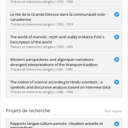
Lien vers le document dans Papyrus
Thèses et mémoires dirigés / 1993 - 1993
Diplômé(e) :
Drolet, Marie
Le rite de la Grande Déesse dans la communauté indo-
Cycle :
Maîtrise
canadienne
Diplôme obtenu :
M. Sc.
Thèses et mémoires dirigés / 1993 - 1993
Lien vers le document dans Papyrus
Diplômé(e) :
Hofman, Karen J.
The world of marvels : myth and reality in Marco Polo's
Cycle :
Maîtrise
Description of the world
Diplôme obtenu :
M. Sc.
Thèses et mémoires dirigés / 1993 - 1993
Lien vers le document dans Papyrus
Diplômé(e) :
Domanski, Maciej
Western perspectives and algonquin narratives:
Cycle :
Maîtrise
divergent interpretations of the Wampum tradition
Diplôme obtenu :
M. Sc.
Thèses et mémoires dirigés / 1991 - 1991
Lien vers le document dans Papyrus
Diplômé(e) :
Joly de Lotbinière, Pauline
The notion of science according to Hindu scientists : a
Cycle :
Maîtrise
symbolic and discursive analysis based on interview data
Diplôme obtenu :
M. Sc.
Thèses et mémoires dirigés / 1990 - 1990
Lien vers le document dans Papyrus
Diplômé(e) :
Paxson, Margaret
Cycle :
Maîtrise
Projets de recherche
Tout déplier
Diplôme obtenu :
M. Sc.
Lien vers le document dans Papyrus
Rapports langue-culture-pensée. Situation actuelle et
perspectives.