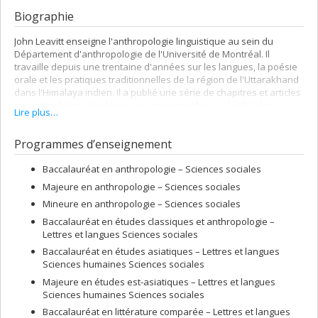
Biographie
John Leavitt enseigne l'anthropologie linguistique au sein du
Département d'anthropologie de l'Université de Montréal. Il
travaille depuis une trentaine d'années sur les langues, la poésie
orale et les pratiques traditionnelles de la région de l'Uttarakhand
dans l'Himalaya indien. Il a publié une série de chapitres et articles
sur cette région et prépare une monographie sur le rôle des
Lire plus…
chanteurs de récits dans la religion populaire. Ses intérêts globaux
portent sur les rapports langue-culture-pensée (livre
Linguistic
Programmes d’enseignement
Relativities: Language Diversity and Modern Thought
, 2011), le rôle du
poétique dans l'expérience religieuse (livre dirigé,
Poetry and
Prophecy
, 1997) et la mythologie comparée, surtout entre les
Baccalauréat en anthropologie – Sciences sociales
mondes sud-asiatique et celte. Ses recherches ont été
Majeure en anthropologie – Sciences sociales
subventionnées par la Fondation Fulbright, le CRSH et le FCAR.
Mineure en anthropologie – Sciences sociales
Baccalauréat en études classiques et anthropologie –
Lettres et langues Sciences sociales
Baccalauréat en études asiatiques – Lettres et langues
Sciences humaines Sciences sociales
Majeure en études est-asiatiques – Lettres et langues
Sciences humaines Sciences sociales
Baccalauréat en littérature comparée – Lettres et langues