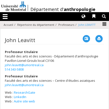
Passer
au
/
Département d'
anthropologie
contenu
Langues
Liens 
R
Menu
N
Accueil
Répertoire du département
Professeurs
John LEAVITT
Vcard
Imp
John Leavitt
Professeur titulaire
Faculté des arts et des sciences - Département d'anthropologie
Pavillon Lionel-Groulx
local C3106
john.leavitt@umontreal.ca
514 343-5808
Professeur titulaire
Faculté des arts et des sciences – Centre d'études asiatiques
john.leavitt@umontreal.ca
Web :
ResearchGate
Web :
LinkedIn
Web :
Autre site web