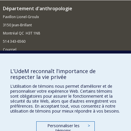
Département d'anthropologie
Pavillon Lionel-Groulx
3150 Jean-Brillant
Montréal QC H3T 1N8
514 343-6560
Courriel
Nouvelles et conférences
Comment soutenir le Département?
L’UdeM reconnaît l’importance de
respecter la vie privée
BESOIN D'AIDE?
L’utilisation de témoins nous permet d’améliorer et de
Plan du site
personnaliser votre expérience Web. Certains témoins
Signaler une erreur
sont obligatoires pour assurer le fonctionnement et la
sécurité du site Web, alors que d’autres enregistrent vos
Accessibilité
préférences. En acceptant tout, vous consentez à notre
utilisation de témoins pour mieux répondre à vos besoins.
FACULTÉ DES ARTS ET DES SCIENCES
Nos départements et écoles
Personnaliser les
>
témoins