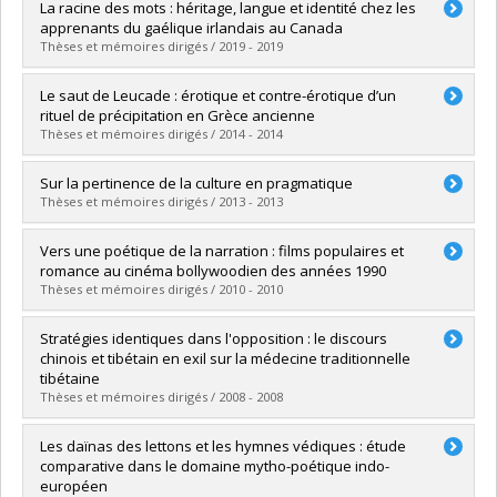
Diplômé(e) :
Amyot, Geneviève
La racine des mots : héritage, langue et identité chez les
Cycle :
Maîtrise
apprenants du gaélique irlandais au Canada
Diplôme obtenu :
M. Sc.
Thèses et mémoires dirigés / 2019 - 2019
Lien vers le document dans Papyrus
Diplômé(e) :
Montpetit, Amélie
Le saut de Leucade : érotique et contre-érotique d’un
Cycle :
Maîtrise
rituel de précipitation en Grèce ancienne
Diplôme obtenu :
M. Sc.
Thèses et mémoires dirigés / 2014 - 2014
Lien vers le document dans Papyrus
Diplômé(e) :
Sakellarides, Thalia
Sur la pertinence de la culture en pragmatique
Cycle :
Maîtrise
Thèses et mémoires dirigés / 2013 - 2013
Diplôme obtenu :
M.A.
Lien vers le document dans Papyrus
Diplômé(e) :
Codère Corbeil, Maxime
Vers une poétique de la narration : films populaires et
Cycle :
Maîtrise
romance au cinéma bollywoodien des années 1990
Diplôme obtenu :
M. Sc.
Thèses et mémoires dirigés / 2010 - 2010
Lien vers le document dans Papyrus
Diplômé(e) :
Bernier, Catherine
Stratégies identiques dans l'opposition : le discours
Cycle :
Maîtrise
chinois et tibétain en exil sur la médecine traditionnelle
Diplôme obtenu :
M. Sc.
tibétaine
Lien vers le document dans Papyrus
Thèses et mémoires dirigés / 2008 - 2008
Diplômé(e) :
Légaré-Dionne, Ménaïque
Les daïnas des lettons et les hymnes védiques : étude
Cycle :
Maîtrise
comparative dans le domaine mytho-poétique indo-
Diplôme obtenu :
M. Sc.
européen