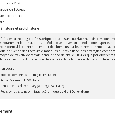
frique de l’Est
urope de l’Ouest
sie occidentale
alie
réhistoire et protohistoire
térêts en archéologie préhistorique portent sur l'interface humain-environnemen
 notamment la transition du Paléolithique moyen au Paléolithique supérieur et le
che particulièrement sur l'impact des humains sur leurs environnements au c
ue l'influence des facteurs climatiques sur l'évolution des stratégies comp
moyen de travaux de terrain dans le nord de l'Italie (Ligurie) que par différent
de ces questions d'une perspective ancrée dans la théorie de construction de
s en cours
Riparo Bombrini (Ventimiglia, IM, Italie)
Arma Veirana (Erli, SV, Italie)
Centa River Valley Survey (Albenga, SV, Italie)
Révision du site néolithique acéramique de Ganj Dareh (Iran)
rement