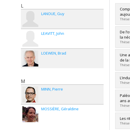
L
Compr
LANOUE
Guy
aujou
Thèses
Diplô
De l’o
LEAVITT
John
Cycle
la néo
Dipl
Thèses
Lien 
LOEWEN
Brad
Diplô
Une a
Cycle
de la
Dipl
Thèses
Lien 
Diplô
L’ind
M
Cycle
Thèses
Dipl
MINN
Pierre
Lien 
Diplô
Paléo
Cycle
ans a
Dipl
Thèses
MOSSIÈRE
Géraldine
Lien 
Diplô
Les r
Cycle
Thèses
Dipl