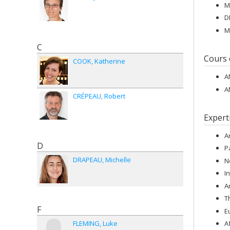
M
D
M
C
Cours
COOK
Katherine
A
A
CRÉPEAU
Robert
Expert
A
D
P
DRAPEAU
Michelle
N
I
A
T
F
E
FLEMING
Luke
A