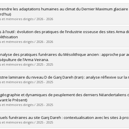
endre les adaptations humaines au climat du Dernier Maximum glaciaire 
rd'hui)
 et mémoires dirigés / 2026 - 2026
mé(e) :
Jugault, Océane
s à l’outil : évolution des pratiques de l’industrie osseuse des sites Arma di
 :
Maîtrise
lithisation
ôme obtenu :
M. Sc.
 et mémoires dirigés / 2026 - 2026
vers le document dans Papyrus
mé(e) :
Cadieux, Agathe
nalyse des pratiques funéraires du Mésolithique ancien : approche par a
 :
Maîtrise
 sépulture de l’Arma Veirana.
ôme obtenu :
M. Sc.
 et mémoires dirigés / 2025 - 2025
vers le document dans Papyrus
mé(e) :
Brun, Catherine
ustrie laminaire du niveau D de Ganj Dareh (Iran) : analyse réflexive sur la 
 :
Maîtrise
 et mémoires dirigés / 2025 - 2025
ôme obtenu :
M. Sc.
vers le document dans Papyrus
mé(e) :
Maitre, Estelle
géographie et dynamiques de peuplement des derniers Néandertaliens d’E
 :
Maîtrise
vant le Présent)
ôme obtenu :
M. Sc.
 et mémoires dirigés / 2025 - 2025
vers le document dans Papyrus
mé(e) :
Albouy, Benjamin
ituels funéraires au site Ganj Dareh : contextualisation avec les sites à pro
 :
Doctorat
 et mémoires dirigés / 2025 - 2025
ôme obtenu :
Ph. D.