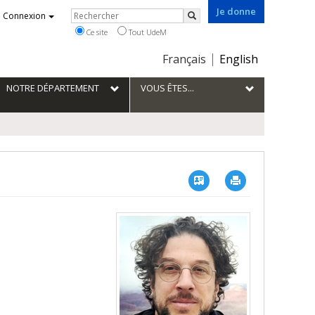
Je donne
Rechercher
Connexion
Rechercher
Ce site
Tout UdeM
Choix
Français
English
de
la
NOTRE DÉPARTEMENT
VOUS ÊTES...
langue
Vcard
Imprimer