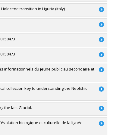
locene transition in Liguria (Italy)
du Canada
ces
du Canada
00150473
00150473
du Canada
ces
 informationnels du jeune public au secondaire et
du Canada
ces
cal collection key to understanding the Neolithic
ture (FQRSC)
ormation
 the last Glacial.
du Canada
volution biologique et culturelle de la lignée
du Canada