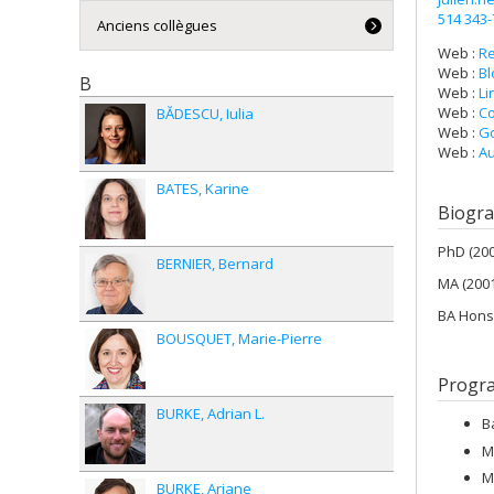
514 343
Anciens collègues
Web :
R
Web :
Bl
B
Web :
Li
Web :
Co
BĂDESCU
Iulia
Web :
Go
Web :
Au
BATES
Karine
Biogra
PhD (200
BERNIER
Bernard
MA (2001
BA Hons.
BOUSQUET
Marie-Pierre
Progr
BURKE
Adrian L.
B
M
M
BURKE
Ariane