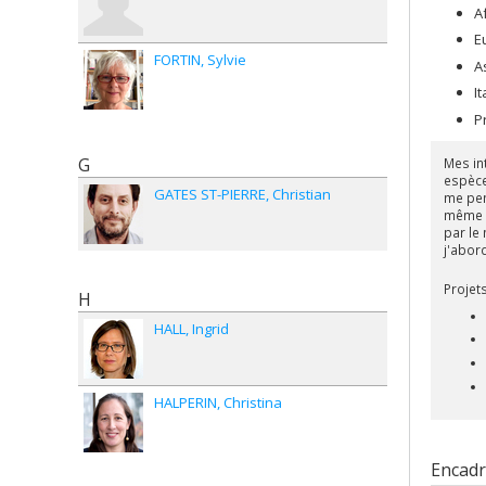
A
E
FORTIN
Sylvie
A
It
P
G
Mes in
espèce,
GATES ST-PIERRE
Christian
me pen
même q
par le 
j'abor
Projet
H
HALL
Ingrid
HALPERIN
Christina
Encad