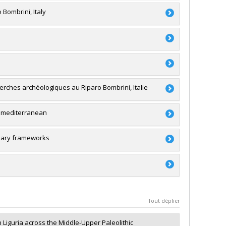
 Bombrini, Italy
ing
,
Michael Bisson
,
Anne Devernal
,
Matthew Peros
,
ture (FQRSC)
du Canada
 recherche - Stade de développement :
rches archéologiques au Riparo Bombrini, Italie
du Canada
n mediterranean
ture (FQRSC)
ve professorale
linary frameworks
du Canada
du Canada
Tout déplier
ces
n Liguria across the Middle-Upper Paleolithic