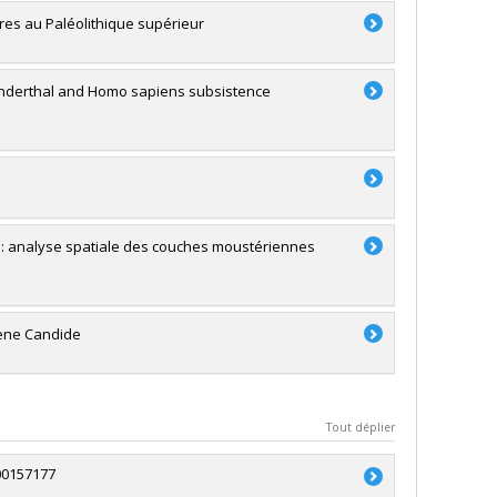
res au Paléolithique supérieur
nderthal and Homo sapiens subsistence
s : analyse spatiale des couches moustériennes
rene Candide
Tout déplier
00157177