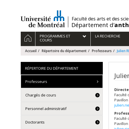
Passer
au
contenu
/
Faculté des arts et des sci
Département d'
anth
Navigation
ACCUEIL
PROGRAMMES ET
LA RECHERCHE
principale
COURS
Accueil
Répertoire du département
Professeurs
Julien
RÉPERTOIRE DU DÉPARTEMENT
Julie
Professeurs
Direct
Faculté 
Chargés de cours
Pavillon
julien.r
Personnel administratif
Profess
Faculté 
Doctorants
Pavillon
julien.r