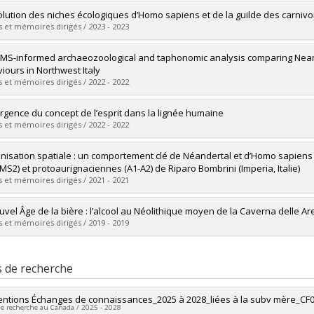
vers le document dans Papyrus
mé(e) :
Falardeau, Stéphanie
lution des niches écologiques d’Homo sapiens et de la guilde des carnivo
 :
Maîtrise
 et mémoires dirigés / 2023 - 2023
ôme obtenu :
M. Sc.
vers le document dans Papyrus
mé(e) :
Bouchard, Catherine
MS-informed archaeozoological and taphonomic analysis comparing Nea
 :
Maîtrise
iours in Northwest Italy
ôme obtenu :
M. Sc.
 et mémoires dirigés / 2022 - 2022
vers le document dans Papyrus
mé(e) :
Pothier Bouchard, Geneviève
rgence du concept de l’esprit dans la lignée humaine
 :
Doctorat
 et mémoires dirigés / 2022 - 2022
ôme obtenu :
Ph. D.
vers le document dans Papyrus
mé(e) :
Bigras, Caroline
anisation spatiale : un comportement clé de Néandertal et d’Homo sapien
 :
Maîtrise
MS2) et protoaurignaciennes (A1-A2) de Riparo Bombrini (Imperia, Italie)
ôme obtenu :
M. Sc.
 et mémoires dirigés / 2021 - 2021
vers le document dans Papyrus
mé(e) :
Vallerand, Amélie
uvel Âge de la bière : l’alcool au Néolithique moyen de la Caverna delle A
 :
Maîtrise
 et mémoires dirigés / 2019 - 2019
ôme obtenu :
M. Sc.
vers le document dans Papyrus
mé(e) :
Bélanger, Marie-Soleil
 :
Maîtrise
s de recherche
ôme obtenu :
M. Sc. A.
vers le document dans Papyrus
ntions Échanges de connaissances_2025 à 2028_liées à la subv mère_CF
de recherche au Canada / 2025 - 2028