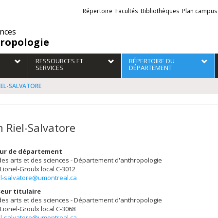
Liens
Répertoire
Facultés
Bibliothèques
Plan campus
externes
ences
ropologie
RESSOURCES ET
RÉPERTOIRE DU
SERVICES
DÉPARTEMENT
 RIEL-SALVATORE
n Riel-Salvatore
eur de département
des arts et des sciences - Département d'anthropologie
 Lionel-Groulx
local C-3012
iel-salvatore@umontreal.ca
eur titulaire
des arts et des sciences - Département d'anthropologie
 Lionel-Groulx
local C-3068
iel-salvatore@umontreal.ca