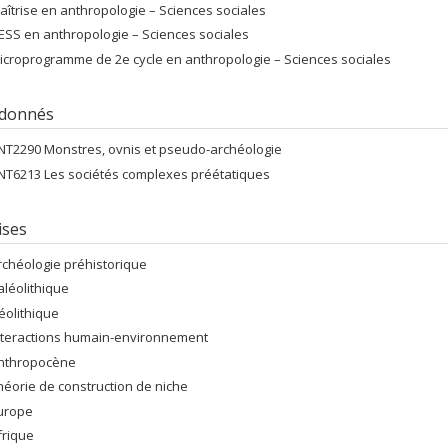
aîtrise en anthropologie – Sciences sociales
ESS en anthropologie – Sciences sociales
icroprogramme de 2e cycle en anthropologie – Sciences sociales
 donnés
NT2290 Monstres, ovnis et pseudo-archéologie
NT6213 Les sociétés complexes préétatiques
ises
rchéologie préhistorique
aléolithique
éolithique
nteractions humain-environnement
nthropocène
héorie de construction de niche
urope
frique