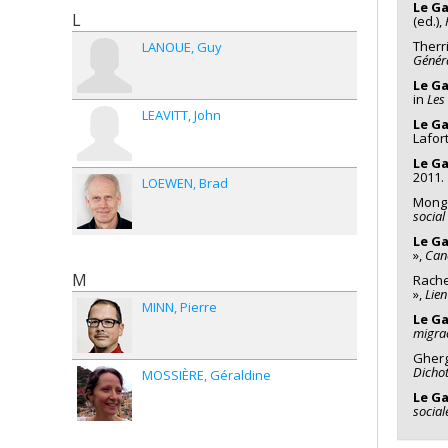
Le Ga
L
(ed.),
Therri
LANOUE
Guy
Génér
Le Ga
in
Les
LEAVITT
John
Le Ga
Lafor
Le Ga
2011.
LOEWEN
Brad
Mongo
social
Le Ga
»,
Can
M
Rached
»,
Lien
MINN
Pierre
Le Ga
migrac
Ghergh
Dichot
MOSSIÈRE
Géraldine
Le Ga
social