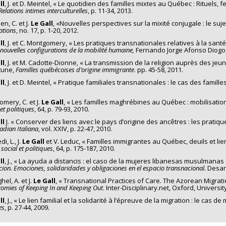
ll
, J. et D. Meintel, « Le quotidien des familles mixtes au Québec : Rituels, fe
Relations intimes interculturelles
, p. 11-34, 2013.
en, C. et J.
Le Gall
, «Nouvelles perspectives sur la mixité conjugale : le suje
ations
, no. 17, p. 1-20, 2012.
ll
, J. et C. Montgomery, « Les pratiques transnationales relatives à la sa
 nouvelles configurations de la mobilité humaine,
Fernando Jorge Afonso Diogo, 
ll
, J. et M. Cadotte-Dionne, « La transmission de la religion auprès des j
tune,
Familles québécoises d’origine immigrante
. pp. 45-58, 2011.
ll
, J. et D. Meintel, « Pratique familiales transnationales : le cas des famil
mery, C. et J.
Le Gall
, « Les familles maghrébines au Québec : mobilisation
 et politiques
, 64, p. 79-93, 2010.
ll
J. « Conserver des liens avec le pays d’origine des ancêtres : les pratiq
adian Italiana
, vol. XXIV, p. 22-47, 2010.
i, L., J.
Le Gall
et V. Leduc, « Familles immigrantes au Québec, deuils et li
 social et politiques
, 64, p. 175-187, 2010.
ll
, J., « La ayuda a distancis : el caso de la mujeres libanesas musulmanas 
ion. Emociones, solidaridades y obligaciones en el espacio transnacional.
Desarr
el, A. et J.
Le Gall
, « Transnational Practices of Care. The Azorean Migrati
omies of Keeping In and Keeping Out
. Inter-Disciplinary.net, Oxford, Universit
ll
, J., « Le lien familial et la solidarité à l’épreuve de la migration : le ca
es
, p. 27-44, 2009
.