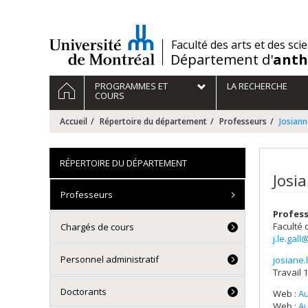
Passer
au
contenu
/
Faculté des arts et des sci
Département d'
anth
Navigation
ACCUEIL
PROGRAMMES ET
LA RECHERCHE
principale
COURS
Accueil
Répertoire du département
Professeurs
Josiann
RÉPERTOIRE DU DÉPARTEMENT
Josi
Professeurs
Profess
Faculté 
Chargés de cours
j.le.gal
Personnel administratif
josiane.
Courri
Travail 1
Doctorants
Web :
Au
Web :
Au