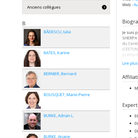
Web :
Au
Anciens collègues
Biogra
B
BĂDESCU
Iulia
Je suis 
SHERPA d
du Centr
(CEETUM)
BATES
Karine
pratique
vie).
Lire plu
BERNIER
Bernard
Affilia
M
BOUSQUET
Marie-Pierre
Expert
BURKE
Adrian L.
E
D
D
BURKE
Ariane