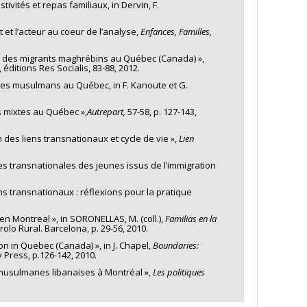
stivités et repas familiaux, in Dervin, F.
t et l’acteur au coeur de l’analyse,
Enfances, Familles,
nté des migrants maghrébins au Québec (Canada) »,
éditions Res Socialis, 83-88, 2012.
eunes musulmans au Québec, in F. Kanoute et G.
les mixtes au Québec »,
Autrepart,
57-58, p. 127-143,
 des liens transnationaux et cycle de vie »,
Lien
ues transnationales des jeunes issus de l’immigration
ens transnationaux : réflexions pour la pratique
en Montreal », in SORONELLAS, M. (coll.),
Familias en la
olo Rural. Barcelona, p. 29-56, 2010.
on in Quebec (Canada) », in J. Chapel,
Boundaries:
y Press, p.126-142, 2010.
s de musulmanes libanaises à Montréal »,
Les politiques