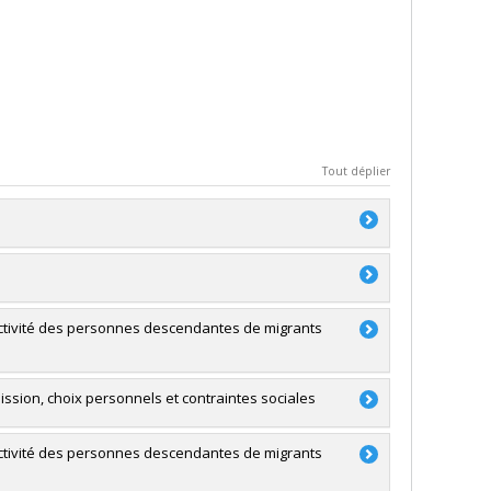
Tout déplier
du Canada
bjectivité des personnes descendantes de migrants
nariat
ilyane Rachedi
du Canada
ission, choix personnels et contraintes sociales
du Canada
bjectivité des personnes descendantes de migrants
e Hamisultane
mes d’exclusion, notamment dus au racisme dans ce