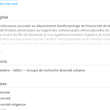
tre site web
phie
professeure associée au département d’anthropologie de l’Université de 
e l’Institut universitaire au regard des communautés ethnoculturelles du 
e-Ouest-de-l’Île-de-Montréal. Je suis également membre régulière du Cen
. Mes travaux portent sur les familles transnationales et les familles mi
s de soins et à la diversité ethnique et religieuse en milieu hospitalier 
s…
tions
embre –
GRDU — Groupe de recherche diversité urbaine
ises
thnicité
iversité
iversité religieuse