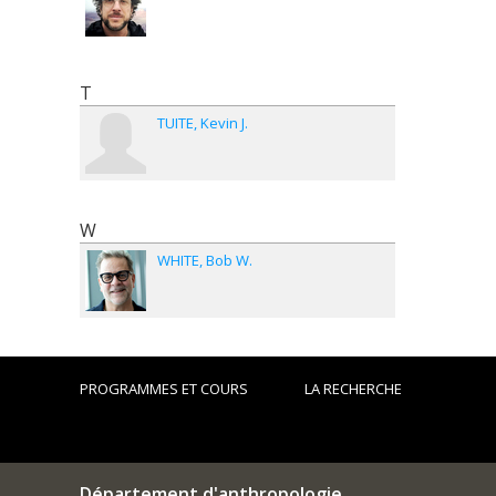
T
TUITE
Kevin J.
W
WHITE
Bob W.
PROGRAMMES ET COURS
LA RECHERCHE
Département d'anthropologie