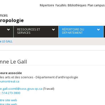
Liens
Répertoire
Facultés
Bibliothèques
Plan campus
externes
ences
ropologie
RESSOURCES ET
RÉPERTOIRE DU
SERVICES
DÉPARTEMENT
e LE GALL
anne Le Gall
eure associée
des arts et des sciences - Département d'anthropologie
l@umontreal.ca
le.gall.ccomtl@ssss.gouv.qc.ca
(Travail)
els
 :
514 273-3800
tre site web
tre site web