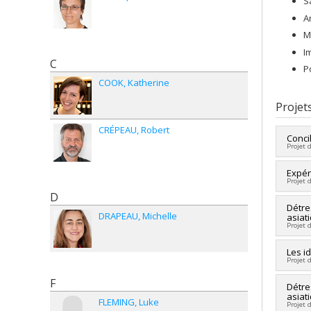
S
A
M
I
C
P
COOK
Katherine
Projet
CRÉPEAU
Robert
Conci
Projet 
Cherc
Expér
Projet 
Co-ch
D
Sourc
Cherc
Détre
Progr
DRAPEAU
Michelle
asiat
Co-ch
Projet 
Sourc
Progr
Cherc
Les i
Pério
Projet 
Co-ch
Sourc
Proje
F
Cherc
Détre
Progr
asiat
Co-ch
FLEMING
Luke
Projet 
Ce pr