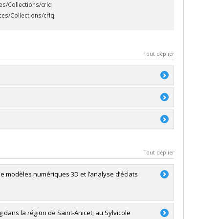
s/Collections/crlq
es/Collections/crlq
Tout déplier
ontréal
tement d'anthropologie
Tout déplier
de modèles numériques 3D et l’analyse d’éclats
 dans la région de Saint-Anicet, au Sylvicole