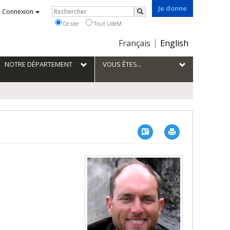
Je donne
Rechercher
Connexion
Rechercher
Ce site
Tout UdeM
Choix
Français
English
de
la
NOTRE DÉPARTEMENT
VOUS ÊTES...
langue
Vcard
Imprimer