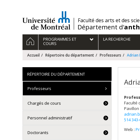
Passer
au
contenu
/
Faculté des arts et des sci
Département d'
anth
Navigation
ACCUEIL
PROGRAMMES ET
LA RECHERCHE
principale
COURS
Accueil
Répertoire du département
Professeurs
Adrian 
RÉPERTOIRE DU DÉPARTEMENT
Adri
Professeurs
Profess
Faculté 
Chargés de cours
Pavillon
adrian.
Personnel administratif
514 343
Web :
Pr
Doctorants