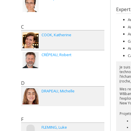
Expert
A
C
A
A
COOK
Katherine
G
A
CRÉPEAU
Robert
C
Je sui
technol
l’écha
(roche
D
Mes rec
DRAPEAU
Michelle
W8bana
l’expl
New Yor
Projet
F
FLEMING
Luke