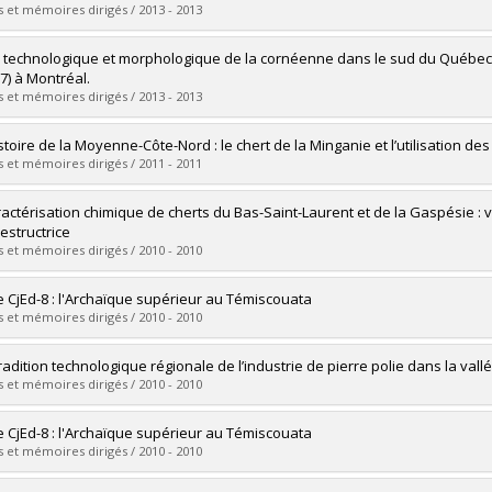
 :
Maîtrise
 et mémoires dirigés / 2013 - 2013
ôme obtenu :
M. Sc.
vers le document dans Papyrus
mé(e) :
Renault, Laurence
 technologique et morphologique de la cornéenne dans le sud du Québec : 
 :
Maîtrise
97) à Montréal.
ôme obtenu :
M. Sc.
 et mémoires dirigés / 2013 - 2013
vers le document dans Papyrus
mé(e) :
Bélanger, Jonathan
stoire de la Moyenne-Côte-Nord : le chert de la Minganie et l’utilisation de
 :
Maîtrise
 et mémoires dirigés / 2011 - 2011
ôme obtenu :
M. Sc.
vers le document dans Papyrus
mé(e) :
Ouellet, Jean-Christophe
ractérisation chimique de cherts du Bas-Saint-Laurent et de la Gaspésie 
 :
Maîtrise
estructrice
ôme obtenu :
M. Sc.
 et mémoires dirigés / 2010 - 2010
vers le document dans Papyrus
mé(e) :
Leclerc, Mathieu
te CjEd-8 : l'Archaïque supérieur au Témiscouata
 :
Maîtrise
 et mémoires dirigés / 2010 - 2010
ôme obtenu :
M. Sc.
vers le document dans Papyrus
mé(e) :
Brunet, Julie
radition technologique régionale de l’industrie de pierre polie dans la val
 :
Maîtrise
 et mémoires dirigés / 2010 - 2010
ôme obtenu :
M. Sc.
vers le document dans Papyrus
mé(e) :
Lapensée-Paquette, Manuel
te CjEd-8 : l'Archaïque supérieur au Témiscouata
 :
Maîtrise
 et mémoires dirigés / 2010 - 2010
ôme obtenu :
M. Sc.
vers le document dans Papyrus