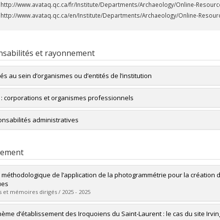
http://www.avataq.qc.ca/fr/Institute/Departments/Archaeology/Online-Resource
http://www.avataq.qc.ca/en/Institute/Departments/Archaeology/Online-Resourc
sabilités et rayonnement
tés au sein d’organismes ou d’entités de l’institution
sentant élu des professeur.e.s au Régime de retraite de l'Université de M
s : corporations et organismes professionnels
ian Archaeological Association
nsabilités administratives
iation des archéologues du Québec
sseur responsable des programmes des cycles supérieurs pour le Dépar
rement
 méthodologique de l’application de la photogrammétrie pour la création 
ues
 et mémoires dirigés / 2025 - 2025
mé(e) :
Bisson-Larrivée, Alexandre
hème d’établissement des Iroquoiens du Saint-Laurent : le cas du site Irving