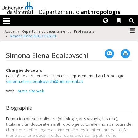
Passer
au
/
Département d'
anthropologie
contenu
Langues
Liens 
R
Menu
N
Accueil
Répertoire du département
Professeurs
Simona Elena BEALCOVSCHI
Vcard
Imp
Simona Elena Bealcovschi
Chargée de cours
Faculté des arts et des sciences - Département d'anthropologie
simona.elena.bealcovschi@umontreal.ca
Web :
Autre site web
Biographie
Formation pluridisciplinaire (philologie, arts visuels, histoire),
titulaire d'un doctorat en anthropologie culturelle; mon parcours de
chercheure ethnologue a commencé dans le milieu muséal où j'ai
mené pour une décennie des recherches sur le patrimoine