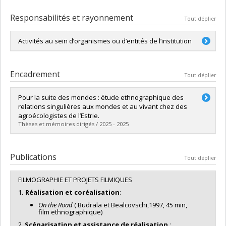
Responsabilités et rayonnement
Tout déplier
Activités au sein d’organismes ou d’entités de l’institution
Coordinatrice du
LAV-Laboratoire d'anthropologie
visuelle
Encadrement
Tout déplier
Pour la suite des mondes : étude ethnographique des
relations singulières aux mondes et au vivant chez des
agroécologistes de l’Estrie.
Thèses et mémoires dirigés / 2025 - 2025
Diplômé(e) :
Lapointe, Sylvie
Cycle :
Maîtrise
Publications
Tout déplier
Diplôme obtenu :
M. Sc.
Lien vers le document dans Papyrus
FILMOGRAPHIE ET PROJETS FILMIQUES
1
.
Réalisation et coréalisation
:
On the Road
( Budrala et Bealcovschi,1997, 45 min,
film ethnographique)
2.
Scénarisation et assistance de réalisation
: