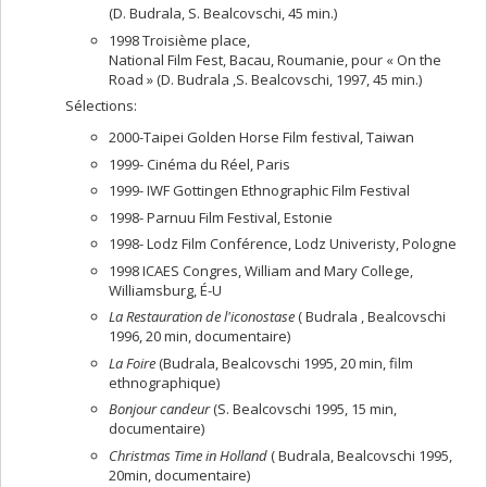
(D. Budrala, S. Bealcovschi, 45 min.)
1998 Troisième place,
National Film Fest, Bacau, Roumanie, pour « On the
Road » (D. Budrala ,S. Bealcovschi, 1997, 45 min.)
Sélections:
2000-Taipei Golden Horse Film festival, Taiwan
1999- Cinéma du Réel, Paris
1999- IWF Gottingen Ethnographic Film Festival
1998- Parnuu Film Festival, Estonie
1998- Lodz Film Conférence, Lodz Univeristy, Pologne
1998 ICAES Congres, William and Mary College,
Williamsburg, É-U
La Restauration de
l'iconostase
( Budrala , Bealcovschi
1996, 20 min, documentaire)
La Foire
(Budrala, Bealcovschi 1995, 20 min, film
ethnographique)
Bonjour candeur
(S. Bealcovschi 1995, 15 min,
documentaire)
Christmas Time in Holland
( Budrala, Bealcovschi 1995,
20min, documentaire)