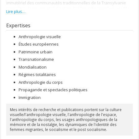
immatériel des communautés traditionnelles de la Transylvanie
(enquêtes de terrain et réalisation de films ethnographiques). Ma
Lire plus…
recherche postdoctorale a porté sur les dynamiques de
l'immigration des élites professionnelles de l'Europe de l'Est au
Expertises
Canada et depuis, je me penche également sur les
épiphénomènes qui entourent ce processus.
Anthropologie visuelle
Études européennes
Patrimoine urbain
Transnationalisme
Mondialisation
Régimes totalitaires
Anthropologie du corps
Propagande et spectacles politiques
Immigration
Mes intérêts de recherche et publications portent sur la culture
visuelle/l'anthropologie visuelle, l'anthropologie de l'espace,
l'anthropologie du corps, les usages anthropologiques de la
mémoire et de la nostalgie, les dynamiques de l'identité des
femmes migrantes, le socialisme et le post socialisme.