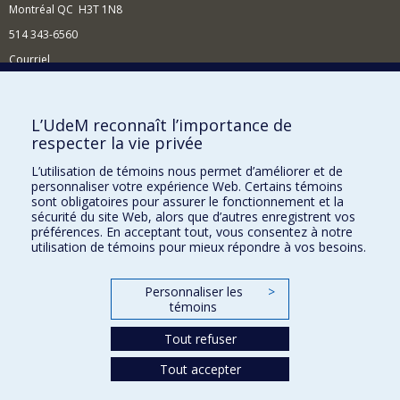
Montréal QC H3T 1N8
514 343-6560
Courriel
Nouvelles et conférences
Comment soutenir le Département?
L’UdeM reconnaît l’importance de
respecter la vie privée
BESOIN D'AIDE?
L’utilisation de témoins nous permet d’améliorer et de
Plan du site
personnaliser votre expérience Web. Certains témoins
Signaler une erreur
sont obligatoires pour assurer le fonctionnement et la
sécurité du site Web, alors que d’autres enregistrent vos
Accessibilité
préférences. En acceptant tout, vous consentez à notre
utilisation de témoins pour mieux répondre à vos besoins.
FACULTÉ DES ARTS ET DES SCIENCES
Nos départements et écoles
Personnaliser les
>
témoins
Nos centres d'études
Tout refuser
Nos programmes et cours
Tout accepter
Confidentialité