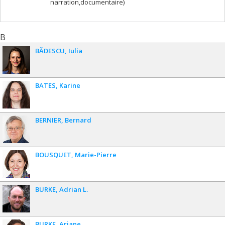
narration,documentaire)
B
BĂDESCU
Iulia
BATES
Karine
BERNIER
Bernard
BOUSQUET
Marie-Pierre
BURKE
Adrian L.
BURKE
Ariane