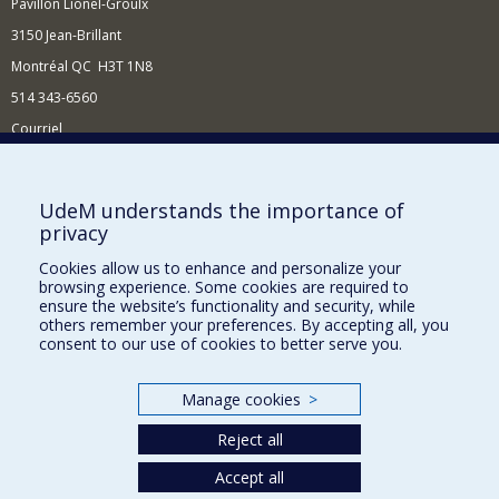
Pavillon Lionel-Groulx
3150 Jean-Brillant
Montréal QC H3T 1N8
514 343-6560
Courriel
Nouvelles et conférences
Comment soutenir le Département?
UdeM understands the importance of
privacy
BESOIN D'AIDE?
Cookies allow us to enhance and personalize your
Plan du site
browsing experience. Some cookies are required to
Signaler une erreur
ensure the website’s functionality and security, while
others remember your preferences. By accepting all, you
Accessibilité
consent to our use of cookies to better serve you.
FACULTÉ DES ARTS ET DES SCIENCES
Manage cookies
>
Nos départements et écoles
Reject all
Nos centres d'études
Nos programmes et cours
Accept all