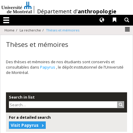
Passer
au
/
Département d'
anthropologie
contenu
Langues
Liens 
R
Menu
N
Home
La recherche
Thèses et mémoires
Thèses et mémoires
Des thèses et mémoires de nos étudiants sont conservés et
consultables dans
Papyrus
, le dépôt institutionnel de l’Université
de Montréal.
Search in list
Search
For a detailed search
Visit Papyrus