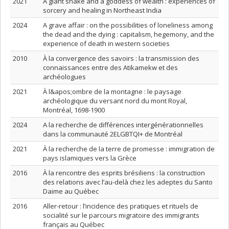
2021
A giant snake and a goddess of wealth : experiences of
sorcery and healing in Northeast India
2024
A grave affair : on the possibilities of loneliness among
the dead and the dying : capitalism, hegemony, and the
experience of death in western societies
2010
À la convergence des savoirs : la transmission des
connaissances entre des Atikamekw et des
archéologues
2021
À l&apos;ombre de la montagne : le paysage
archéologique du versant nord du mont Royal,
Montréal, 1698-1900
2024
A la recherche de différences intergénérationnelles
dans la communauté 2ELGBTQI+ de Montréal
2021
À la recherche de la terre de promesse : immigration de
pays islamiques vers la Grèce
2016
À la rencontre des esprits brésiliens : la construction
des relations avec l’au-delà chez les adeptes du Santo
Daime au Québec
2016
Aller-retour : l’incidence des pratiques et rituels de
socialité sur le parcours migratoire des immigrants
français au Québec