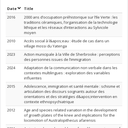
Sort by date in ascending order
Sort by title in ascending order
Date
Title
2016
2000 ans d’occupation préhistorique sur l’Ile Verte : les
traditions céramiques, l’organisation de la technologie
lithique et les réseaux d’interactions au Sylvicole
moyen
2010
Accès social à l&apos;eau : étude de cas dans un
village mossi du Yatenga
2023
Action municipale à la Ville de Sherbrooke : perceptions
des personnes issues de l’immigration
2024
Adaptation de la communication non verbale dans les
contextes multilingues : exploration des variables
influentes
2015
Adolescence, immigration et santé mentale : schisme et
articulation des discours soignants autour des
orientations et des stratégies d&apos;intervention en
contexte ethnopsychiatrique
2012
Age and species related variation in the development
of growth plates of the knee and implications for the
locomotion of Australopithecus afarensis