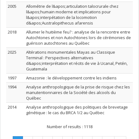
2005
Allométrie de l&apos;articulation talocrurale chez
l&apos;humain moderne et implications pour
l&apos;interpétation de la locomotion
d&apos;Australopithecus afarensis
2018
Allumer le huitième feu? : analyse de la rencontre entre
Autochtones et non Autochtones lors de cérémonies de
guérison autochtones au Québec
2025
Altérations monumentales Mayas au Classique
Terminal : Perspectives alternatives
d&apos;interprétation et récits de vie à Ucanal, Petén,
Guatemala
1997
Amazonie : le développement contre les indiens
1994
Analyse anthropologique de la prise de risque chez les
manutentionnaires de la Société des alcools du
Québec
2014
Analyse anthropologique des politiques de brevetage
génétique : le cas du BRCA 1/2 au Québec
Number of results :
1118