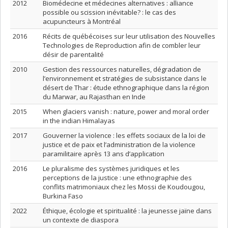
2012
Biomédecine et médecines alternatives : alliance
possible ou scission inévitable? : le cas des
acupuncteurs à Montréal
2016
Récits de québécoises sur leur utilisation des Nouvelles
Technologies de Reproduction afin de combler leur
désir de parentalité
2010
Gestion des ressources naturelles, dégradation de
l’environnement et stratégies de subsistance dans le
désert de Thar : étude ethnographique dans la région
du Marwar, au Rajasthan en Inde
2015
When glaciers vanish : nature, power and moral order
in the indian Himalayas
2017
Gouverner la violence : les effets sociaux de la loi de
justice et de paix et l’administration de la violence
paramilitaire après 13 ans d’application
2016
Le pluralisme des systèmes juridiques et les
perceptions de la justice : une ethnographie des
conflits matrimoniaux chez les Mossi de Koudougou,
Burkina Faso
2022
Éthique, écologie et spiritualité : la jeunesse jaïne dans
un contexte de diaspora