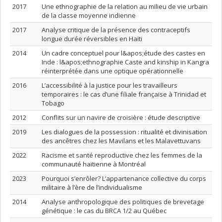
2017
Une ethnographie de la relation au milieu de vie urbain
de la classe moyenne indienne
2017
Analyse critique de la présence des contraceptifs
longue durée réversibles en Haïti
2014
Un cadre conceptuel pour l&apos;étude des castes en
Inde : l&apos;ethnographie Caste and kinship in Kangra
réinterprétée dans une optique opérationnelle
2016
L’accessibilité à la justice pour les travailleurs
temporaires : le cas d’une filiale française à Trinidad et
Tobago
2012
Conflits sur un navire de croisière : étude descriptive
2019
Les dialogues de la possession : ritualité et divinisation
des ancêtres chez les Mavilans et les Malavettuvans
2022
Racisme et santé reproductive chez les femmes de la
communauté haïtienne à Montréal
2023
Pourquoi s’enrôler? L’appartenance collective du corps
militaire à l’ère de l’individualisme
2014
Analyse anthropologique des politiques de brevetage
génétique : le cas du BRCA 1/2 au Québec