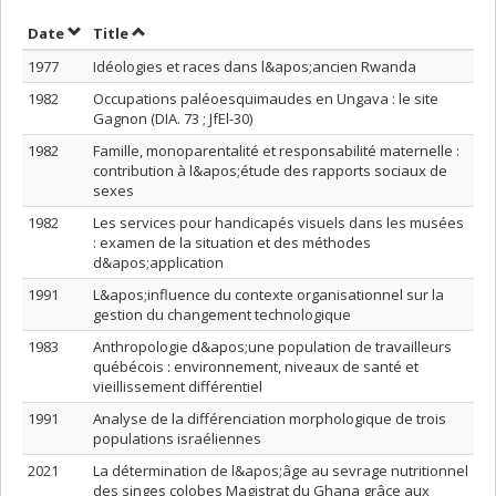
Sort by date in ascending order
Sort by title in ascending order
Date
Title
1977
Idéologies et races dans l&apos;ancien Rwanda
1982
Occupations paléoesquimaudes en Ungava : le site
Gagnon (DIA. 73 ; JfEl-30)
1982
Famille, monoparentalité et responsabilité maternelle :
contribution à l&apos;étude des rapports sociaux de
sexes
1982
Les services pour handicapés visuels dans les musées
: examen de la situation et des méthodes
d&apos;application
1991
L&apos;influence du contexte organisationnel sur la
gestion du changement technologique
1983
Anthropologie d&apos;une population de travailleurs
québécois : environnement, niveaux de santé et
vieillissement différentiel
1991
Analyse de la différenciation morphologique de trois
populations israéliennes
2021
La détermination de l&apos;âge au sevrage nutritionnel
des singes colobes Magistrat du Ghana grâce aux