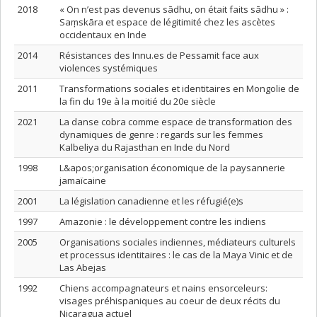
2018
« On n’est pas devenus sādhu, on était faits sādhu » :
Saṃskāra et espace de légitimité chez les ascètes
occidentaux en Inde
2014
Résistances des Innu.es de Pessamit face aux
violences systémiques
2011
Transformations sociales et identitaires en Mongolie de
la fin du 19e à la moitié du 20e siècle
2021
La danse cobra comme espace de transformation des
dynamiques de genre : regards sur les femmes
Kalbeliya du Rajasthan en Inde du Nord
1998
L&apos;organisation économique de la paysannerie
jamaïcaine
2001
La législation canadienne et les réfugié(e)s
1997
Amazonie : le développement contre les indiens
2005
Organisations sociales indiennes, médiateurs culturels
et processus identitaires : le cas de la Maya Vinic et de
Las Abejas
1992
Chiens accompagnateurs et nains ensorceleurs:
visages préhispaniques au coeur de deux récits du
Nicaragua actuel