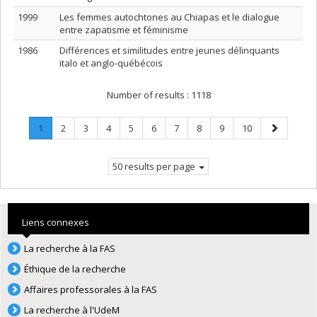
1999
Les femmes autochtones au Chiapas et le dialogue
entre zapatisme et féminisme
1986
Différences et similitudes entre jeunes délinquants
italo et anglo-québécois
Number of results :
1118
Page
.
Page
Page
Page
Page
Page
Page
Page
Page
Page
Next
1
2
3
4
5
6
7
8
9
10
Current
page
page.
50 results per page
Liens connexes
La recherche à la FAS
Éthique de la recherche
Affaires professorales à la FAS
La recherche à l'UdeM