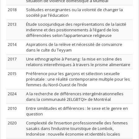
situation de violence domestique à Mumbai
2018
Solitudes enseignantes ou la volonté de changer la
société par l’éducation
2013
Étude sociojuridique des représentations de la laïcité
indienne et des positionnements à l’égard de lois
différenciées selon l’appartenance religieuse
2014
Aspirations de la relève et nécessité de convaincre
dans le culte du Teyyam
2017
Une ethnographie à Penang : la mise en scène des
relations interethniques à travers le prisme alimentaire
2015
Préférence pour les garçons et sélection sexuelle
prénatale : une réalité contemporaine multiple pour les
femmes du Nord-Ouest de l’Inde
2024
A la recherche de différences intergénérationnelles
dans la communauté 2ELGBTQI+ de Montréal
2010
Entre similitudes et différences : le sexe et le genre en
question
2020
Complexité de l’insertion professionnelle des femmes
sasaks dans l’industrie touristique de Lombok,
Indonésie : nouvelle économie et identités locales