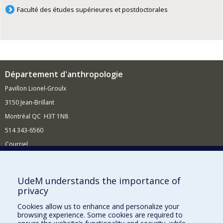
Faculté des études supérieures et postdoctorales
Département d'anthropologie
Pavillon Lionel-Groulx
3150 Jean-Brillant
Montréal QC H3T 1N8
514 343-6560
Courriel
Nouvelles et conférences
Comment soutenir le Département?
UdeM understands the importance of
privacy
BESOIN D'AIDE?
Cookies allow us to enhance and personalize your
Plan du site
browsing experience. Some cookies are required to
Signaler une erreur