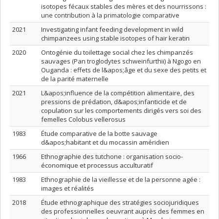
isotopes fécaux stables des mères et des nourrissons :
une contribution à la primatologie comparative
2021
Investigating infant feeding development in wild
chimpanzees using stable isotopes of hair keratin
2020
Ontogénie du toilettage social chez les chimpanzés
sauvages (Pan troglodytes schweinfurthii) à Ngogo en
Ouganda : effets de l&apos;âge et du sexe des petits et
de la parité maternelle
2021
L&apos;influence de la compétition alimentaire, des
pressions de prédation, d&apos;infanticide et de
copulation sur les comportements dirigés vers soi des
femelles Colobus vellerosus
1983
Étude comparative de la botte sauvage
d&apos;habitant et du mocassin améridien
1966
Ethnographie des tutchone : organisation socio-
économique et processus acculturatif
1983
Ethnographie de la vieillesse et de la personne agée :
images et réalités
2018
Étude ethnographique des stratégies sociojuridiques
des professionnelles oeuvrant auprès des femmes en