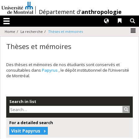
Passer
au
/
Département d'
anthropologie
contenu
Langues
Liens 
R
Menu
N
Home
La recherche
Thèses et mémoires
Thèses et mémoires
Des thèses et mémoires de nos étudiants sont conservés et
consultables dans
Papyrus
, le dépôt institutionnel de l’Université
de Montréal.
Search in list
Search
For a detailed search
Visit Papyrus