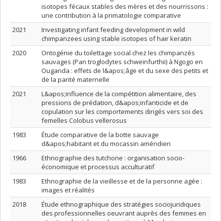
isotopes fécaux stables des mères et des nourrissons :
une contribution à la primatologie comparative
2021
Investigating infant feeding development in wild
chimpanzees using stable isotopes of hair keratin
2020
Ontogénie du toilettage social chez les chimpanzés
sauvages (Pan troglodytes schweinfurthii) à Ngogo en
Ouganda : effets de l&apos;âge et du sexe des petits et
de la parité maternelle
2021
L&apos;influence de la compétition alimentaire, des
pressions de prédation, d&apos;infanticide et de
copulation sur les comportements dirigés vers soi des
femelles Colobus vellerosus
1983
Étude comparative de la botte sauvage
d&apos;habitant et du mocassin améridien
1966
Ethnographie des tutchone : organisation socio-
économique et processus acculturatif
1983
Ethnographie de la vieillesse et de la personne agée :
images et réalités
2018
Étude ethnographique des stratégies sociojuridiques
des professionnelles oeuvrant auprès des femmes en