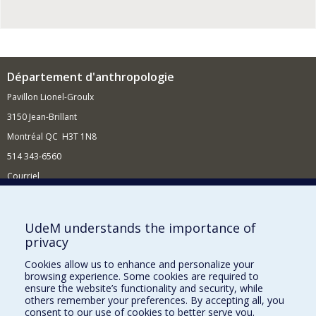
Département d'anthropologie
Pavillon Lionel-Groulx
3150 Jean-Brillant
Montréal QC H3T 1N8
514 343-6560
Courriel
Nouvelles et conférences
Comment soutenir le Département?
UdeM understands the importance of
privacy
BESOIN D'AIDE?
Cookies allow us to enhance and personalize your
Plan du site
browsing experience. Some cookies are required to
Signaler une erreur
ensure the website’s functionality and security, while
others remember your preferences. By accepting all, you
Accessibilité
consent to our use of cookies to better serve you.