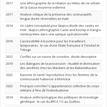
2017
Une ethnographie de la relation au milieu de vie urbain
de la classe moyenne indienne
2017
Analyse critique de la présence des contraceptifs
longue durée réversibles en Haïti
2014
Un cadre conceptuel pour l&apos;étude des castes en
Inde : l&apos;ethnographie Caste and kinship in Kangra
réinterprétée dans une optique opérationnelle
2016
L’accessibilité à la justice pour les travailleurs
temporaires : le cas d’une filiale française à Trinidad et
Tobago
2012
Conflits sur un navire de croisière : étude descriptive
2019
Les dialogues de la possession : ritualité et divinisation
des ancêtres chez les Mavilans et les Malavettuvans
2022
Racisme et santé reproductive chez les femmes de la
communauté haïtienne à Montréal
2023
Pourquoi s’enrôler? L’appartenance collective du corps
militaire à l’ère de l’individualisme
2014
Analyse anthropologique des politiques de brevetage
génétique : le cas du BRCA 1/2 au Québec