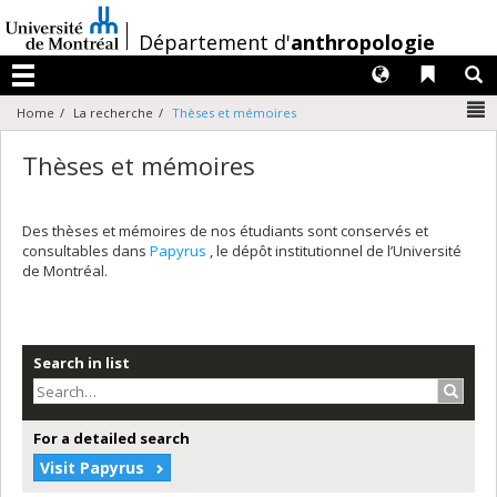
Passer
au
/
Département d'
anthropologie
contenu
Langues
Liens 
R
Menu
N
Home
La recherche
Thèses et mémoires
Thèses et mémoires
Des thèses et mémoires de nos étudiants sont conservés et
consultables dans
Papyrus
, le dépôt institutionnel de l’Université
de Montréal.
Search in list
Search
For a detailed search
Visit Papyrus