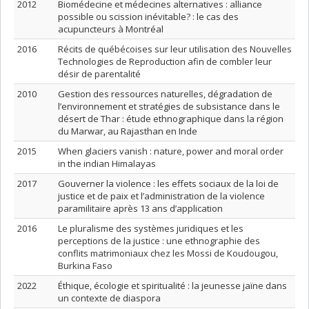
2012
Biomédecine et médecines alternatives : alliance
possible ou scission inévitable? : le cas des
acupuncteurs à Montréal
2016
Récits de québécoises sur leur utilisation des Nouvelles
Technologies de Reproduction afin de combler leur
désir de parentalité
2010
Gestion des ressources naturelles, dégradation de
l’environnement et stratégies de subsistance dans le
désert de Thar : étude ethnographique dans la région
du Marwar, au Rajasthan en Inde
2015
When glaciers vanish : nature, power and moral order
in the indian Himalayas
2017
Gouverner la violence : les effets sociaux de la loi de
justice et de paix et l’administration de la violence
paramilitaire après 13 ans d’application
2016
Le pluralisme des systèmes juridiques et les
perceptions de la justice : une ethnographie des
conflits matrimoniaux chez les Mossi de Koudougou,
Burkina Faso
2022
Éthique, écologie et spiritualité : la jeunesse jaïne dans
un contexte de diaspora