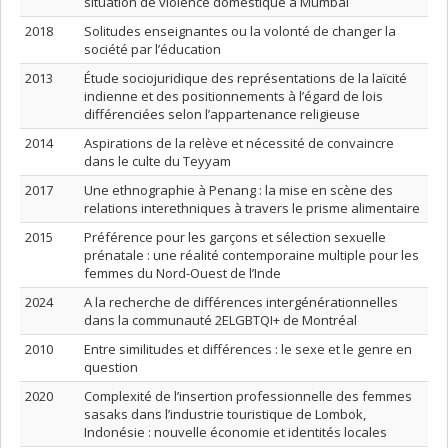
situation de violence domestique à Mumbai
2018
Solitudes enseignantes ou la volonté de changer la
société par l’éducation
2013
Étude sociojuridique des représentations de la laïcité
indienne et des positionnements à l’égard de lois
différenciées selon l’appartenance religieuse
2014
Aspirations de la relève et nécessité de convaincre
dans le culte du Teyyam
2017
Une ethnographie à Penang : la mise en scène des
relations interethniques à travers le prisme alimentaire
2015
Préférence pour les garçons et sélection sexuelle
prénatale : une réalité contemporaine multiple pour les
femmes du Nord-Ouest de l’Inde
2024
A la recherche de différences intergénérationnelles
dans la communauté 2ELGBTQI+ de Montréal
2010
Entre similitudes et différences : le sexe et le genre en
question
2020
Complexité de l’insertion professionnelle des femmes
sasaks dans l’industrie touristique de Lombok,
Indonésie : nouvelle économie et identités locales