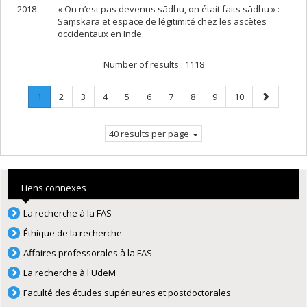
2018
« On n’est pas devenus sādhu, on était faits sādhu » :
Saṃskāra et espace de légitimité chez les ascètes
occidentaux en Inde
Number of results :
1118
Page
.
Page
Page
Page
Page
Page
Page
Page
Page
Page
Next
1
2
3
4
5
6
7
8
9
10
Current
page
page.
40 results per page
Liens connexes
La recherche à la FAS
Éthique de la recherche
Affaires professorales à la FAS
La recherche à l'UdeM
Faculté des études supérieures et postdoctorales