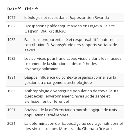
Sort by date in ascending order
Sort by title in ascending order
Date
Title
1977
Idéologies et races dans l&apos;ancien Rwanda
1982
Occupations paléoesquimaudes en Ungava : le site
Gagnon (DIA. 73 ; JfEl-30)
1982
Famille, monoparentalité et responsabilité maternelle :
contribution à l&apos;étude des rapports sociaux de
sexes
1982
Les services pour handicapés visuels dans les musées
: examen de la situation et des méthodes
d&apos;application
1991
L&apos;influence du contexte organisationnel sur la
gestion du changement technologique
1983
Anthropologie d&apos;une population de travailleurs
québécois : environnement, niveaux de santé et
vieillissement différentiel
1991
Analyse de la différenciation morphologique de trois
populations israéliennes
2021
La détermination de l&apos;âge au sevrage nutritionnel
des singes colobes Magistrat du Ghana grâce aux