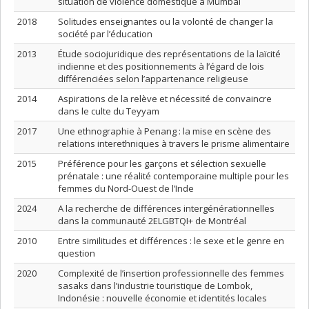
situation de violence domestique à Mumbai
2018
Solitudes enseignantes ou la volonté de changer la
société par l’éducation
2013
Étude sociojuridique des représentations de la laïcité
indienne et des positionnements à l’égard de lois
différenciées selon l’appartenance religieuse
2014
Aspirations de la relève et nécessité de convaincre
dans le culte du Teyyam
2017
Une ethnographie à Penang : la mise en scène des
relations interethniques à travers le prisme alimentaire
2015
Préférence pour les garçons et sélection sexuelle
prénatale : une réalité contemporaine multiple pour les
femmes du Nord-Ouest de l’Inde
2024
A la recherche de différences intergénérationnelles
dans la communauté 2ELGBTQI+ de Montréal
2010
Entre similitudes et différences : le sexe et le genre en
question
2020
Complexité de l’insertion professionnelle des femmes
sasaks dans l’industrie touristique de Lombok,
Indonésie : nouvelle économie et identités locales