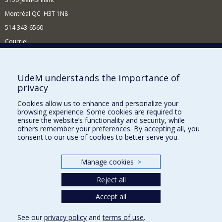
Montréal QC H3T 1N8
514 343-6560
Courriel
Nouvelles et conférences
Comment soutenir le Département?
UdeM understands the importance of
privacy
BESOIN D'AIDE?
Cookies allow us to enhance and personalize your
Plan du site
browsing experience. Some cookies are required to
Signaler une erreur
ensure the website’s functionality and security, while
others remember your preferences. By accepting all, you
Accessibilité
consent to our use of cookies to better serve you.
FACULTÉ DES ARTS ET DES SCIENCES
Manage cookies
>
Nos départements et écoles
Reject all
Nos centres d'études
Nos programmes et cours
Accept all
See our
privacy policy
and
terms of use
.