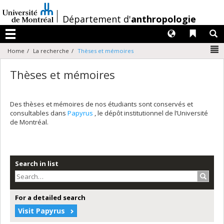
Passer
au
/
Département d'
anthropologie
contenu
Langues
Liens 
R
Menu
N
Home
La recherche
Thèses et mémoires
Thèses et mémoires
Des thèses et mémoires de nos étudiants sont conservés et
consultables dans
Papyrus
, le dépôt institutionnel de l’Université
de Montréal.
Search in list
Search
For a detailed search
Visit Papyrus