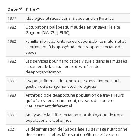
Sort by date in ascending order
Sort by title in ascending order
Date
Title
1977
Idéologies et races dans l&apos;ancien Rwanda
1982
Occupations paléoesquimaudes en Ungava : le site
Gagnon (DIA. 73 ; JfEl-30)
1982
Famille, monoparentalité et responsabilité maternelle :
contribution à l&apos;étude des rapports sociaux de
sexes
1982
Les services pour handicapés visuels dans les musées
: examen de la situation et des méthodes
d&apos;application
1991
L&apos;influence du contexte organisationnel sur la
gestion du changement technologique
1983
Anthropologie d&apos;une population de travailleurs
québécois : environnement, niveaux de santé et
vieillissement différentiel
1991
Analyse de la différenciation morphologique de trois
populations israéliennes
2021
La détermination de l&apos;âge au sevrage nutritionnel
des singes colobes Magistrat du Ghana grâce aux