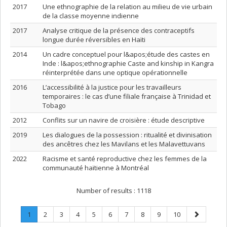
2017
Une ethnographie de la relation au milieu de vie urbain
de la classe moyenne indienne
2017
Analyse critique de la présence des contraceptifs
longue durée réversibles en Haïti
2014
Un cadre conceptuel pour l&apos;étude des castes en
Inde : l&apos;ethnographie Caste and kinship in Kangra
réinterprétée dans une optique opérationnelle
2016
L’accessibilité à la justice pour les travailleurs
temporaires : le cas d’une filiale française à Trinidad et
Tobago
2012
Conflits sur un navire de croisière : étude descriptive
2019
Les dialogues de la possession : ritualité et divinisation
des ancêtres chez les Mavilans et les Malavettuvans
2022
Racisme et santé reproductive chez les femmes de la
communauté haïtienne à Montréal
Number of results :
1118
Page
.
Page
Page
Page
Page
Page
Page
Page
Page
Page
Next
1
2
3
4
5
6
7
8
9
10
Current
page