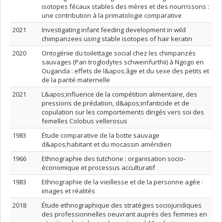
isotopes fécaux stables des mères et des nourrissons :
une contribution à la primatologie comparative
2021
Investigating infant feeding development in wild
chimpanzees using stable isotopes of hair keratin
2020
Ontogénie du toilettage social chez les chimpanzés
sauvages (Pan troglodytes schweinfurthii) à Ngogo en
Ouganda : effets de l&apos;âge et du sexe des petits et
de la parité maternelle
2021
L&apos;influence de la compétition alimentaire, des
pressions de prédation, d&apos;infanticide et de
copulation sur les comportements dirigés vers soi des
femelles Colobus vellerosus
1983
Étude comparative de la botte sauvage
d&apos;habitant et du mocassin améridien
1966
Ethnographie des tutchone : organisation socio-
économique et processus acculturatif
1983
Ethnographie de la vieillesse et de la personne agée :
images et réalités
2018
Étude ethnographique des stratégies sociojuridiques
des professionnelles oeuvrant auprès des femmes en