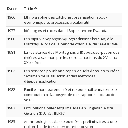
Sort by date in descending order
Sort by title in descending order
Date
Title
1966
Ethnographie des tutchone : organisation socio-
économique et processus acculturatif
1977
Idéologies et races dans l&apos;ancien Rwanda
1980
Les bijoux d&apos;or &quot;traditionnels&quot; à la
Martinique lors de la période coloniale, de 1664 à 1946
1981
La résistance des Montagnais à l&apos;usurpation des
rivières à saumon par les euro-canadiens du XVIIe au
XXe siècle
1982
Les services pour handicapés visuels dans les musées
: examen de la situation et des méthodes
d&apos;application
1982
Famille, monoparentalité et responsabilité maternelle :
contribution à l&apos;étude des rapports sociaux de
sexes
1982
Occupations paléoesquimaudes en Ungava : le site
Gagnon (DIA. 73 ; JfEl-30)
1983
Anthropologie et classe ouvrière : préliminaires à une
recherche de terrain en quartier ouvrier