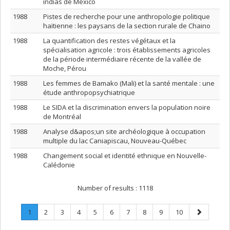
indias de México
1988
Pistes de recherche pour une anthropologie politique
haïtienne : les paysans de la section rurale de Chaino
1988
La quantification des restes végétaux et la
spécialisation agricole : trois établissements agricoles
de la période intermédiaire récente de la vallée de
Moche, Pérou
1988
Les femmes de Bamako (Mali) et la santé mentale : une
étude anthropopsychiatrique
1988
Le SIDA et la discrimination envers la population noire
de Montréal
1988
Analyse d&apos;un site archéologique à occupation
multiple du lac Caniapiscau, Nouveau-Québec
1988
Changement social et identité ethnique en Nouvelle-
Calédonie
Number of results :
1118
Page
.
Page
Page
Page
Page
Page
Page
Page
Page
Page
Next
1
2
3
4
5
6
7
8
9
10
Current
page