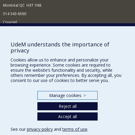
Montréal QC H3T 1N8
514 343-6560
Courriel
Nouvelles et conférences
Comment soutenir le Département?
UdeM understands the importance of
privacy
BESOIN D'AIDE?
Cookies allow us to enhance and personalize your
Plan du site
browsing experience. Some cookies are required to
Signaler une erreur
ensure the website’s functionality and security, while
others remember your preferences. By accepting all, you
Accessibilité
consent to our use of cookies to better serve you.
FACULTÉ DES ARTS ET DES SCIENCES
Manage cookies
>
Nos départements et écoles
Reject all
Nos centres d'études
Nos programmes et cours
Accept all
See our
privacy policy
and
terms of use
.