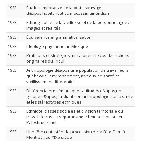
1983
Étude comparative de la botte sauvage
d&apos;habitant et du mocassin améridien
1983
Ethnographie de la vieillesse et de la personne agée :
images et réalités
1983
Équivalence et grammaticalisation
1983
Idéologie paysanne au Mexique
1983
Pratiques et stratégies migratoires : le cas des italiens
originaires du Frioul
1983
Anthropologie d&apos;une population de travailleurs
québécois : environnement, niveaux de santé et
vieillissement différentiel
1983
Différenciateur sémantique : attitudes d&apos;un
groupe d&apos;étudiants en anthropologie sur la santé
et les stéréotypes ethniques
1983
Ethnicité, classes sociales et division territoriale du
travail : le cas du séparatisme ethnique sioniste en
Palestine-Israël
1983
Une fête contestée : la procession de la Fête-Dieu à
Montréal, au XIXe siècle