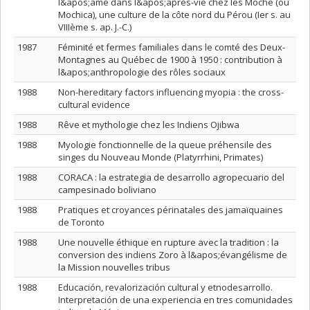
l&apos;âme dans l&apos;après-vie chez les Moche (ou
Mochica), une culture de la côte nord du Pérou (Ier s. au
VIIIème s. ap. J.-C.)
1987
Féminité et fermes familiales dans le comté des Deux-
Montagnes au Québec de 1900 à 1950 : contribution à
l&apos;anthropologie des rôles sociaux
1988
Non-hereditary factors influencing myopia : the cross-
cultural evidence
1988
Rêve et mythologie chez les Indiens Ojibwa
1988
Myologie fonctionnelle de la queue préhensile des
singes du Nouveau Monde (Platyrrhini, Primates)
1988
CORACA : la estrategia de desarrollo agropecuario del
campesinado boliviano
1988
Pratiques et croyances périnatales des jamaïquaines
de Toronto
1988
Une nouvelle éthique en rupture avec la tradition : la
conversion des indiens Zoro à l&apos;évangélisme de
la Mission nouvelles tribus
1988
Educación, revalorización cultural y etnodesarrollo.
Interpretación de una experiencia en tres comunidades