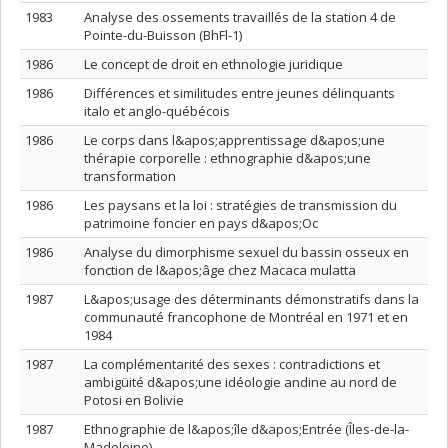
1983
Analyse des ossements travaillés de la station 4 de
Pointe-du-Buisson (BhFl-1)
1986
Le concept de droit en ethnologie juridique
1986
Différences et similitudes entre jeunes délinquants
italo et anglo-québécois
1986
Le corps dans l&apos;apprentissage d&apos;une
thérapie corporelle : ethnographie d&apos;une
transformation
1986
Les paysans et la loi : stratégies de transmission du
patrimoine foncier en pays d&apos;Oc
1986
Analyse du dimorphisme sexuel du bassin osseux en
fonction de l&apos;âge chez Macaca mulatta
1987
L&apos;usage des déterminants démonstratifs dans la
communauté francophone de Montréal en 1971 et en
1984
1987
La complémentarité des sexes : contradictions et
ambigüité d&apos;une idéologie andine au nord de
Potosi en Bolivie
1987
Ethnographie de l&apos;île d&apos;Entrée (Îles-de-la-
Madeleine)