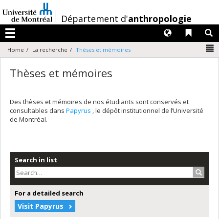
Passer
au
/
Département d'
anthropologie
contenu
Langues
Liens 
R
Menu
N
Home
La recherche
Thèses et mémoires
Thèses et mémoires
Des thèses et mémoires de nos étudiants sont conservés et
consultables dans
Papyrus
, le dépôt institutionnel de l’Université
de Montréal.
Search in list
Search
For a detailed search
Visit Papyrus