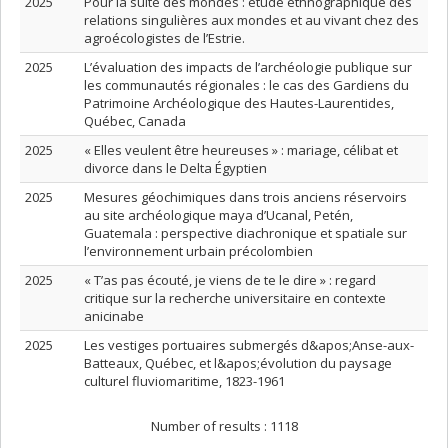
2025
Pour la suite des mondes : étude ethnographique des
relations singulières aux mondes et au vivant chez des
agroécologistes de l’Estrie.
2025
L’évaluation des impacts de l’archéologie publique sur
les communautés régionales : le cas des Gardiens du
Patrimoine Archéologique des Hautes-Laurentides,
Québec, Canada
2025
« Elles veulent être heureuses » : mariage, célibat et
divorce dans le Delta Égyptien
2025
Mesures géochimiques dans trois anciens réservoirs
au site archéologique maya d’Ucanal, Petén,
Guatemala : perspective diachronique et spatiale sur
l’environnement urbain précolombien
2025
« T’as pas écouté, je viens de te le dire » : regard
critique sur la recherche universitaire en contexte
anicinabe
2025
Les vestiges portuaires submergés d&apos;Anse-aux-
Batteaux, Québec, et l&apos;évolution du paysage
culturel fluviomaritime, 1823-1961
Number of results :
1118