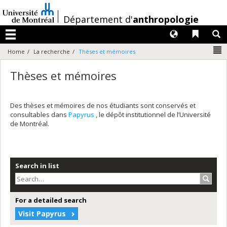
Passer
au
/
Département d'
anthropologie
contenu
Langues
Liens 
R
Menu
N
Home
La recherche
Thèses et mémoires
Thèses et mémoires
Des thèses et mémoires de nos étudiants sont conservés et
consultables dans
Papyrus
, le dépôt institutionnel de l’Université
de Montréal.
Search in list
Search
For a detailed search
Visit Papyrus