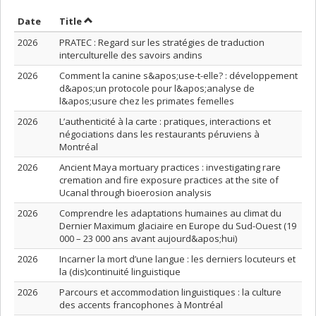
Sort by date in ascending order
Sort by title in ascending order
Date
Title
2026
PRATEC : Regard sur les stratégies de traduction
interculturelle des savoirs andins
2026
Comment la canine s&apos;use-t-elle? : développement
d&apos;un protocole pour l&apos;analyse de
l&apos;usure chez les primates femelles
2026
L’authenticité à la carte : pratiques, interactions et
négociations dans les restaurants péruviens à
Montréal
2026
Ancient Maya mortuary practices : investigating rare
cremation and fire exposure practices at the site of
Ucanal through bioerosion analysis
2026
Comprendre les adaptations humaines au climat du
Dernier Maximum glaciaire en Europe du Sud-Ouest (19
000 – 23 000 ans avant aujourd&apos;hui)
2026
Incarner la mort d’une langue : les derniers locuteurs et
la (dis)continuité linguistique
2026
Parcours et accommodation linguistiques : la culture
des accents francophones à Montréal