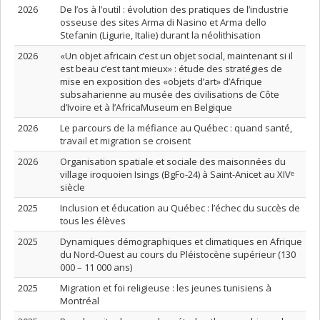
2026
De l’os à l’outil : évolution des pratiques de l’industrie
osseuse des sites Arma di Nasino et Arma dello
Stefanin (Ligurie, Italie) durant la néolithisation
2026
«Un objet africain c’est un objet social, maintenant si il
est beau c’est tant mieux» : étude des stratégies de
mise en exposition des «objets d’art» d’Afrique
subsaharienne au musée des civilisations de Côte
d’Ivoire et à l’AfricaMuseum en Belgique
2026
Le parcours de la méfiance au Québec : quand santé,
travail et migration se croisent
2026
Organisation spatiale et sociale des maisonnées du
village iroquoien Isings (BgFo-24) à Saint-Anicet au XIVᵉ
siècle
2025
Inclusion et éducation au Québec : l’échec du succès de
tous les élèves
2025
Dynamiques démographiques et climatiques en Afrique
du Nord-Ouest au cours du Pléistocène supérieur (130
000 – 11 000 ans)
2025
Migration et foi religieuse : les jeunes tunisiens à
Montréal