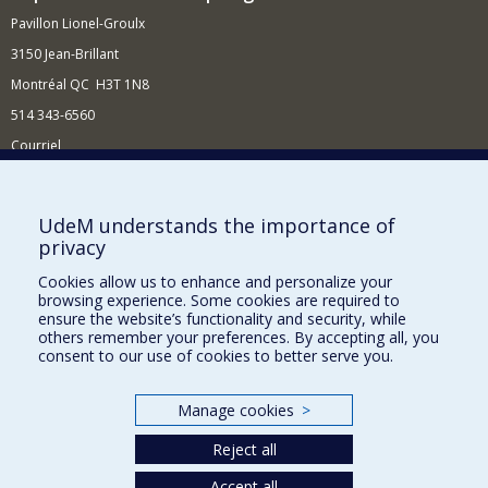
Pavillon Lionel-Groulx
3150 Jean-Brillant
Montréal QC H3T 1N8
514 343-6560
Courriel
Nouvelles et conférences
Comment soutenir le Département?
UdeM understands the importance of
privacy
BESOIN D'AIDE?
Cookies allow us to enhance and personalize your
Plan du site
browsing experience. Some cookies are required to
Signaler une erreur
ensure the website’s functionality and security, while
others remember your preferences. By accepting all, you
Accessibilité
consent to our use of cookies to better serve you.
FACULTÉ DES ARTS ET DES SCIENCES
Manage cookies
>
Nos départements et écoles
Reject all
Nos centres d'études
Nos programmes et cours
Accept all