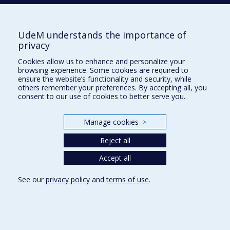
Signaler une erreur
Accessibilité
UdeM understands the importance of
FACULTÉ DES ARTS ET DES SCIENCES
privacy
Nos départements et écoles
Cookies allow us to enhance and personalize your
browsing experience. Some cookies are required to
Nos centres d'études
ensure the website’s functionality and security, while
others remember your preferences. By accepting all, you
Nos programmes et cours
consent to our use of cookies to better serve you.
Privacy
Manage cookies
>
Terms of use
Reject all
Cookie Settings
Université de
Accept all
Montréal
See our
privacy policy
and
terms of use
.