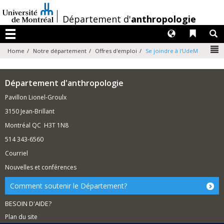
Passer
au
/
Département d'
anthropologie
contenu
Langues
Liens 
R
Menu
N
Home
Notre département
Offres d'emploi
Se joindre à l'UdeM
Département d'anthropologie
Pavillon Lionel-Groulx
3150 Jean-Brillant
Montréal QC H3T 1N8
514 343-6560
Courriel
Nouvelles et conférences
Comment soutenir le Département?
BESOIN D'AIDE?
Plan du site