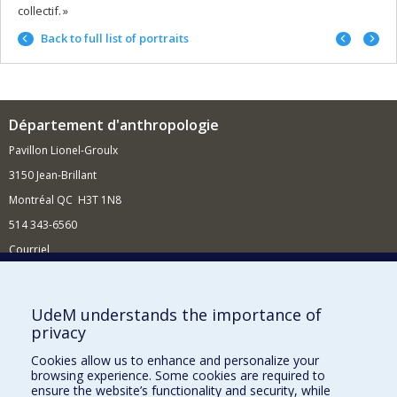
collectif. »
Previo
Next
Back to full list of portraits
portrait
portrai
Département d'anthropologie
Pavillon Lionel-Groulx
3150 Jean-Brillant
Montréal QC H3T 1N8
514 343-6560
Courriel
Nouvelles et conférences
Comment soutenir le Département?
UdeM understands the importance of
privacy
BESOIN D'AIDE?
Cookies allow us to enhance and personalize your
Plan du site
browsing experience. Some cookies are required to
Signaler une erreur
ensure the website’s functionality and security, while