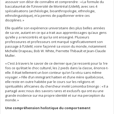
assouvir son désir de connaître et comprendre : « La formule du
baccalauréat de l’Université de Montréal (UdeM), avec ses 4
spécialisations (archéologie, bioanthropologie, ethnologie,
ethnolinguistique), m’a permis de papillonner entre ces
disciplines. »
Elle qualifie son expérience universitaire des plus belles années
de sa vie, autant en ce qui a trait aux apprentissages qu’aux gens
qu’elle y a rencontrés et qui lui ont enseigné. Plusieurs
professeures et professeurs ont marqué significativement son
passage à l’UdeM, voire façonné sa vision du monde, notamment
Michelle Drapeau, Bob W. White, Pierrette Thibault et Jean-Claude
Muller.
« C’est à travers le savoir de ce dernier que j’ai ressenti pour la 1re
fois ce qu’était le choc culturel, les 2 pieds dans la classe, énonce-t-
elle. Il était tellement un bon conteur qu’on l’a vécu sans même
voyager. » Fille d’un immigrant haïtien et d’une mère québécoise,
elle reste en outre habitée par le cours sur les religions et
spiritualités africaines du chercheur invité Lomomba Emongo : « Il a
partagé avec nous des savoirs rares et exclusifs qui ont eu une
grande incidence sur ma propre identité et sur ma perception du
monde. »
Une compréhension holistique du comportement