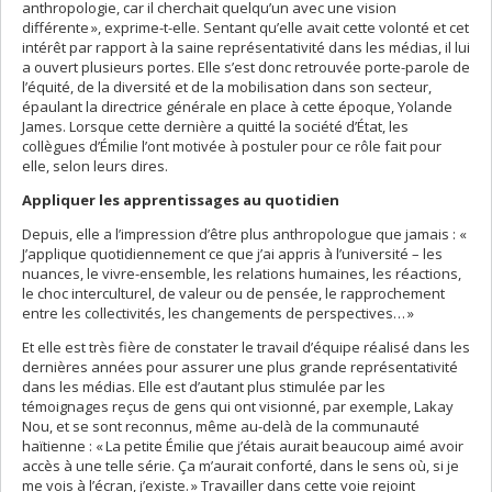
anthropologie, car il cherchait quelqu’un avec une vision
différente », exprime-t-elle. Sentant qu’elle avait cette volonté et cet
intérêt par rapport à la saine représentativité dans les médias, il lui
a ouvert plusieurs portes. Elle s’est donc retrouvée porte-parole de
l’équité, de la diversité et de la mobilisation dans son secteur,
épaulant la directrice générale en place à cette époque, Yolande
James. Lorsque cette dernière a quitté la société d’État, les
collègues d’Émilie l’ont motivée à postuler pour ce rôle fait pour
elle, selon leurs dires.
Appliquer les apprentissages au quotidien
Depuis, elle a l’impression d’être plus anthropologue que jamais : «
J’applique quotidiennement ce que j’ai appris à l’université – les
nuances, le vivre-ensemble, les relations humaines, les réactions,
le choc interculturel, de valeur ou de pensée, le rapprochement
entre les collectivités, les changements de perspectives… »
Et elle est très fière de constater le travail d’équipe réalisé dans les
dernières années pour assurer une plus grande représentativité
dans les médias. Elle est d’autant plus stimulée par les
témoignages reçus de gens qui ont visionné, par exemple, Lakay
Nou, et se sont reconnus, même au-delà de la communauté
haïtienne : « La petite Émilie que j’étais aurait beaucoup aimé avoir
accès à une telle série. Ça m’aurait conforté, dans le sens où, si je
me vois à l’écran, j’existe. » Travailler dans cette voie rejoint