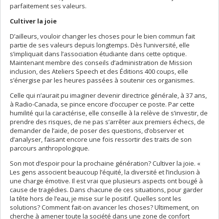
parfaitement ses valeurs.
Cultiver la joie
D’ailleurs, vouloir changer les choses pour le bien commun fait
partie de ses valeurs depuis longtemps. Dès l’université, elle
s’impliquait dans l’association étudiante dans cette optique.
Maintenant membre des conseils d’administration de Mission
inclusion, des Ateliers Speech et des Éditions 400 coups, elle
s’énergise par les heures passées à soutenir ces organismes.
Celle qui n’aurait pu imaginer devenir directrice générale, à 37 ans,
à Radio-Canada, se pince encore d’occuper ce poste. Par cette
humilité qui la caractérise, elle conseille à la relève de s’investir, de
prendre des risques, de ne pas s’arrêter aux premiers échecs, de
demander de l’aide, de poser des questions, d’observer et
d’analyser, faisant encore une fois ressortir des traits de son
parcours anthropologique.
Son mot d’espoir pour la prochaine génération? Cultiver la joie. «
Les gens associent beaucoup l’équité, la diversité et l’inclusion à
une charge émotive. Il est vrai que plusieurs aspects ont bougé à
cause de tragédies. Dans chacune de ces situations, pour garder
la tête hors de l’eau, je mise sur le positif. Quelles sont les
solutions? Comment fait-on avancer les choses? Ultimement, on
cherche à amener toute la société dans une zone de confort