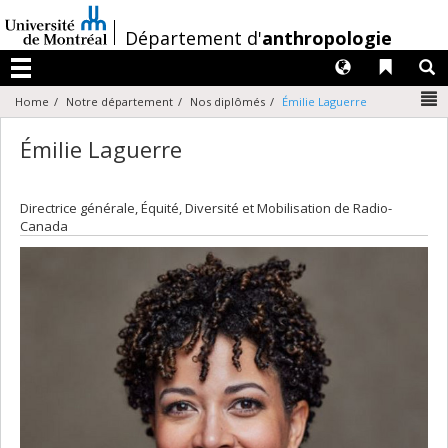
Passer
au
/
Département d'
anthropologie
contenu
Langues
Liens 
R
Menu
N
Home
Notre département
Nos diplômés
Émilie Laguerre
Émilie Laguerre
Directrice générale, Équité, Diversité et Mobilisation de Radio-
Canada