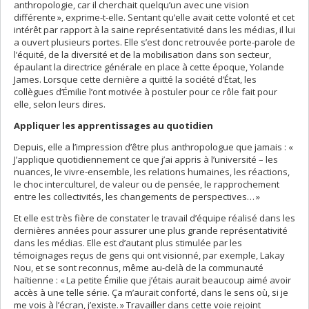
anthropologie, car il cherchait quelqu’un avec une vision
différente », exprime-t-elle. Sentant qu’elle avait cette volonté et cet
intérêt par rapport à la saine représentativité dans les médias, il lui
a ouvert plusieurs portes. Elle s’est donc retrouvée porte-parole de
l’équité, de la diversité et de la mobilisation dans son secteur,
épaulant la directrice générale en place à cette époque, Yolande
James. Lorsque cette dernière a quitté la société d’État, les
collègues d’Émilie l’ont motivée à postuler pour ce rôle fait pour
elle, selon leurs dires.
Appliquer les apprentissages au quotidien
Depuis, elle a l’impression d’être plus anthropologue que jamais : «
J’applique quotidiennement ce que j’ai appris à l’université – les
nuances, le vivre-ensemble, les relations humaines, les réactions,
le choc interculturel, de valeur ou de pensée, le rapprochement
entre les collectivités, les changements de perspectives… »
Et elle est très fière de constater le travail d’équipe réalisé dans les
dernières années pour assurer une plus grande représentativité
dans les médias. Elle est d’autant plus stimulée par les
témoignages reçus de gens qui ont visionné, par exemple, Lakay
Nou, et se sont reconnus, même au-delà de la communauté
haïtienne : « La petite Émilie que j’étais aurait beaucoup aimé avoir
accès à une telle série. Ça m’aurait conforté, dans le sens où, si je
me vois à l’écran, j’existe. » Travailler dans cette voie rejoint