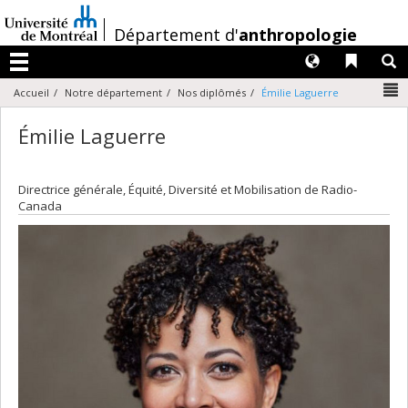
Passer
au
/
Département d'
anthropologie
contenu
Langues
Liens 
R
Menu
N
Accueil
Notre département
Nos diplômés
Émilie Laguerre
Émilie Laguerre
Directrice générale, Équité, Diversité et Mobilisation de Radio-
Canada