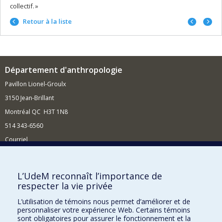
collectif. »
Portrait
Portrai
Retour à la liste
précéd
suivan
Département d'anthropologie
Pavillon Lionel-Groulx
3150 Jean-Brillant
Montréal QC H3T 1N8
514 343-6560
Courriel
Nouvelles et conférences
Comment soutenir le Département?
L’UdeM reconnaît l’importance de
respecter la vie privée
BESOIN D'AIDE?
L’utilisation de témoins nous permet d’améliorer et de
Plan du site
personnaliser votre expérience Web. Certains témoins
Signaler une erreur
sont obligatoires pour assurer le fonctionnement et la