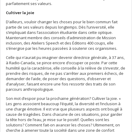
parfaitement ses valeurs.
Cultiver la joie
D’ailleurs, vouloir changer les choses pour le bien commun fait
partie de ses valeurs depuis longtemps. Dès l’université, elle
s’impliquait dans l’association étudiante dans cette optique.
Maintenant membre des conseils d’administration de Mission
inclusion, des Ateliers Speech et des Éditions 400 coups, elle
s’énergise par les heures passées à soutenir ces organismes.
Celle qui n’aurait pu imaginer devenir directrice générale, à 37 ans,
à Radio-Canada, se pince encore d’occuper ce poste. Par cette
humilité qui la caractérise, elle conseille à la relève de s’investir, de
prendre des risques, de ne pas s’arrêter aux premiers échecs, de
demander de l’aide, de poser des questions, d’observer et
d’analyser, faisant encore une fois ressortir des traits de son
parcours anthropologique.
Son mot d’espoir pour la prochaine génération? Cultiver la joie. «
Les gens associent beaucoup l’équité, la diversité et l’inclusion à
une charge émotive. Il est vrai que plusieurs aspects ont bougé à
cause de tragédies. Dans chacune de ces situations, pour garder
la tête hors de l’eau, je mise sur le positif. Quelles sont les
solutions? Comment fait-on avancer les choses? Ultimement, on
cherche à amener toute la société dans une zone de confort