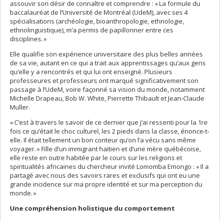
assouvir son désir de connaître et comprendre : « La formule du
baccalauréat de l’Université de Montréal (UdeM), avec ses 4
spécialisations (archéologie, bioanthropologie, ethnologie,
ethnolinguistique), m’a permis de papillonner entre ces
disciplines. »
Elle qualifie son expérience universitaire des plus belles années
de sa vie, autant en ce qui a trait aux apprentissages qu’aux gens
qu’elle y a rencontrés et qui lui ont enseigné. Plusieurs
professeures et professeurs ont marqué significativement son
passage à l’UdeM, voire façonné sa vision du monde, notamment
Michelle Drapeau, Bob W. White, Pierrette Thibault et Jean-Claude
Muller.
« C’est à travers le savoir de ce dernier que j’ai ressenti pour la 1re
fois ce qu’était le choc culturel, les 2 pieds dans la classe, énonce-t-
elle. Il était tellement un bon conteur qu’on l’a vécu sans même
voyager. » Fille d’un immigrant haïtien et d’une mère québécoise,
elle reste en outre habitée par le cours sur les religions et
spiritualités africaines du chercheur invité Lomomba Emongo : « Il a
partagé avec nous des savoirs rares et exclusifs qui ont eu une
grande incidence sur ma propre identité et sur ma perception du
monde. »
Une compréhension holistique du comportement