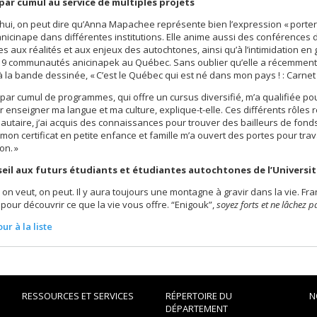
par cumul au service de multiples projets
hui, on peut dire qu’Anna Mapachee représente bien l’expression « porter
anicinape dans différentes institutions. Elle anime aussi des conférences 
es aux réalités et aux enjeux des autochtones, ainsi qu’à l’intimidation en 
 9 communautés anicinapek au Québec. Sans oublier qu’elle a récemment 
à la bande dessinée, « C’est le Québec qui est né dans mon pays ! : Carnet 
 par cumul de programmes, qui offre un cursus diversifié, m’a qualifiée pou
 enseigner ma langue et ma culture, explique-t-elle. Ces différents rôles r
taire, j’ai acquis des connaissances pour trouver des bailleurs de fond
 mon certificat en petite enfance et famille m’a ouvert des portes pour tra
on. »
eil aux futurs étudiants et étudiantes autochtones de l’Universi
on veut, on peut. Il y aura toujours une montagne à gravir dans la vie. Fr
our découvrir ce que la vie vous offre. “Enigouk”,
soyez forts et ne lâchez p
ur à la liste
RESSOURCES ET SERVICES
RÉPERTOIRE DU
N
DÉPARTEMENT