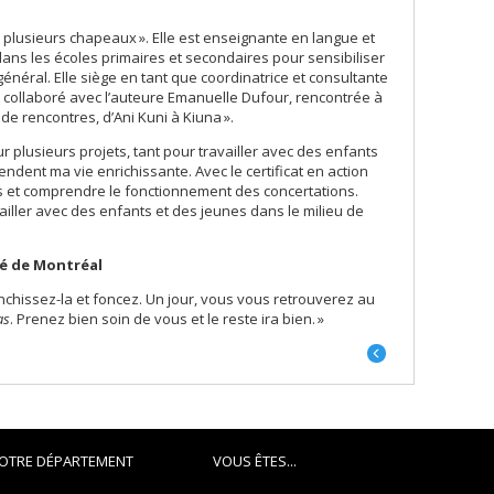
 plusieurs chapeaux ». Elle est enseignante en langue et
dans les écoles primaires et secondaires pour sensibiliser
général. Elle siège en tant que coordinatrice et consultante
collaboré avec l’auteure Emanuelle Dufour, rencontrée à
de rencontres, d’Ani Kuni à Kiuna ».
r plusieurs projets, tant pour travailler avec des enfants
endent ma vie enrichissante. Avec le certificat en action
s et comprendre le fonctionnement des concertations.
vailler avec des enfants et des jeunes dans le milieu de
té de Montréal
anchissez-la et foncez. Un jour, vous vous retrouverez au
as
. Prenez bien soin de vous et le reste ira bien. »
Portrait
précédent
OTRE DÉPARTEMENT
VOUS ÊTES...