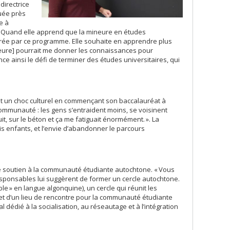
directrice
tuée près
e à
le. Quand elle apprend que la mineure en études
tirée par ce programme. Elle souhaite en apprendre plus
ineure] pourrait me donner les connaissances pour
ance ainsi le défi de terminer des études universitaires, qui
it un choc culturel en commençant son baccalauréat à
ma communauté : les gens s’entraident moins, se voisinent
uit, sur le béton et ça me fatiguait énormément. ». La
is enfants, et l’envie d’abandonner le parcours
 de soutien à la communauté étudiante autochtone. « Vous
responsables lui suggèrent de former un cercle autochtone.
le » en langue algonquine), un cercle qui réunit les
jet d’un lieu de rencontre pour la communauté étudiante
 dédié à la socialisation, au réseautage et à l’intégration