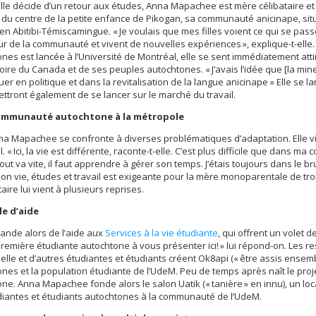
lle décide d’un retour aux études, Anna Mapachee est mère célibataire et 
 du centre de la petite enfance de Pikogan, sa communauté anicinape, si
en Abitibi-Témiscamingue. « Je voulais que mes filles voient ce qui se pass
eur de la communauté et vivent de nouvelles expériences », explique-t-el
nes est lancée à l’Université de Montréal, elle se sent immédiatement at
stoire du Canada et de ses peuples autochtones. « J’avais l’idée que [la m
uer en politique et dans la revitalisation de la langue anicinape » Elle se l
ettront également de se lancer sur le marché du travail.
communauté autochtone à la métropole
a Mapachee se confronte à diverses problématiques d’adaptation. Elle v
. « Ici, la vie est différente, raconte-t-elle. C’est plus difficile que dans 
out va vite, il faut apprendre à gérer son temps. J’étais toujours dans le br
tion vie, études et travail est exigeante pour la mère monoparentale de tro
aire lui vient à plusieurs reprises.
le d’aide
ande alors de l’aide aux
Services à la vie étudiante
, qui offrent un volet
première étudiante autochtone à vous présenter ici! » lui répond-on. Les 
 elle et d’autres étudiantes et étudiants créent Ok8api (« être assis ensemb
nes et la population étudiante de l’UdeM. Peu de temps après naît le pro
ne. Anna Mapachee fonde alors le salon Uatik (« tanière » en innu), un local
diantes et étudiants autochtones à la communauté de l’UdeM.