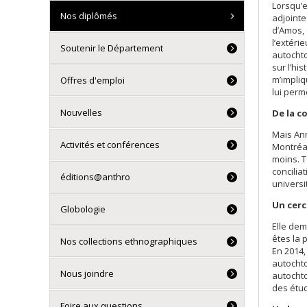
Lorsqu’e
Nos diplômés
adjointe
d’Amos, 
l’extéri
Soutenir le Département
autochto
sur l’hi
m’impliq
Offres d'emploi
lui perm
Nouvelles
De la 
Mais Ann
Activités et conférences
Montréal
moins. T
concilia
éditions@anthro
universit
Un cerc
Globologie
Elle dem
êtes la 
Nos collections ethnographiques
En 2014,
autochto
Nous joindre
autochto
des étu
Foire aux questions