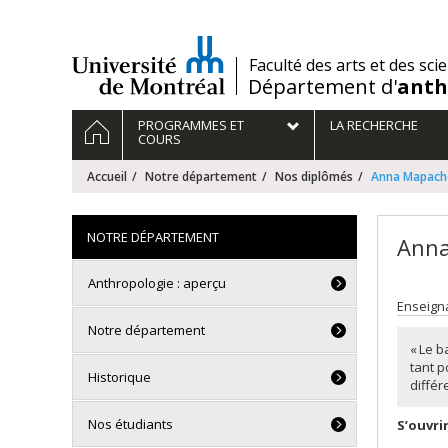
Passer
au
contenu
/
Faculté des arts et des sci
Département d'
anth
Navigation
ACCUEIL
PROGRAMMES ET
LA RECHERCHE
principale
COURS
Accueil
Notre département
Nos diplômés
Anna Mapach
NOTRE DÉPARTEMENT
Ann
Anthropologie : aperçu
Enseigna
Notre département
« Le b
tant p
Historique
différ
Nos étudiants
S’ouvri