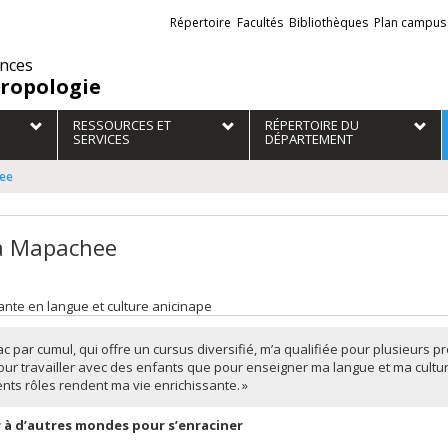
Liens
Répertoire
Facultés
Bibliothèques
Plan campus
externes
ences
ropologie
RESSOURCES ET
RÉPERTOIRE DU
SERVICES
DÉPARTEMENT
ee
a Mapachee
nte en langue et culture anicinape
ac par cumul, qui offre un cursus diversifié, m’a qualifiée pour plusieurs pr
our travailler avec des enfants que pour enseigner ma langue et ma cultu
ents rôles rendent ma vie enrichissante. »
r à d’autres mondes pour s’enraciner