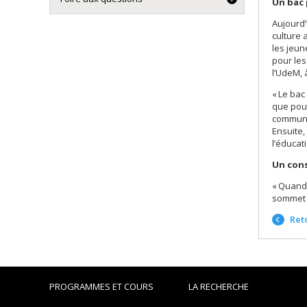
Un bac 
Aujourd’
culture 
les jeun
pour les
l’UdeM, 
« Le bac
que pour
communau
Ensuite,
l’éducati
Un cons
« Quand 
sommet p
Reto
PROGRAMMES ET COURS
LA RECHERCHE