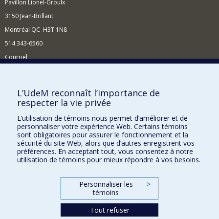
Pavillon Lionel-Groulx
3150 Jean-Brillant
Montréal QC H3T 1N8
514 343-6560
Courriel
Nouvelles et conférences
Comment soutenir le Département?
L’UdeM reconnaît l’importance de
respecter la vie privée
BESOIN D'AIDE?
L’utilisation de témoins nous permet d’améliorer et de
Plan du site
personnaliser votre expérience Web. Certains témoins
Signaler une erreur
sont obligatoires pour assurer le fonctionnement et la
sécurité du site Web, alors que d’autres enregistrent vos
Accessibilité
préférences. En acceptant tout, vous consentez à notre
utilisation de témoins pour mieux répondre à vos besoins.
FACULTÉ DES ARTS ET DES SCIENCES
Nos départements et écoles
Personnaliser les
>
témoins
Nos centres d'études
Tout refuser
Nos programmes et cours