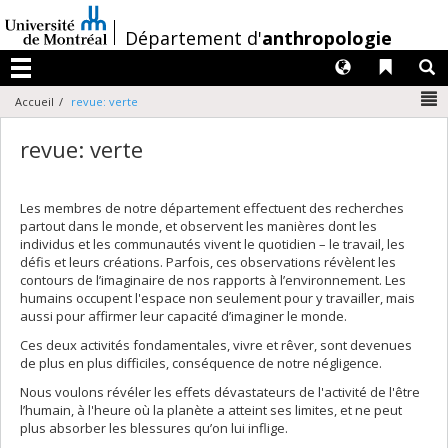
Passer
au
/
Département d'
anthropologie
contenu
Langues
Liens 
R
Menu
N
Accueil
revue: verte
revue: verte
Les membres de notre département effectuent des recherches
partout dans le monde, et observent les manières dont les
individus et les communautés vivent le quotidien – le travail, les
défis et leurs créations. Parfois, ces observations révèlent les
contours de l’imaginaire de nos rapports à l’environnement. Les
humains occupent l'espace non seulement pour y travailler, mais
aussi pour affirmer leur capacité d’imaginer le monde.
Ces deux activités fondamentales, vivre et rêver, sont devenues
de plus en plus difficiles, conséquence de notre négligence.
Nous voulons révéler les effets dévastateurs de l'activité de l'être
l’humain, à l'heure où la planète a atteint ses limites, et ne peut
plus absorber les blessures qu’on lui inflige.