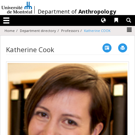
Passer
au
/
Department of
Anthropology
contenu
Langues
Liens 
R
Menu
N
Home
Department directory
Professors
Katherine COOK
Vcard
Imp
Katherine Cook