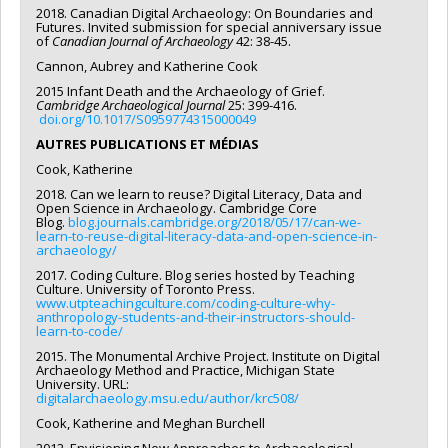
2018. Canadian Digital Archaeology: On Boundaries and
Futures. Invited submission for special anniversary issue
of
Canadian Journal of Archaeology
42: 38-45.
Cannon, Aubrey and Katherine Cook
2015 Infant Death and the Archaeology of Grief.
Cambridge Archaeological Journal
25: 399-416.
doi.org/10.1017/S0959774315000049
AUTRES PUBLICATIONS ET MÉDIAS
Cook, Katherine
2018. Can we learn to reuse? Digital Literacy, Data and
Open Science in Archaeology. Cambridge Core
Blog.
blog.journals.cambridge.org/2018/05/17/can-we-
learn-to-reuse-digital-literacy-data-and-open-science-in-
archaeology/
2017. Coding Culture. Blog series hosted by Teaching
Culture. University of Toronto Press.
www.utpteachingculture.com/coding-culture-why-
anthropology-students-and-their-instructors-should-
learn-to-code/
2015. The Monumental Archive Project. Institute on Digital
Archaeology Method and Practice, Michigan State
University. URL:
digitalarchaeology.msu.edu/author/krc508/
Cook, Katherine and Meghan Burchell
2012 Envisioning New Approaches to Archaeological