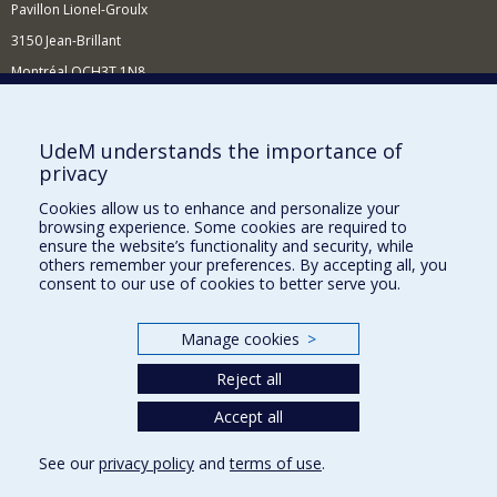
Pavillon Lionel-Groulx
3150 Jean-Brillant
Montréal QCH3T 1N8
514 343-6560
E-mail
UdeM understands the importance of
privacy
Supporting the Department
Cookies allow us to enhance and personalize your
NEED HELP?
browsing experience. Some cookies are required to
Site map
ensure the website’s functionality and security, while
others remember your preferences. By accepting all, you
Report a problem
consent to our use of cookies to better serve you.
FACULTY OF ARTS AND SCIENCE
Manage cookies
>
Our Departments and Schools
Reject all
Our Centres
Programs and Courses in our Faculty
Accept all
See our
privacy policy
and
terms of use
.
Privacy