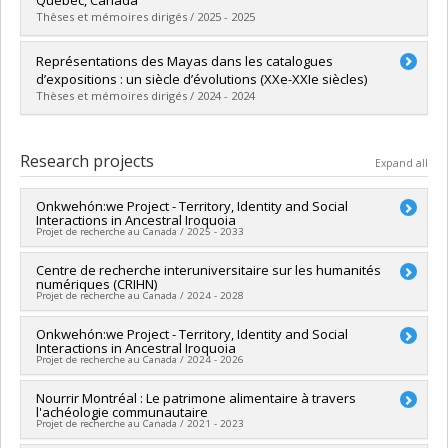
Québec, Canada
Thèses et mémoires dirigés / 2025 - 2025
Graduate :
Vendetti, Alex
Représentations des Mayas dans les catalogues
Cycle :
Master's
d’expositions : un siècle d’évolutions (XXe-XXIe siècles)
Grade :
M. Sc.
Thèses et mémoires dirigés / 2024 - 2024
Lien vers le document dans Papyrus
Graduate :
Gariépy, Murielle
Cycle :
Master's
Research projects
Expand all
Grade :
M. Sc.
Lien vers le document dans Papyrus
Onkwehón:we Project - Territory, Identity and Social
Interactions in Ancestral Iroquoia
Projet de recherche au Canada / 2025 - 2033
Lead researcher :
Centre de recherche interuniversitaire sur les humanités
Christian Gates St-Pierre
numériques (CRIHN)
Co-researchers :
Dominique Deslandres
,
Michael Sinatra
,
Projet de recherche au Canada / 2024 - 2028
Brad Loewen
,
Adrian L. Burke
,
Isabelle Ribot
,
Helen Dewar
,
Katherine Cook
,
Mathieu Arsenault
,
Allan Greer
,
Emmanuel
Lead researcher :
Onkwehón:we Project - Territory, Identity and Social
Michael Sinatra
Milot
,
Hendrik Van Gijseghem
,
Stéphane Guimont-Marceau
,
Interactions in Ancestral Iroquoia
Co-researchers :
André Gaudreault
,
Dominique Deslandres
,
Jennifer Birch
,
Karine Taché
,
Catherine Desbarats
,
Aaron
Projet de recherche au Canada / 2024 - 2026
Johanne Lamoureux
,
Esma Aïmeur
,
Lyne Da Sylva
,
Philippe
Luedtke
,
Alicia Hawkins
,
Bonnie Glencross
,
Daniel Ruck
,
Langlais
,
Bob W. White
,
Tomás Dorta
,
Christine Bernier
,
Gary Warrick
,
Guido Pezzarossi
,
Heather Pezzarossi
,
Jon
Lead researcher :
Nourrir Montréal : Le patrimone alimentaire à travers
Christian Gates St-Pierre
Joyce Boro
,
Lisa Y. Dillon
,
Dominic Forest
,
Audrey Laplante
,
l'achéologie communautaire
Parmenter
,
Karin Michelson
,
Louise Pothier
,
Marianne
Co-researchers :
Dominique Deslandres
,
Michael Sinatra
,
Sabine Mas
,
Suzanne Paquet
,
Christian Raschle
,
Marcello
Projet de recherche au Canada / 2021 - 2023
Mithun
,
Megan Lukaniec
,
Peter Timmins
,
Ronald Williamson
,
Brad Loewen
,
Adrian L. Burke
,
Isabelle Ribot
,
Helen Dewar
,
Vitali-Rosati
,
Nadine Desrochers
,
Juliette De Maeyer
,
Marta