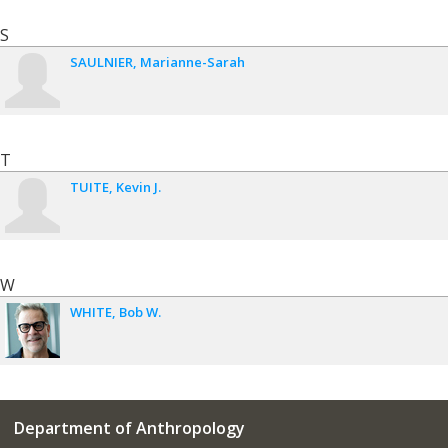
S
SAULNIER
Marianne-Sarah
T
TUITE
Kevin J.
W
WHITE
Bob W.
Department of Anthropology