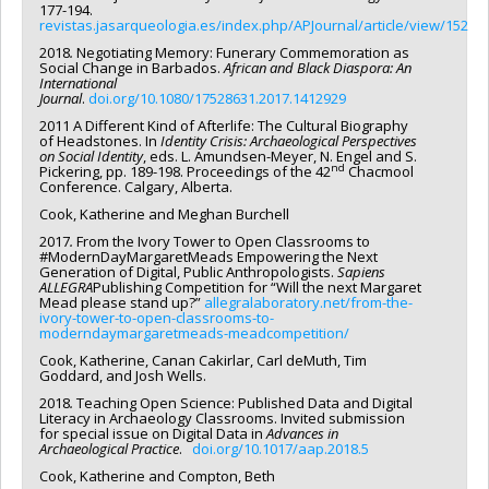
177-194.
revistas.jasarqueologia.es/index.php/APJournal/article/view/152
2018
.
Negotiating Memory: Funerary Commemoration as
Social Change in Barbados.
African and Black Diaspora: An
International
Journal
.
doi.org/10.1080/17528631.2017.1412929
2011 A Different Kind of Afterlife: The Cultural Biography
of Headstones. In
Identity Crisis: Archaeological Perspectives
on Social Identity
, eds. L. Amundsen-Meyer, N. Engel and S.
nd
Pickering, pp. 189-198. Proceedings of the 42
Chacmool
Conference. Calgary, Alberta.
Cook, Katherine and Meghan Burchell
2017
.
From the Ivory Tower to Open Classrooms to
#ModernDayMargaretMeads Empowering the Next
Generation of Digital, Public Anthropologists.
Sapiens
ALLEGRA
Publishing Competition for “Will the next Margaret
Mead please stand up?”
allegralaboratory.net/from-the-
ivory-tower-to-open-classrooms-to-
moderndaymargaretmeads-meadcompetition/
Cook, Katherine, Canan Cakirlar, Carl deMuth, Tim
Goddard, and Josh Wells.
2018
.
Teaching Open Science: Published Data and Digital
Literacy in Archaeology Classrooms. Invited submission
for special issue on Digital Data in
Advances in
Archaeological Practice
.
doi.org/10.1017/aap.2018.5
Cook, Katherine and Compton, Beth