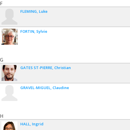
F
FLEMING
Luke
FORTIN
Sylvie
G
GATES ST-PIERRE
Christian
GRAVEL-MIGUEL
Claudine
H
HALL
Ingrid