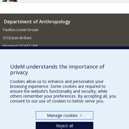
Department of Anthropology
Pavillon Lionel-Groulx
3150 Jean-Brillant
Montréal QCH3T 1N8
514 343-6560
E-mail
UdeM understands the importance of
privacy
Supporting the Department
Cookies allow us to enhance and personalize your
NEED HELP?
browsing experience. Some cookies are required to
Site map
ensure the website’s functionality and security, while
others remember your preferences. By accepting all, you
Report a problem
consent to our use of cookies to better serve you.
FACULTY OF ARTS AND SCIENCE
Manage cookies
>
Our Departments and Schools
Reject all
Our Centres