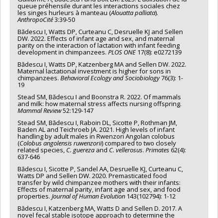
queue préhensile durant les interactions sociales chez
les singes hurleurs à manteau (
Alouatta palliata
).
AnthropoCité
3:39-50
Bădescu I, Watts DP, Curteanu C, Desruelle KJ and Sellen
DW. 2022. Effects of infant age and sex, and maternal
parity on the interaction of lactation with infant feeding
development in chimpanzees.
PLOS ONE
17(8): e0272139
Bădescu I, Watts DP, Katzenberg MA and Sellen DW. 2022.
Maternal lactational investment is higher for sons in
chimpanzees.
Behavioral Ecology and Sociobiology
76(3): 1-
19
Stead SM, Bădescu I and Boonstra R. 2022. Of mammals
and milk: how maternal stress affects nursing offspring.
Mammal Review
52:129-147
Stead SM, Bădescu I, Raboin DL, Sicotte P, Rothman JM,
Baden AL and Teichroeb JA. 2021. High levels of infant
handling by adult males in Rwenzori Angolan colobus
(
Colobus angolensis ruwenzorii
) compared to two closely
related species,
C. guereza
and
C. vellerosus
.
Primates
62(4):
637-646
Bădescu I, Sicotte P, Sandel AA, Desruelle KJ, Curteanu C,
Watts DP and Sellen DW. 2020. Premasticated food
transfer by wild chimpanzee mothers with their infants:
Effects of maternal parity, infant age and sex, and food
properties.
Journal of Human Evolution
143(102794): 1-12
Bădescu I, Katzenberg MA, Watts D and Sellen D. 2017. A
novel fecal stable isotope approach to determine the