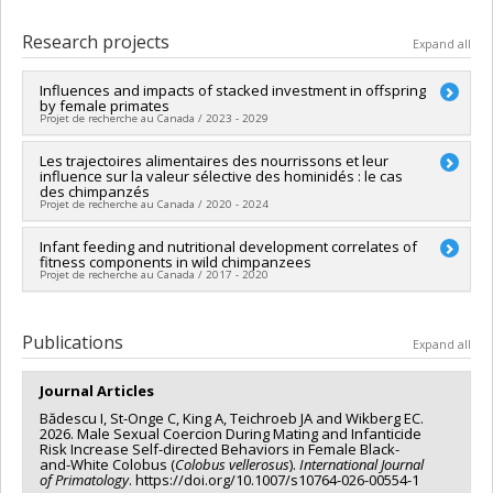
Research projects
Expand all
Influences and impacts of stacked investment in offspring
by female primates
Projet de recherche au Canada / 2023 - 2029
Lead researcher :
Les trajectoires alimentaires des nourrissons et leur
Iulia Bădescu
influence sur la valeur sélective des hominidés : le cas
Funding sources:
CRSNG/Conseil de recherches en sciences
des chimpanzés
naturelles et génie du Canada (CRSNG)
Projet de recherche au Canada / 2020 - 2024
Grant programs:
PVX20965-(RGP) Programme de subvention à
la découverte individuelle ou de groupe
Lead researcher :
Infant feeding and nutritional development correlates of
Iulia Bădescu
fitness components in wild chimpanzees
Funding sources:
FRQNT/Fonds de recherche du Québec -
Projet de recherche au Canada / 2017 - 2020
Nature et technologies (FQRNT)
Grant programs:
PVXXXXXX-(NC) Établissement de la relève
Lead researcher :
Iulia Bădescu
professorale
Funding sources:
The Leakey Foundation
Publications
Expand all
Grant programs:
Journal Articles
Bădescu I, St-Onge C, King A, Teichroeb JA and Wikberg EC.
2026. Male Sexual Coercion During Mating and Infanticide
Risk Increase Self-directed Behaviors in Female Black-
and-White Colobus (
Colobus vellerosus
).
International Journal
of Primatology
. https://doi.org/10.1007/s10764-026-00554-1