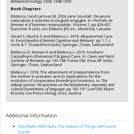
Behavioral Ecology
23(6): 1348-1359
Book Chapters
Bădescu I and Larrivaz M. 2024. Jane Goodall : De jeune
naturaliste à activiste écologiste engagée. In:
Portraits de
femmes et d'hommes remarquables
. Volume 2. pp 426-437.
Durocher R (ed.). Les Éditions JFD inc., Montréal, Canada
Stead S, Mucha S and Bădescu I. 2019. Alloparental Care.
In:
Encyclopedia of Animal Cognition and Behavior
. pp 1-7. J.
Vonk & T. Shackelford (eds), Springer, Cham, Switzerland
Bădescu D, Roman H and Bădescu I. 2019. Southern
Carpathians (Romania): Pârgavul Cave. In:
Caves and Karst
Systems of Romania
. pp 143-148. Ponta GM, Onac BP (eds).
Springer, Cham, Switzerland
Bădescu I. 2018. The attainment of independence from
the mother in primates and its implications for the
evolution of cooperative breeding in hominins. In:
The
talking species: Perspectives on the evolutionary, neuronal, and
cultural foundations of language
. pp 165-191. Luef EM, Marin
M (eds). Uni-Press Verlag, Graz, Austria
Additional Information
She Walks With Apes, The Nature of Things with David
Suzuki