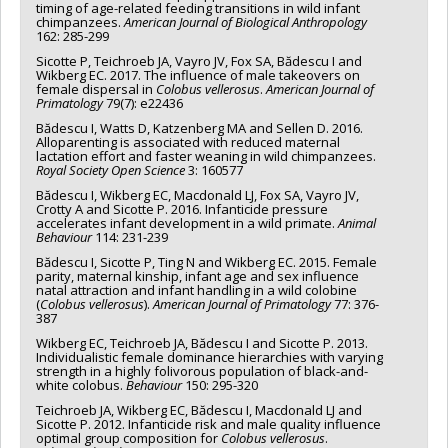
timing of age-related feeding transitions in wild infant
chimpanzees.
American Journal of Biological Anthropology
162: 285-299
Sicotte P, Teichroeb JA, Vayro JV, Fox SA, Bădescu I and
Wikberg EC. 2017. The influence of male takeovers on
female dispersal in
Colobus vellerosus
.
American Journal of
Primatology
79(7): e22436
Bădescu I, Watts D, Katzenberg MA and Sellen D. 2016.
Alloparenting is associated with reduced maternal
lactation effort and faster weaning in wild chimpanzees.
Royal Society Open Science
3: 160577
Bădescu I, Wikberg EC, Macdonald LJ, Fox SA, Vayro JV,
Crotty A and Sicotte P. 2016. Infanticide pressure
accelerates infant development in a wild primate.
Animal
Behaviour
114: 231-239
Bădescu I, Sicotte P, Ting N and Wikberg EC. 2015. Female
parity, maternal kinship, infant age and sex influence
natal attraction and infant handling in a wild colobine
(
Colobus vellerosus
).
American Journal of Primatology
77: 376-
387
Wikberg EC, Teichroeb JA, Bădescu I and Sicotte P. 2013.
Individualistic female dominance hierarchies with varying
strength in a highly folivorous population of black-and-
white colobus.
Behaviour
150: 295-320
Teichroeb JA, Wikberg EC, Bădescu I, Macdonald LJ and
Sicotte P. 2012. Infanticide risk and male quality influence
optimal group composition for
Colobus vellerosus
.