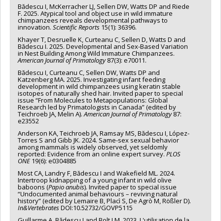
Bădescu I, McKerracher LJ, Sellen DW, Watts DP and Riede
F. 2025. Atypical tool and object use in wild immature
chimpanzees reveals developmental pathways to
innovation.
Scientific Reports
15(1): 36396.
Khayer T, Desruelle K, Curteanu C, Sellen D, Watts D and
Bădescu I. 2025. Developmental and Sex-Based Variation
in Nest Building Among Wild Immature Chimpanzees.
American Journal of Primatology
87(3): e70011.
Bădescu I, Curteanu C, Sellen DW, Watts DP and
Katzenberg MA. 2025. Investigating infant feeding
development in wild chimpanzees using keratin stable
isotopes of naturally shed hair. Invited paper to special
issue “From Molecules to Metapopulations: Global
Research led by Primatologists in Canada” (edited by
Teichroeb JA, Melin A).
American Journal of Primatology
87:
e23552
Anderson KA, Teichroeb JA, Ramsay MS, Bădescu I, López-
Torres S and Gibb JK. 2024. Same-sex sexual behavior
among mammals is widely observed, yet seldomly
reported: Evidence from an online expert survey.
PLOS
ONE
19(6): e0304885
Most CA, Landry F, Bădescu I and Wakefield ML. 2024.
Intertroop kidnapping of a young infant in wild olive
baboons (
Papio anubis
). Invited paper to special issue
“Undocumented animal behaviours – reviving natural
history” (edited by Lemaire B, Placì S, De Agrò M, Rößler D).
In&Vertebrates
DOI:10.52732/GOVP5115
Guillarme A, Bădescu I and Bolt LM. 2023. L'utilisation de la