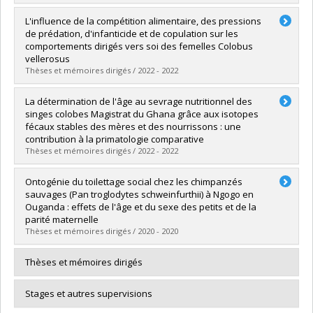
Graduate :
Curteanu, Cassandra
L'influence de la compétition alimentaire, des pressions
Cycle :
Master's
de prédation, d'infanticide et de copulation sur les
Grade :
M. Sc.
comportements dirigés vers soi des femelles Colobus
Lien vers le document dans Papyrus
vellerosus
Thèses et mémoires dirigés / 2022 - 2022
Graduate :
St-Onge, Charlotte
La détermination de l'âge au sevrage nutritionnel des
Cycle :
Master's
singes colobes Magistrat du Ghana grâce aux isotopes
Grade :
M. Sc.
fécaux stables des mères et des nourrissons : une
Lien vers le document dans Papyrus
contribution à la primatologie comparative
Thèses et mémoires dirigés / 2022 - 2022
Graduate :
Bouarab, Melila
Ontogénie du toilettage social chez les chimpanzés
Cycle :
Master's
sauvages (Pan troglodytes schweinfurthii) à Ngogo en
Grade :
M. Sc.
Ouganda : effets de l'âge et du sexe des petits et de la
Lien vers le document dans Papyrus
parité maternelle
Thèses et mémoires dirigés / 2020 - 2020
Graduate :
Desruelle, Kelly
Thèses et mémoires dirigés
Cycle :
Master's
Grade :
M. Sc.
Stages et autres supervisions
Lien vers le document dans Papyrus