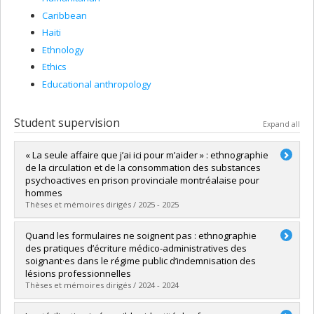
Caribbean
Haiti
Ethnology
Ethics
Educational anthropology
Student supervision
Expand all
« La seule affaire que j’ai ici pour m’aider » : ethnographie
de la circulation et de la consommation des substances
psychoactives en prison provinciale montréalaise pour
hommes
Thèses et mémoires dirigés / 2025 - 2025
Graduate :
Thommeret-Carrière, Anne-Sophie
Quand les formulaires ne soignent pas : ethnographie
Cycle :
Master's
des pratiques d’écriture médico-administratives des
Grade :
M. Sc.
soignant·es dans le régime public d’indemnisation des
Lien vers le document dans Papyrus
lésions professionnelles
Thèses et mémoires dirigés / 2024 - 2024