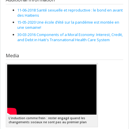
humaines du Canada
Grant programs:
PVXXXXXX-FGR – Subvention de recherche
11-06-2018 Santé sexuelle et reproductive : le bond en avant
institutionnelle
des Haïtiens
15-05-2020 Une école d’été sur la pandémie est montée en
une semaine!
30-03-2016 Components of a Moral Economy: Interest, Credit,
and Debt in Haiti's Transnational Health Care System
Media
L'induction comme frein : rester engagé quand les
changements sociaux ne sont pas au premier plan