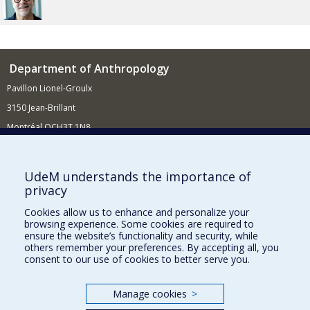
Department of Anthropology
Pavillon Lionel-Groulx
3150 Jean-Brillant
Montréal QCH3T 1N8
514 343-6560
E-mail
UdeM understands the importance of
privacy
Supporting the Department
Cookies allow us to enhance and personalize your
NEED HELP?
browsing experience. Some cookies are required to
Site map
ensure the website’s functionality and security, while
others remember your preferences. By accepting all, you
Report a problem
consent to our use of cookies to better serve you.
FACULTY OF ARTS AND SCIENCE
Manage cookies
>
Our Departments and Schools