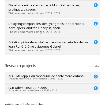
Graduate :
Ville, Cassandre
Pluralisme médical et cancer à Montréal : espaces,
Cycle :
Master's
pratiques, discours.
Grade :
M. Sc.
Thèses et mémoires dirigés / 2018 - 2018
Lien vers le document dans Papyrus
Graduate :
Gottin, Thomas
Designing companions, designing tools : social robots,
Cycle :
Doctoral
developers, and the elderly in Japan
Grade :
Ph. D.
Thèses et mémoires dirigés / 2018 - 2018
Lien vers le document dans Papyrus
Graduate :
Lambert, Ninon
Création picturale en Haïti et créolisation : études de cas :
Cycle :
Master's
Jean-René Jérôme et Jacques Gabriel
Grade :
M. Sc.
Thèses et mémoires dirigés / 2017 - 2017
Lien vers le document dans Papyrus
Graduate :
Romain, Pascale
Cycle :
Master's
Research projects
Expand all
Grade :
M.A.
Lien vers le document dans Papyrus
ACOSME (Appui au continuum de santé mère-enfant)
Projet de recherche à l’international / 2016 - 2022
Lead researcher :
FGR-UdeM-CRSH 2014-2015
Pierre Minn
Projet de recherche au Canada / 2015 - 2016
Funding sources:
Affaires mondiales Canada
Grant programs:
Lead researcher :
Pierre Minn
Historical period:
Modern Times
Funding sources:
CRSH/Conseil de recherches en sciences
Additional Information