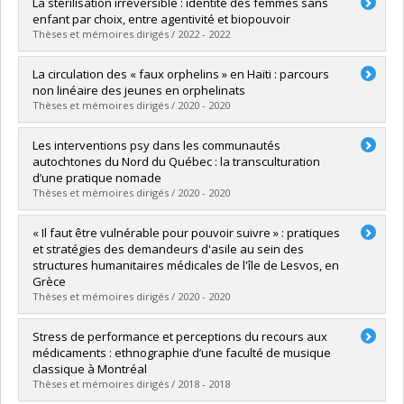
Graduate :
Jaumier, Eloïse
La stérilisation irréversible : identité des femmes sans
Cycle :
Master's
enfant par choix, entre agentivité et biopouvoir
Grade :
M. Sc.
Thèses et mémoires dirigés / 2022 - 2022
Lien vers le document dans Papyrus
Graduate :
Gignac, Anne-Sophie
La circulation des « faux orphelins » en Haïti : parcours
Cycle :
Master's
non linéaire des jeunes en orphelinats
Grade :
M. Sc.
Thèses et mémoires dirigés / 2020 - 2020
Lien vers le document dans Papyrus
Graduate :
Alix-Surprenant, Manuelle
Les interventions psy dans les communautés
Cycle :
Master's
autochtones du Nord du Québec : la transculturation
Grade :
M.A.
d’une pratique nomade
Lien vers le document dans Papyrus
Thèses et mémoires dirigés / 2020 - 2020
Graduate :
Blanchet, Edgar
« Il faut être vulnérable pour pouvoir suivre » : pratiques
Cycle :
Master's
et stratégies des demandeurs d'asile au sein des
Grade :
M. Sc.
structures humanitaires médicales de l'île de Lesvos, en
Lien vers le document dans Papyrus
Grèce
Thèses et mémoires dirigés / 2020 - 2020
Graduate :
Lallier-Roussin, Laurence
Stress de performance et perceptions du recours aux
Cycle :
Master's
médicaments : ethnographie d’une faculté de musique
Grade :
M. Sc.
classique à Montréal
Lien vers le document dans Papyrus
Thèses et mémoires dirigés / 2018 - 2018