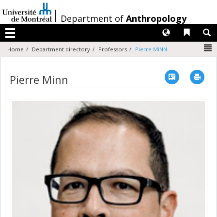
Passer
au
/
Department of
Anthropology
contenu
Langues
Liens 
R
Menu
N
Home
Department directory
Professors
Pierre MINN
Vcard
Imp
Pierre Minn