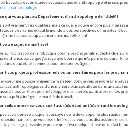
t mon baccalauréat en études est-asiatiques et anthropologie et je suis pr
rise en anthropologie
.
ce qui vous plait au Département d’anthropologie de l’UdeM?
s sont vraiment très qualifiés, mais ce que je trouve encore plus intéress
d’études très variés et tout le monde a des perspectives différentes. C’est
. Ça me fait beaucoup avancer dans ma réflexion!
t votre sujet de maîtrise?
ille sur l’utilisation de la robotique pour la psychogériatrie, c’est-à-dire s
 de chance, parce que j'ai reçu une bourse qui m'a permis de partir 6 
et dans deux établissements pour personnes âgées.
ont vos projets professionnels ou universitaires pour les prochai
rviseur me pousse vraiment à m’arrêter, donc je vais prendre une pause.
sances anthropologiques d’une manière plus spécifique dans une
start-u
sse à nous arrêter : pour développer des intérêts particuliers et des proj
 sera prêt à intégrer le marché du travail.
onseils donneriez-vous aux futur(e)s étudiant(e)s en anthropolog
ez votre pensée critique, et essayez de la développer le plus rapidement 
 questionnant ce que vous lisez. Intéressez-vous aux discussions entre les
ns la plus large possible. Je pense que c’est quelque chose qu’on fait b