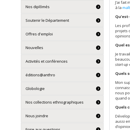
J’ai fai
Nos diplômés
à la
maît
Qu’est-
Soutenir le Département
Les prof
projets 
Offres d'emploi
opinions
Quel es
Nouvelles
Je trava
beaucoup
Activités et conférences
start-up
Quels s
éditions@anthro
Mon supe
connais
Globologie
nous pou
quand on
Nos collections ethnographiques
Quels c
Nous joindre
Développ
aussi en
d’opinio
Foire aux questions