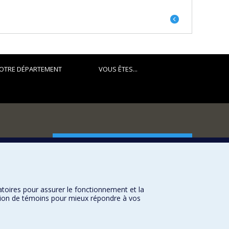
Portrait
précédent
OTRE DÉPARTEMENT
VOUS ÊTES...
FACULTÉ DES ARTS ET DES SCIENCES
Nos départements et écoles
Nos centres d'études
atoires pour assurer le fonctionnement et la
Nos programmes et cours
sation de témoins pour mieux répondre à vos