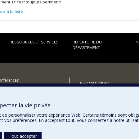
ment. Et c’est toujours pertinent!
ur à la liste
RESSOURCES ET SERVICES
RÉPERTOIRE DU
N
DÉPARTEMENT
conférences
BESOIN D'AIDE?
utenir le Département?
Plan du site
Signaler une erreur
ecter la vie privée
Accessibilité
t de personnaliser votre expérience Web. Certains témoins sont oblig
ent vos préférences. En acceptant tout, vous consentez à notre utili
Tout accepter