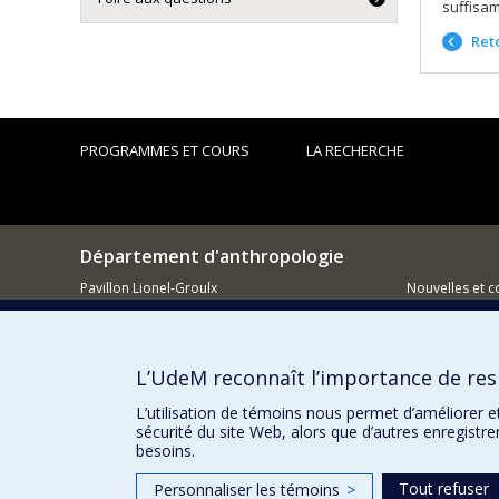
suffisam
Reto
PROGRAMMES ET COURS
LA RECHERCHE
Département d'anthropologie
Pavillon Lionel-Groulx
Nouvelles et 
3150 Jean-Brillant
Comment so
Montréal QC H3T 1N8
L’UdeM reconnaît l’importance de resp
514 343-6560
L’utilisation de témoins nous permet d’améliorer e
Courriel
sécurité du site Web, alors que d’autres enregistr
besoins.
Tout refuser
Personnaliser les témoins
>