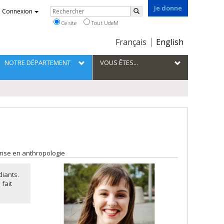
Je donne
Rechercher
Connexion
Rechercher
Ce site
Tout UdeM
Choix
Français
English
de
la
NOTRE DÉPARTEMENT
VOUS ÊTES...
langue
trise en anthropologie
diants.
fait