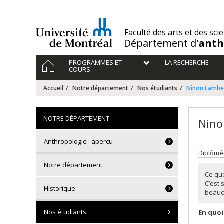
Passer
au
contenu
/
Faculté des arts et des sci
Département d'
anth
Navigation
ACCUEIL
PROGRAMMES ET
LA RECHERCHE
principale
COURS
Accueil
Notre département
Nos étudiants
Ninon Lambe
NOTRE DÉPARTEMENT
Nino
Anthropologie : aperçu
Diplômée
Notre département
Ce que
C’est 
Historique
beauc
Nos étudiants
En quoi