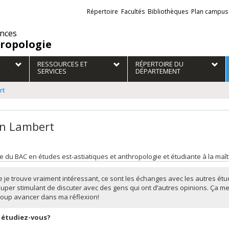
Liens
Répertoire
Facultés
Bibliothèques
Plan campus
externes
ences
ropologie
RESSOURCES ET
RÉPERTOIRE DU
SERVICES
DÉPARTEMENT
rt
n Lambert
 du BAC en études est-astiatiques et anthropologie et étudiante à la maî
 je trouve vraiment intéressant, ce sont les échanges avec les autres étu
super stimulant de discuter avec des gens qui ont d’autres opinions. Ça me 
oup avancer dans ma réflexion!
 étudiez-vous?