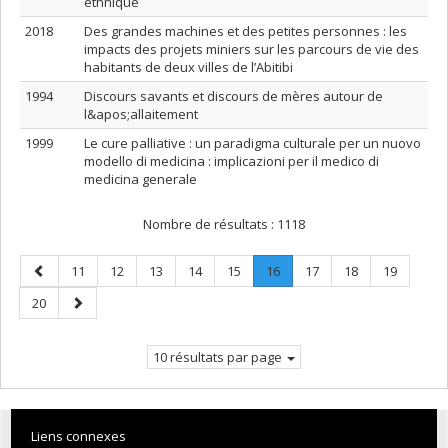
ethnique
2018
Des grandes machines et des petites personnes : les
impacts des projets miniers sur les parcours de vie des
habitants de deux villes de l’Abitibi
1994
Discours savants et discours de mères autour de
l&apos;allaitement
1999
Le cure palliative : un paradigma culturale per un nuovo
modello di medicina : implicazioni per il medico di
medicina generale
Nombre de résultats :
1118
Page
Page
Page
Page
Page
Page
Page
.
Page
Page
Page
11
12
13
14
15
16
17
18
19
précédente
Page
Page
Page
20
courante.
suivante
10 résultats par page
Liens connexes