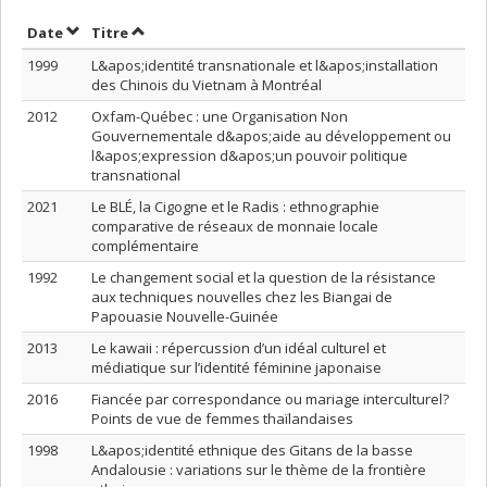
Trier par date en ordre croissant
Trier par titre en ordre croissant
Date
Titre
1999
L&apos;identité transnationale et l&apos;installation
des Chinois du Vietnam à Montréal
2012
Oxfam-Québec : une Organisation Non
Gouvernementale d&apos;aide au développement ou
l&apos;expression d&apos;un pouvoir politique
transnational
2021
Le BLÉ, la Cigogne et le Radis : ethnographie
comparative de réseaux de monnaie locale
complémentaire
1992
Le changement social et la question de la résistance
aux techniques nouvelles chez les Biangai de
Papouasie Nouvelle-Guinée
2013
Le kawaii : répercussion d’un idéal culturel et
médiatique sur l’identité féminine japonaise
2016
Fiancée par correspondance ou mariage interculturel?
Points de vue de femmes thaïlandaises
1998
L&apos;identité ethnique des Gitans de la basse
Andalousie : variations sur le thème de la frontière