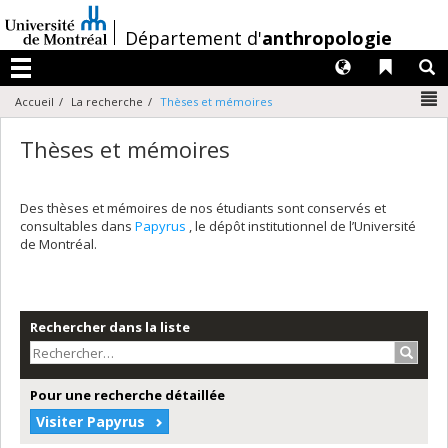
Passer
au
/
Département d'
anthropologie
contenu
Langues
Liens 
R
Menu
N
Accueil
La recherche
Thèses et mémoires
Thèses et mémoires
Des thèses et mémoires de nos étudiants sont conservés et
consultables dans
Papyrus
, le dépôt institutionnel de l’Université
de Montréal.
Rechercher dans la liste
Recher
Pour une recherche détaillée
Visiter Papyrus