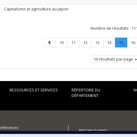
Capitalisme et agriculture au Japon
Nombre de résultats :
11
Page
Page
Page
Page
Page
Page
Page
.
Pa
10
11
12
13
14
15
16
précédente
Page
courant
10 résultats par page
RESSOURCES ET SERVICES
RÉPERTOIRE DU
N
DÉPARTEMENT
conférences
BESOIN D'AIDE?