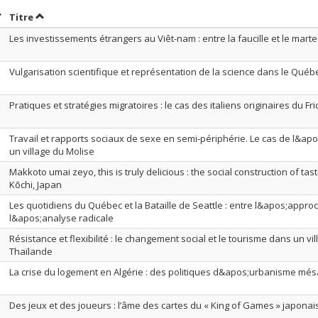
rier par date en ordre croissant
Trier par titre en ordre croissant
Titre
Les investissements étrangers au Viêt-nam : entre la faucille et le mart
Vulgarisation scientifique et représentation de la science dans le Qué
Pratiques et stratégies migratoires : le cas des italiens originaires du Fri
Travail et rapports sociaux de sexe en semi-périphérie. Le cas de l&apos;
un village du Molise
Makkoto umai zeyo, this is truly delicious : the social construction of tast
Kōchi, Japan
Les quotidiens du Québec et la Bataille de Seattle : entre l&apos;appro
l&apos;analyse radicale
Résistance et flexibilité : le changement social et le tourisme dans un v
Thaïlande
La crise du logement en Algérie : des politiques d&apos;urbanisme mé
Des jeux et des joueurs : l’âme des cartes du « King of Games » japonai