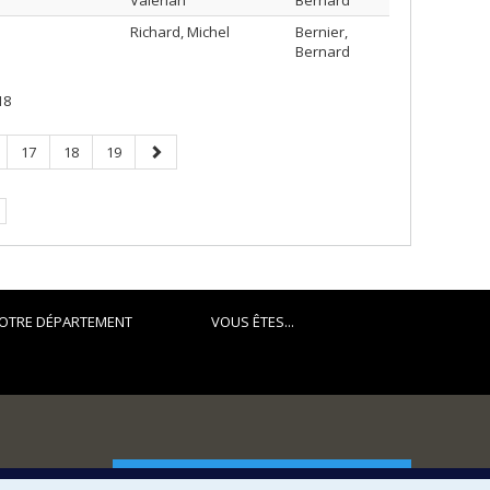
Valérian
Bernard
Richard, Michel
Bernier,
Bernard
18
ge
Page
Page
Page
Page
17
18
19
suivante
e.
OTRE DÉPARTEMENT
VOUS ÊTES...
FACULTÉ DES ARTS ET DES SCIENCES