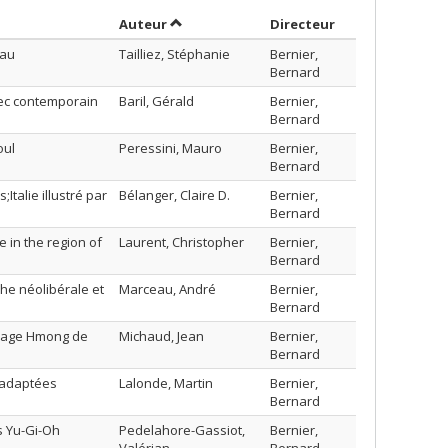
Trier par auteur en ordre croissant
par contributeu
Auteur
Directeur
eau
Tailliez, Stéphanie
Bernier,
Bernard
bec contemporain
Baril, Gérald
Bernier,
Bernard
oul
Peressini, Mauro
Bernier,
Bernard
Italie illustré par
Bélanger, Claire D.
Bernier,
Bernard
e in the region of
Laurent, Christopher
Bernier,
Bernard
che néolibérale et
Marceau, André
Bernier,
Bernard
illage Hmong de
Michaud, Jean
Bernier,
Bernard
sadaptées
Lalonde, Martin
Bernier,
Bernard
s Yu-Gi-Oh
Pedelahore-Gassiot,
Bernier,