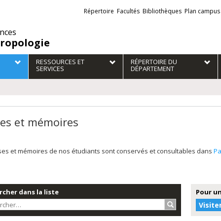
Liens
Répertoire
Facultés
Bibliothèques
Plan campus
externes
ences
ropologie
RESSOURCES ET
RÉPERTOIRE DU
SERVICES
DÉPARTEMENT
es et mémoires
ses et mémoires de nos étudiants sont conservés et consultables dans
P
cher dans la liste
Pour un
Rechercher…
Visite