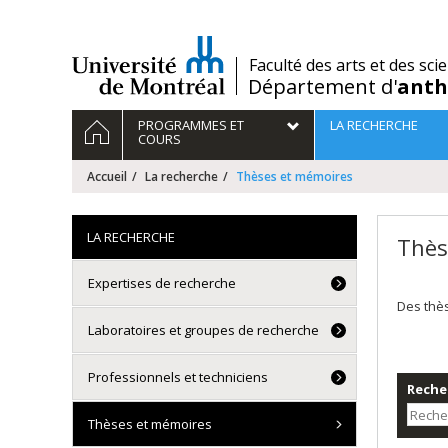
Passer
au
contenu
/
Faculté des arts et des sci
Département d'
anth
Navigation
ACCUEIL
PROGRAMMES ET
LA RECHERCHE
principale
COURS
Accueil
La recherche
Thèses et mémoires
LA RECHERCHE
Thès
Expertises de recherche
Des thè
Laboratoires et groupes de recherche
Professionnels et techniciens
Recher
Thèses et mémoires