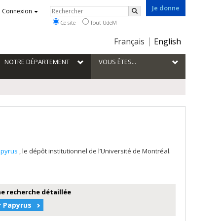
Je donne
Rechercher
Connexion
Rechercher
Ce site
Tout UdeM
Choix
Français
English
de
la
NOTRE DÉPARTEMENT
VOUS ÊTES...
langue
apyrus
, le dépôt institutionnel de l’Université de Montréal.
e recherche détaillée
r Papyrus