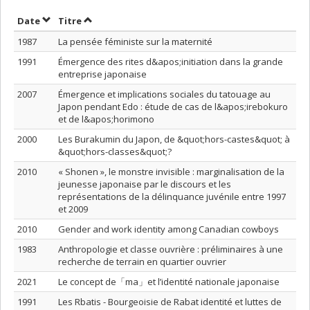
Trier par date en ordre croissant
Trier par titre en ordre croissant
Date
Titre
1987
La pensée féministe sur la maternité
1991
Émergence des rites d&apos;initiation dans la grande
entreprise japonaise
2007
Émergence et implications sociales du tatouage au
Japon pendant Edo : étude de cas de l&apos;irebokuro
et de l&apos;horimono
2000
Les Burakumin du Japon, de &quot;hors-castes&quot; à
&quot;hors-classes&quot;?
2010
« Shonen », le monstre invisible : marginalisation de la
jeunesse japonaise par le discours et les
représentations de la délinquance juvénile entre 1997
et 2009
2010
Gender and work identity among Canadian cowboys
1983
Anthropologie et classe ouvrière : préliminaires à une
recherche de terrain en quartier ouvrier
2021
Le concept de「ma」et l’identité nationale japonaise
1991
Les Rbatis - Bourgeoisie de Rabat identité et luttes de