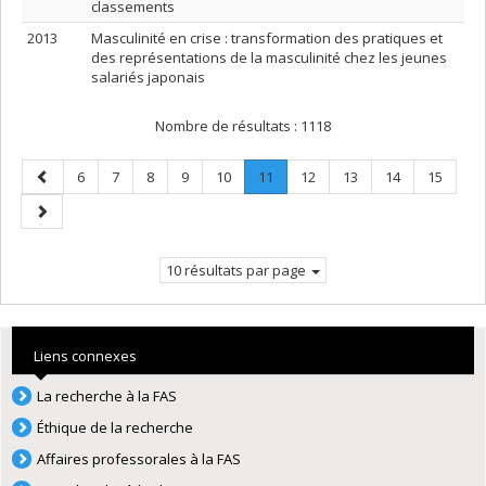
classements
2013
Masculinité en crise : transformation des pratiques et
des représentations de la masculinité chez les jeunes
salariés japonais
Nombre de résultats :
1118
Page
Page
Page
Page
Page
Page
Page
.
Page
Page
Page
Page
6
7
8
9
10
11
12
13
14
15
précédente
Page
Page
courante.
suivante
10 résultats par page
Liens connexes
La recherche à la FAS
Éthique de la recherche
Affaires professorales à la FAS