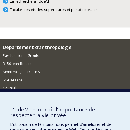
La recherche à l'UdeM
Faculté des études supérieures et postdoctorales
Département d'anthropologie
Pavillon Lionel-Groulx
3150 Jean-Brillant
Montréal QC H3T 1N8
514 343-6560
Courriel
Nouvelles et conférences
Comment soutenir le Département?
L’UdeM reconnaît l’importance de
respecter la vie privée
BESOIN D'AIDE?
L’utilisation de témoins nous permet d’améliorer et de
Plan du site
personnaliser votre expérience Web. Certains témoins