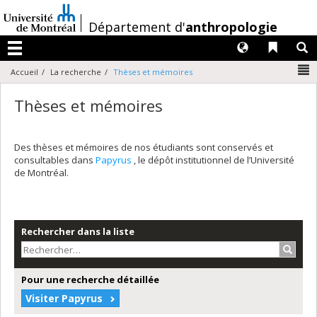
Passer
au
/
Département d'
anthropologie
contenu
Langues
Liens 
R
Menu
N
Accueil
La recherche
Thèses et mémoires
Thèses et mémoires
Des thèses et mémoires de nos étudiants sont conservés et
consultables dans
Papyrus
, le dépôt institutionnel de l’Université
de Montréal.
Rechercher dans la liste
Recher
Pour une recherche détaillée
Visiter Papyrus