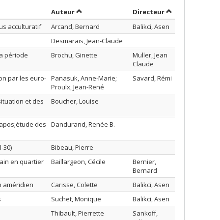
Trier par auteur en ordre décroissant
par contributeu
Auteur
Directeur
s acculturatif
Arcand, Bernard
Balikci, Asen
Desmarais, Jean-Claude
a période
Brochu, Ginette
Muller, Jean
Claude
on par les euro-
Panasuk, Anne-Marie;
Savard, Rémi
Proulx, Jean-René
ituation et des
Boucher, Louise
l&apos;étude des
Dandurand, Renée B.
-30)
Bibeau, Pierre
ain en quartier
Baillargeon, Cécile
Bernier,
Bernard
n améridien
Carisse, Colette
Balikci, Asen
s
Suchet, Monique
Balikci, Asen
Thibault, Pierrette
Sankoff,