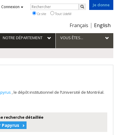
Je donne
Rechercher
Connexion
Rechercher
Ce site
Tout UdeM
Choix
Français
English
de
la
NOTRE DÉPARTEMENT
VOUS ÊTES...
langue
apyrus
, le dépôt institutionnel de l’Université de Montréal.
e recherche détaillée
r Papyrus