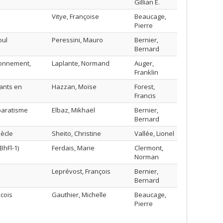
Gillian E.
Vitye, Françoise
Beaucage,
Pierre
oul
Peressini, Mauro
Bernier,
Bernard
ronnement,
Laplante, Normand
Auger,
Franklin
ants en
Hazzan, Moïse
Forest,
Francis
éparatisme
Elbaz, Mikhaël
Bernier,
Bernard
iècle
Sheito, Christine
Vallée, Lionel
BhFl-1)
Ferdais, Marie
Clermont,
Norman
Leprévost, François
Bernier,
Bernard
écois
Gauthier, Michelle
Beaucage,
Pierre