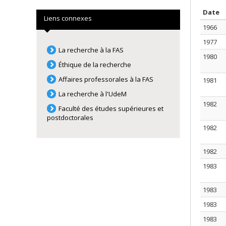
T
Date
Liens connexes
1966
1977
La recherche à la FAS
1980
Éthique de la recherche
Affaires professorales à la FAS
1981
La recherche à l'UdeM
1982
Faculté des études supérieures et
postdoctorales
1982
1982
1983
1983
1983
1983