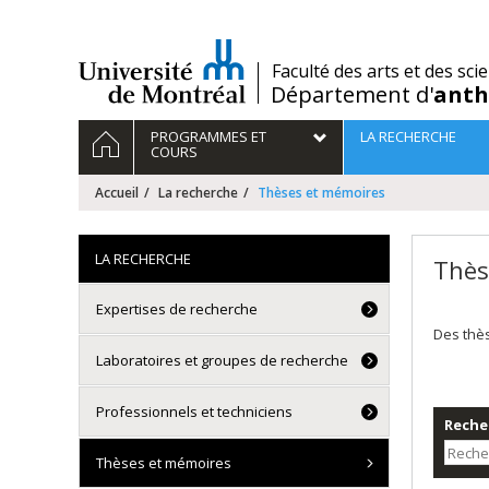
Passer
au
contenu
/
Faculté des arts et des sci
Département d'
anth
Navigation
ACCUEIL
PROGRAMMES ET
LA RECHERCHE
principale
COURS
Accueil
La recherche
Thèses et mémoires
LA RECHERCHE
Thès
Expertises de recherche
Des thè
Laboratoires et groupes de recherche
Professionnels et techniciens
Recher
Thèses et mémoires