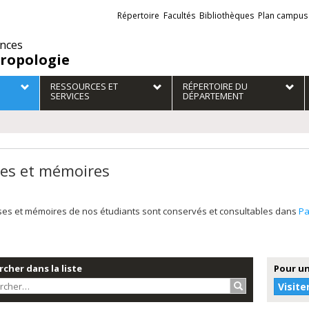
Liens
Répertoire
Facultés
Bibliothèques
Plan campus
externes
ences
ropologie
RESSOURCES ET
RÉPERTOIRE DU
SERVICES
DÉPARTEMENT
es et mémoires
ses et mémoires de nos étudiants sont conservés et consultables dans
P
cher dans la liste
Pour un
Rechercher…
Visite