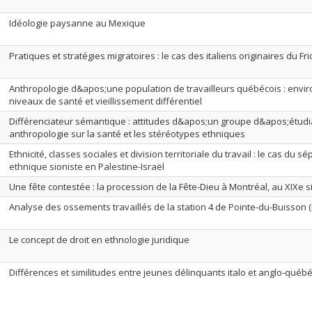
Idéologie paysanne au Mexique
Pratiques et stratégies migratoires : le cas des italiens originaires du Fri
Anthropologie d&apos;une population de travailleurs québécois : envi
niveaux de santé et vieillissement différentiel
Différenciateur sémantique : attitudes d&apos;un groupe d&apos;étudi
anthropologie sur la santé et les stéréotypes ethniques
Ethnicité, classes sociales et division territoriale du travail : le cas du s
ethnique sioniste en Palestine-Israël
Une fête contestée : la procession de la Fête-Dieu à Montréal, au XIXe s
Analyse des ossements travaillés de la station 4 de Pointe-du-Buisson (
Le concept de droit en ethnologie juridique
Différences et similitudes entre jeunes délinquants italo et anglo-québ