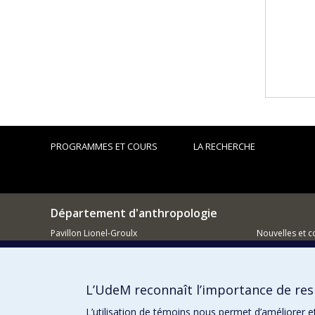
PROGRAMMES ET COURS
LA RECHERCHE
Département d'anthropologie
Pavillon Lionel-Groulx
Nouvelles et 
3150 Jean-Brillant
Comment so
Montréal QC H3T 1N8
L’UdeM reconnaît l’importance de resp
514 343-6560
L’utilisation de témoins nous permet d’améliorer e
Courriel