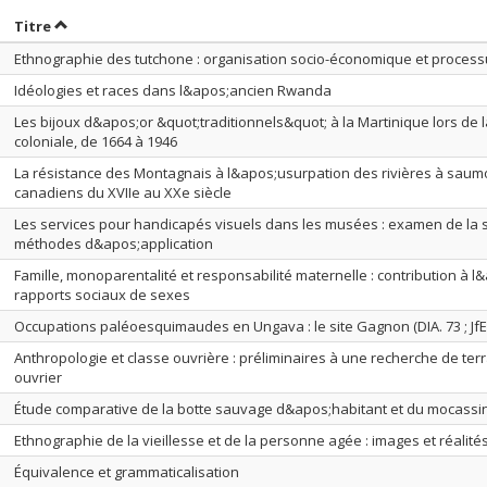
rier par date en ordre décroissant
Trier par titre en ordre décroissant
Titre
Ethnographie des tutchone : organisation socio-économique et processu
Idéologies et races dans l&apos;ancien Rwanda
Les bijoux d&apos;or &quot;traditionnels&quot; à la Martinique lors de l
coloniale, de 1664 à 1946
La résistance des Montagnais à l&apos;usurpation des rivières à saum
canadiens du XVIIe au XXe siècle
Les services pour handicapés visuels dans les musées : examen de la s
méthodes d&apos;application
Famille, monoparentalité et responsabilité maternelle : contribution à 
rapports sociaux de sexes
Occupations paléoesquimaudes en Ungava : le site Gagnon (DIA. 73 ; JfEl
Anthropologie et classe ouvrière : préliminaires à une recherche de terr
ouvrier
Étude comparative de la botte sauvage d&apos;habitant et du mocassi
Ethnographie de la vieillesse et de la personne agée : images et réalité
Équivalence et grammaticalisation