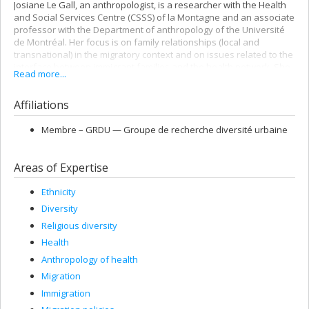
Josiane Le Gall, an anthropologist, is a researcher with the Health
and Social Services Centre (CSSS) of la Montagne and an associate
professor with the Department of anthropology of the Université
de Montréal. Her focus is on family relationships (local and
transnational) in the migratory context and on issues related to the
interface between immigrant families and the health network. She
Read more...
is also conducting studies on religious diversity and on Muslim
populations in Quebec. She is a member of the Groupe de
Affiliations
recherche diversité urbaine of the Université de Montréal (GRDU),
of the METISS team (Migration et ethnicité dans les interventions
de santé et de service sociaux), and of the Centre d’études
Membre –
GRDU — Groupe de recherche diversité urbaine
ethniques des universités montréalaises (CEETUM)
Areas of Expertise
Ethnicity
Diversity
Religious diversity
Health
Anthropology of health
Migration
Immigration