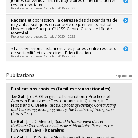
Co-researchers :
Jeunes convertis à l'islam : trajectoires d'identification et
Josianne Le Gall
,
Edward Ou Jin Lee
Grant programs:
PVXXXXXX-Subvention Savoir
réseaux sociaux
Funding sources:
CRSH/Conseil de recherches en sciences
Projet de recherche au Canada / 2016 - 2023
humaines du Canada
Grant programs:
PV153480-Subventions de développement
Lead researcher :
Racisme et oppression : la détresse des descendants de
Deirdre Meintel
,
Géraldine Mossière
Savoir
migrants asiatiques en contexte de pandémie. Institut
Co-researchers :
Josianne Le Gall
Universitaire Sherpa- CIUSSS-Centre-Ouest-de-l'île-de-
Funding sources:
CRSH/Conseil de recherches en sciences
Montréal
humaines du Canada
Projet de recherche au Canada / 2020 - 2022
Grant programs:
PVXXXXXX-Subvention Savoir
Lead researcher :
« La conversion à l’islam chez les jeunes : entre réseaux
Sophie Hamisultane
de sociabilité et trajectoires d’identification
Co-researchers :
Josianne Le Gall
,
Edward Ou Jin Lee
Projet de recherche au Canada / 2016 - 2022
Funding sources:
FRQSC/Fonds de recherche du Québec -
Société et culture (FQRSC)
Lead researcher :
Géraldine Mossière
Grant programs:
Co-researchers :
Deirdre Meintel
,
Josianne Le Gall
Publications
Expand all
Funding sources:
CRSH/Conseil de recherches en sciences
humaines du Canada
Publications choisies (familles transnationales)
Grant programs:
PVXXXXXX-Subvention Savoir
Le Gall
, J. et A. Gherghel, « Transnational Practices of
Azorean Portuguese Descendants », in Quebec, in F.
Nibbs and C. Brettell (eds.),
Spaces of Identity: Constructing
and Contesting Belonging among the Children of Immigrants
,
(à paraître).
Le Gall
, J. et D. Meintel,
Quand la famille vient d'ici et
d'ailleurs: Transmission culturelle et identitaire
. Presses de
l’Université Laval (à paraître)
Le Gall
, J. et S. Fortin, « Pluralisme religieux et institutions