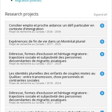
Migration policies
Research projects
Expand all
Concilier emploi et proche aidance: un défi particulier en
contexte d'immigration
Projet de recherche au Canada / 2026 - 2030
Lead researcher :
Expériences de fin de vie dans un Montréal pluriel
Marianne Kempeneers
Projet de recherche au Canada / 2017 - 2025
Co-researchers :
Josianne Le Gall
,
Isabelle Van Pevenage
,
Joanie Maclure
Lead researcher :
Détresse, formes d’exclusion et héritage migratoire :
Sylvie Fortin
Funding sources:
CRSH/Conseil de recherches en sciences
trajectoire sociale et subjectivité des personnes
Co-researchers :
Jean Ignace Olazabal
,
Géraldine Mossière
,
humaines du Canada
descendantes de migrants asiatiques
Josianne Le Gall
,
Lilyane Rachedi
Grant programs:
PVX99097-Subvention de développement de
Projet de recherche au Canada / 2021 - 2024
Funding sources:
CRSH/Conseil de recherches en sciences
partenariat
humaines du Canada
Lead researcher :
Les identités plurielles des enfants de couples mixtes au
Sophie Hamisultane
Grant programs:
PVXXXXXX-Subvention Savoir
Québec : entre transmission, choix personnels et
Co-researchers :
Josianne Le Gall
,
Edward Ou Jin Lee
contraintes sociales
Historical period:
Modern Times
Funding sources:
CRSH/Conseil de recherches en sciences
Projet de recherche au Canada / 2018 - 2024
humaines du Canada
Grant programs:
PV153480-Subventions de développement
Lead researcher :
Détresse, formes d’exclusion et héritage migratoire :
Josianne Le Gall
Savoir
trajectoire sociale et subjectivité des personnes
Co-researchers :
Deirdre Meintel
,
Géraldine Mossière
,
Maya
descendantes de migrants asiatiques
Yampolsky
,
Sophie Hamisultane
Projet de recherche au Canada / 2021 - 2023
Funding sources:
CRSH/Conseil de recherches en sciences
humaines du Canada