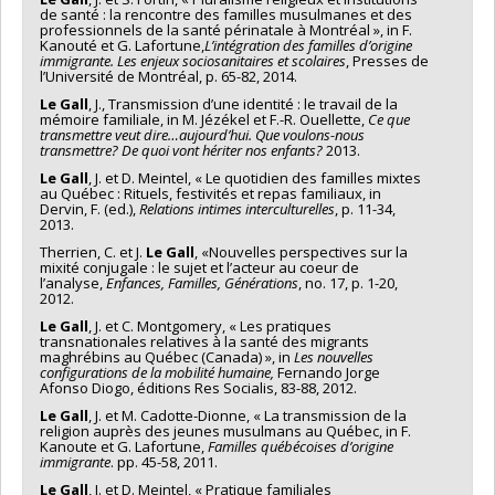
de santé : la rencontre des familles musulmanes et des
professionnels de la santé périnatale à Montréal », in F.
Kanouté et G. Lafortune,
L’intégration des familles d’origine
immigrante. Les enjeux sociosanitaires et scolaires
, Presses de
l’Université de Montréal, p. 65-82, 2014.
Le Gall
, J., Transmission d’une identité : le travail de la
mémoire familiale, in M. Jézékel et F.-R. Ouellette,
Ce que
transmettre veut dire…aujourd’hui. Que voulons-nous
transmettre? De quoi vont hériter nos enfants?
2013.
Le Gall
, J. et D. Meintel, « Le quotidien des familles mixtes
au Québec : Rituels, festivités et repas familiaux, in
Dervin, F. (ed.),
Relations intimes interculturelles
, p. 11-34,
2013.
Therrien, C. et J.
Le Gall
, «Nouvelles perspectives sur la
mixité conjugale : le sujet et l’acteur au coeur de
l’analyse,
Enfances, Familles, Générations
, no. 17, p. 1-20,
2012.
Le Gall
, J. et C. Montgomery, « Les pratiques
transnationales relatives à la santé des migrants
maghrébins au Québec (Canada) », in
Les nouvelles
configurations de la mobilité humaine,
Fernando Jorge
Afonso Diogo, éditions Res Socialis, 83-88, 2012.
Le Gall
, J. et M. Cadotte-Dionne, « La transmission de la
religion auprès des jeunes musulmans au Québec, in F.
Kanoute et G. Lafortune,
Familles québécoises d’origine
immigrante
. pp. 45-58, 2011.
Le Gall
, J. et D. Meintel, « Pratique familiales