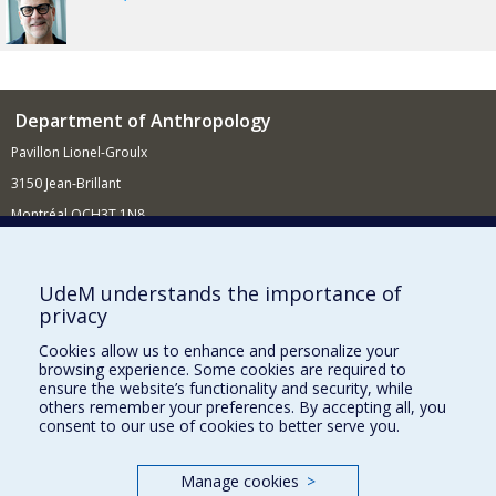
Department of Anthropology
Pavillon Lionel-Groulx
3150 Jean-Brillant
Montréal QCH3T 1N8
514 343-6560
E-mail
UdeM understands the importance of
privacy
Supporting the Department
Cookies allow us to enhance and personalize your
NEED HELP?
browsing experience. Some cookies are required to
Site map
ensure the website’s functionality and security, while
others remember your preferences. By accepting all, you
Report a problem
consent to our use of cookies to better serve you.
FACULTY OF ARTS AND SCIENCE
Manage cookies
>
Our Departments and Schools