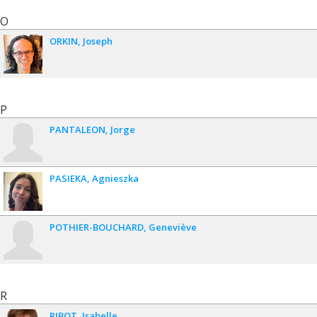
O
ORKIN
Joseph
P
PANTALEON
Jorge
PASIEKA
Agnieszka
POTHIER-BOUCHARD
Geneviève
R
RIBOT
Isabelle