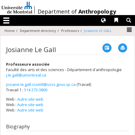
Passer
au
/
Department of
Anthropology
contenu
Langues
Liens 
R
Menu
N
Home
Department directory
Professors
Josianne LE GALL
Vcard
Imp
Josianne Le Gall
Professeure associée
Faculté des arts et des sciences - Département d'anthropologie
j.le.gall@umontreal.ca
josiane.le.gall.ccomtl@ssss.gouv.qc.ca
(Travail)
Courriels
Travail 1 :
514 273-3800
Web :
Autre site web
Web :
Autre site web
Web :
Autre site web
Biography