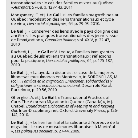
transnationales : le cas des familles mixtes au Québec
»,
Autrepart,
57-58, p. 127-143, 2011.
Mongomery, C. et J.
Le Gall
, « Les familles maghrébines au
Québec : mobilisation des liens transnationaux et cycle
de vie »,
Lien social et politiques
, 64, p. 79-93, 2010.
Le Gall
J. « Conserver des liens avec le pays d’origine des
ancêtres : les pratiques transnationales des jeunes issus
de l’immigration »,
Canadian Italiana
, vol. XXIV, p. 22-47,
2010.
Rachedi, L., J.
Le Gall
et V. Leduc, « Familles immigrantes
au Québec, deuils et liens transnationaux : réflexions
pour la pratique »,
Lien social et politiques
, 64, p. 175-187,
2010.
Le Gall
, J., « La ayuda a distancis : el caso de la mujeres
libanesas musulmanas en Montreal », in SORONELLAS, M.
(coll.),
Familias en la migracion. Emociones, solidaridades y
obligaciones en el espacio transnacional.
Desarrolo Rural.
Barcelona, p. 29-56, 2010.
Gherghel, A. et J.
Le Gall
, « Transnational Practices of
Care. The Azorean Migration in Quebec (Canada) », in J.
Chapel,
Boundaries: Dichotomies of Keeping In and Keeping
Out
. Inter-Disciplinary.net, Oxford, University Press, p.126-
142, 2010.
Le Gall
, J., « Le lien familial et la solidarité à l’épreuve de la
migration : le cas de musulmanes libanaises à Montréal
»,
Les politiques sociales
, p. 27-44, 2009
.