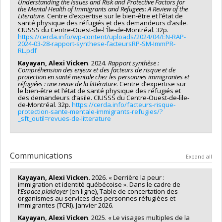
Understanding the Issues and Risk and Protective Factors for
the Mental Health of Immigrants and Refugees: A Review of the
Literature
. Centre d’expertise sur le bien-être et l’état de
santé physique des réfugiés et des demandeurs d’asile.
CIUSSS du Centre-Ouest-de-l ‘Île-de-Montréal. 32p.
https://cerda.info/wp-content/uploads/2024/04/EN-RAP-
2024-03-28-rapport-synthese-facteursRP-SM-ImmPR-
RL.pdf
Kayayan, Alexi Vicken
. 2024.
Rapport synthèse :
Compréhension des enjeux et des facteurs de risque et de
protection en santé mentale chez les personnes immigrantes et
réfugiées : une revue de la littérature
. Centre d’expertise sur
le bien-être et l’état de santé physique des réfugiés et
des demandeurs d’asile. CIUSSS du Centre-Ouest-de-lïle-
de-Montréal. 32p.
https://cerda.info/facteurs-risque-
protection-sante-mentale-immigrants-refugies/?
_sft_outil=revues-de-litterature
Communications
Expand all
Kayayan, Alexi Vicken.
2026. « Derrière la peur :
immigration et identité québécoise ». Dans le cadre de
l’
Espace plaidoyer
(en ligne), Table de concertation des
organismes au services des personnes réfugiées et
immigrantes (TCRI). Janvier 2026.
Kayayan, Alexi Vicken
. 2025. « Le visages multiples de la