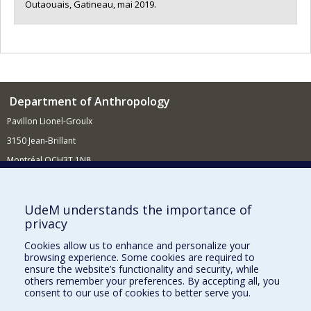
Outaouais, Gatineau, mai 2019.
Department of Anthropology
Pavillon Lionel-Groulx
3150 Jean-Brillant
Montréal QCH3T 1N8
514 343-6560
E-mail
UdeM understands the importance of
privacy
Supporting the Department
Cookies allow us to enhance and personalize your
NEED HELP?
browsing experience. Some cookies are required to
Site map
ensure the website’s functionality and security, while
others remember your preferences. By accepting all, you
Report a problem
consent to our use of cookies to better serve you.