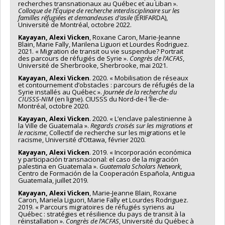
recherches transnationaux au Québec et au Liban ».
Colloque de l’Équipe de recherche interdisciplinaire sur les
familles réfugiées et demandeuses d’asile
(ÉRIFARDA),
Université de Montréal, octobre 2022.
Kayayan, Alexi Vicken
, Roxane Caron, Marie-Jeanne
Blain, Marie Fally, Marilena Liguori et Lourdes Rodriguez.
2021. « Migration de transit ou vie suspendue? Portrait
des parcours de réfugiés de Syrie ».
Congrès de l’ACFAS
,
Université de Sherbrooke, Sherbrooke, mai 2021.
Kayayan, Alexi Vicken
. 2020. « Mobilisation de réseaux
et contournement d’obstacles : parcours de réfugiés de la
Syrie installés au Québec ».
Journée de la recherche du
CIUSSS-NIM
(en ligne). CIUSSS du Nord-de-l ’Île-de-
Montréal, octobre 2020.
Kayayan, Alexi Vicken
. 2020. « L’enclave palestinienne à
la Ville de Guatemala ».
Regards croisés sur les migrations et
le racisme
, Collectif de recherche sur les migrations et le
racisme, Université d’Ottawa, février 2020.
Kayayan, Alexi Vicken
. 2019. « Incorporación económica
y participación transnacional: el caso de la migración
palestina en Guatemala ».
Guatemala Scholars Network
,
Centro de Formación de la Cooperación Española, Antigua
Guatemala, juillet 2019.
Kayayan, Alexi Vicken
, Marie-Jeanne Blain, Roxane
Caron, Mariela Liguori, Marie Fally et Lourdes Rodriguez.
2019. « Parcours migratoires de réfugiés syriens au
Québec : stratégies et résilience du pays de transit à la
réinstallation ».
Congrès de l’ACFAS
, Université du Québec à