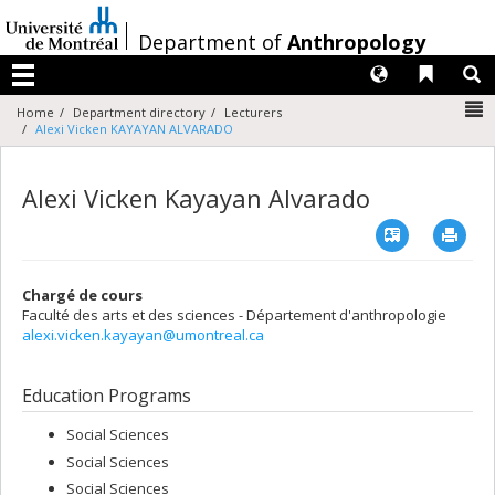
Passer
au
/
Department of
Anthropology
contenu
Langues
Liens 
R
Menu
N
Home
Department directory
Lecturers
Alexi Vicken KAYAYAN ALVARADO
Alexi Vicken Kayayan Alvarado
Vcard
Imp
Chargé de cours
Faculté des arts et des sciences - Département d'anthropologie
alexi.vicken.kayayan@umontreal.ca
Education Programs
Social Sciences
Social Sciences
Social Sciences