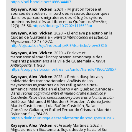
https://hdl.handle.net/1866/44407
Kayayan, Alexi Vicken.
2024. « Migration forcée et
sources de soutien : l'impact des réseaux diasporiques
dans les parcours migratoires des réfugiés syriens-
arméniens installés au Liban et au Québec ».
Alterstice
,
12(3) : 35-50.
https://doi.org/10.7202/1115533ar
Kayayan, Alexi Vicken
. 2020. « El enclave palestino en la
Ciudad de Guatemala ».
Revista Internacional de Estudios
Migratorios
, 10 (1): 40-72.
http://ojs.ual.es/ojs/index.php/RIEM/article/view/3826
Kayayan, Alexi Vicken
. 2020. « Enclave et
transnationalisme : l’incorporation économique des
migrants palestiniens à la Ville de Guatemala ».
Revue
Anthropocité
, 1: 9-20.
https://papyrus.bib.umontreal.ca/xmlui/handle/1866/23857
Kayayan, Alexi Vicken
. 2023. « Redes diaspóricas y
solidaridades transnacionales: Análisis de las
trayectorias migratorias de los refugiados sirios-
armenios instalados en el Líbano y en Quebec (Canadá) ».
Dans
Teorías cognitivas entre el mundo árabe e islámico y
Occidente. Retos de la comunicación y barreras a la interacción
,
édité par Mohamed El Mouden El Mouden, Antonio Javier
Martin-Castellanos, Lola Bañón Castellón, Rafael
González Galiana, et Rafael Fernando Crisman. Madrid :
Dykinson S.L., 764‑86.
https://dialnet.unirioja.es/servlet/articulo?codigo=9107507
Kayayan, Alexi Vicken
, et Aracely Martinez. 2022. «
Migraciones en Guatemala: flujos desde y hacia el Sur