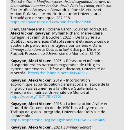
Global ». Dans
Manifestaciones de la desigualdad a través de
la movilidad humana. Análisis desde América Latina
, édité par
Elkin Muñoz Arroyave, Alexandra López Martínez et
Miriam Ruíz Arias. Medellín: Institución Universitaria
Tecnológico de Antioquia, 287-338.
https://dspace.tdea.edu.co/handle/tdea/1908
Blain, Marie-Jeanne, Roxane Caron, Lourdes Rodriguez,
Alexi
Vicken Kayayan
, Myriam Richard, Marie-Claire
Rufagari, et Yannick Boucher. 2022. « De la Syrie au
Québec : expériences d’établissement et ressources de
soutien de personnes réfugiées parrainées ». Dans
L’immigration dans le Québec actuel
, édité par Mireille
Paquet. Presses de l’Université de Montréal, 85-105.
Kayayan, Alexi Vicken
. 2025. « Réseaux et mémoire
diasporiques: les parcours migratoires de réfugiés
syriens-arméniens ». Thèse de doctorat, Université de
Montréal.
https://hdl.handle.net/1866/41512
.
Kayayan, Alexi Vicken
. 2019. « Incorporation
économique et participation transnationale : étude de la
migration palestinienne à la ville de Guatemala ».
Mémoire de maîtrise, Université de Montréal.
https://doi.org/10.71781/7265
Kayayan, Alexi Vicken
. 2016. « La inmigración árabe en
Ciudad de Guatemala desde 1950 hasta hoy en día ».
Trabajo de grado - pregrado, Universidad Del Valle de
Guatemala
https://repositorio.uvg.edu.gt/handle/123456789/1409
Kayayan, Alexi Vicken.
2024.
Summary Report :