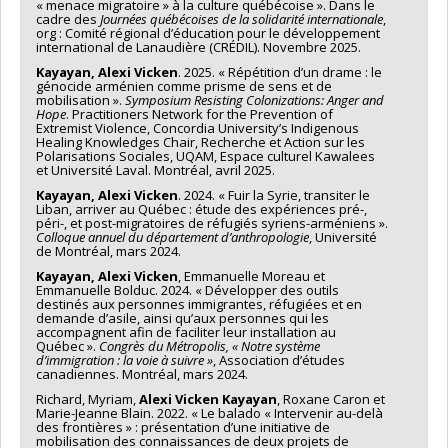
« menace migratoire » à la culture québécoise ». Dans le
cadre des
Journées québécoises de la solidarité internationale
,
org : Comité régional d’éducation pour le développement
international de Lanaudière (CRÉDIL). Novembre 2025.
Kayayan, Alexi Vicken
. 2025. « Répétition d’un drame : le
génocide arménien comme prisme de sens et de
mobilisation ».
Symposium Resisting Colonizations: Anger and
Hope
. Practitioners Network for the Prevention of
Extremist Violence, Concordia University’s Indigenous
Healing Knowledges Chair, Recherche et Action sur les
Polarisations Sociales, UQAM, Espace culturel Kawalees
et Université Laval. Montréal, avril 2025.
Kayayan, Alexi Vicken
. 2024. « Fuir la Syrie, transiter le
Liban, arriver au Québec : étude des expériences pré-,
péri-, et post-migratoires de réfugiés syriens-arméniens ».
Colloque annuel du département d’anthropologie
, Université
de Montréal, mars 2024.
Kayayan, Alexi Vicken
, Emmanuelle Moreau et
Emmanuelle Bolduc. 2024. « Développer des outils
destinés aux personnes immigrantes, réfugiées et en
demande d’asile, ainsi qu’aux personnes qui les
accompagnent afin de faciliter leur installation au
Québec ».
Congrès du Métropolis, « Notre système
d’immigration : la voie à suivre »
, Association d’études
canadiennes. Montréal, mars 2024.
Richard, Myriam,
Alexi
Vicken Kayayan
, Roxane Caron et
Marie-Jeanne Blain. 2022. « Le balado « Intervenir au-delà
des frontières » : présentation d’une initiative de
mobilisation des connaissances de deux projets de