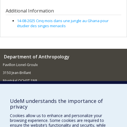
Additional Information
14-08-2025 Cinq mois dans une jungle au Ghana pour
étudier des singes menacés
Department of Anthropology
Pavillon Lionel-Groulx
3150 Jean-Brillant
Montréal QCH3T 1N8
514 343-6560
E-mail
UdeM understands the importance of
privacy
Supporting the Department
Cookies allow us to enhance and personalize your
NEED HELP?
browsing experience. Some cookies are required to
Site map
ensure the website’s functionality and security, while