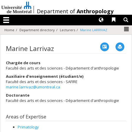
Passer
au
/
Department of
Anthropology
contenu
Langues
Liens 
R
Menu
N
Home
Department directory
Lecturers
Marine LARRIVAZ
Vcard
Imp
Marine Larrivaz
Chargée de cours
Faculté des arts et des sciences - Département d'anthropologie
Auxiliaire d'enseignement (étudiant/e)
Faculté des arts et des sciences - SAFIRE
marine.larrivaz@umontreal.ca
Doctorante
Faculté des arts et des sciences - Département d'anthropologie
Areas of Expertise
Primatology