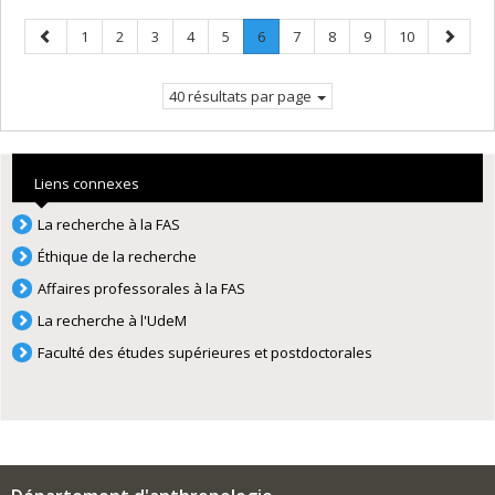
Page
Page
Page
Page
Page
Page
Page
.
Page
Page
Page
Page
Page
1
2
3
4
5
6
7
8
9
10
précédente
Page
suivant
courante.
40 résultats par page
Liens connexes
La recherche à la FAS
Éthique de la recherche
Affaires professorales à la FAS
La recherche à l'UdeM
Faculté des études supérieures et postdoctorales