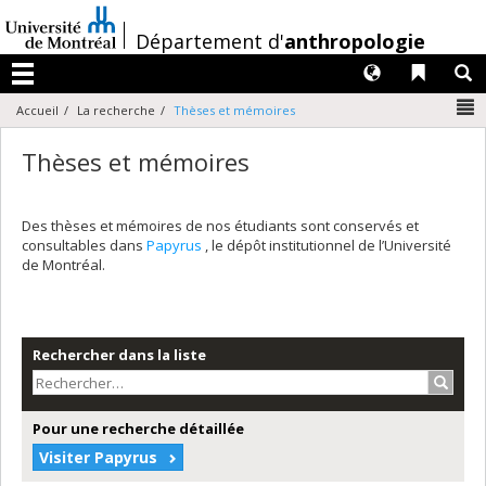
Passer
au
/
Département d'
anthropologie
contenu
Langues
Liens 
R
Menu
N
Accueil
La recherche
Thèses et mémoires
Thèses et mémoires
Des thèses et mémoires de nos étudiants sont conservés et
consultables dans
Papyrus
, le dépôt institutionnel de l’Université
de Montréal.
Rechercher dans la liste
Recher
Pour une recherche détaillée
Visiter Papyrus