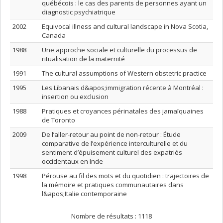
québécois : le cas des parents de personnes ayant un
diagnostic psychiatrique
2002
Equivocal illness and cultural landscape in Nova Scotia,
Canada
1988
Une approche sociale et culturelle du processus de
ritualisation de la maternité
1991
The cultural assumptions of Western obstetric practice
1995
Les Libanais d&apos;immigration récente à Montréal :
insertion ou exclusion
1988
Pratiques et croyances périnatales des jamaïquaines
de Toronto
2009
De l’aller-retour au point de non-retour : Étude
comparative de l’expérience interculturelle et du
sentiment d’épuisement culturel des expatriés
occidentaux en Inde
1998
Pérouse au fil des mots et du quotidien : trajectoires de
la mémoire et pratiques communautaires dans
l&apos;Italie contemporaine
Nombre de résultats :
1118