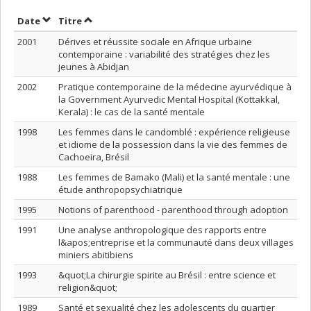
Trier par date en ordre croissant
Trier par titre en ordre croissant
Date
Titre
2001
Dérives et réussite sociale en Afrique urbaine
contemporaine : variabilité des stratégies chez les
jeunes à Abidjan
2002
Pratique contemporaine de la médecine ayurvédique à
la Government Ayurvedic Mental Hospital (Kottakkal,
Kerala) : le cas de la santé mentale
1998
Les femmes dans le candomblé : expérience religieuse
et idiome de la possession dans la vie des femmes de
Cachoeira, Brésil
1988
Les femmes de Bamako (Mali) et la santé mentale : une
étude anthropopsychiatrique
1995
Notions of parenthood - parenthood through adoption
1991
Une analyse anthropologique des rapports entre
l&apos;entreprise et la communauté dans deux villages
miniers abitibiens
1993
&quot;La chirurgie spirite au Brésil : entre science et
religion&quot;
1989
Santé et sexualité chez les adolescents du quartier