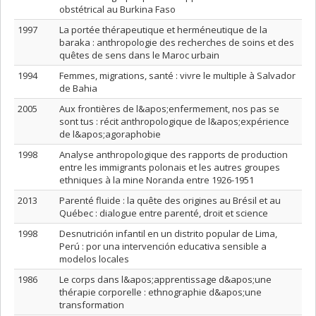
obstétrical au Burkina Faso
1997
La portée thérapeutique et herméneutique de la
baraka : anthropologie des recherches de soins et des
quêtes de sens dans le Maroc urbain
1994
Femmes, migrations, santé : vivre le multiple à Salvador
de Bahia
2005
Aux frontières de l&apos;enfermement, nos pas se
sont tus : récit anthropologique de l&apos;expérience
de l&apos;agoraphobie
1998
Analyse anthropologique des rapports de production
entre les immigrants polonais et les autres groupes
ethniques à la mine Noranda entre 1926-1951
2013
Parenté fluide : la quête des origines au Brésil et au
Québec : dialogue entre parenté, droit et science
1998
Desnutrición infantil en un distrito popular de Lima,
Perú : por una intervención educativa sensible a
modelos locales
1986
Le corps dans l&apos;apprentissage d&apos;une
thérapie corporelle : ethnographie d&apos;une
transformation