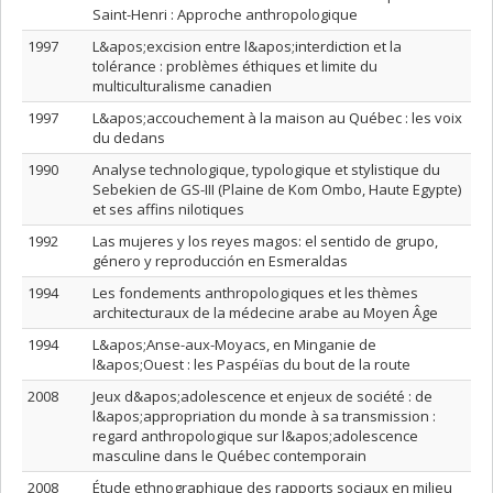
Saint-Henri : Approche anthropologique
1997
L&apos;excision entre l&apos;interdiction et la
tolérance : problèmes éthiques et limite du
multiculturalisme canadien
1997
L&apos;accouchement à la maison au Québec : les voix
du dedans
1990
Analyse technologique, typologique et stylistique du
Sebekien de GS-III (Plaine de Kom Ombo, Haute Egypte)
et ses affins nilotiques
1992
Las mujeres y los reyes magos: el sentido de grupo,
género y reproducción en Esmeraldas
1994
Les fondements anthropologiques et les thèmes
architecturaux de la médecine arabe au Moyen Âge
1994
L&apos;Anse-aux-Moyacs, en Minganie de
l&apos;Ouest : les Paspéïas du bout de la route
2008
Jeux d&apos;adolescence et enjeux de société : de
l&apos;appropriation du monde à sa transmission :
regard anthropologique sur l&apos;adolescence
masculine dans le Québec contemporain
2008
Étude ethnographique des rapports sociaux en milieu