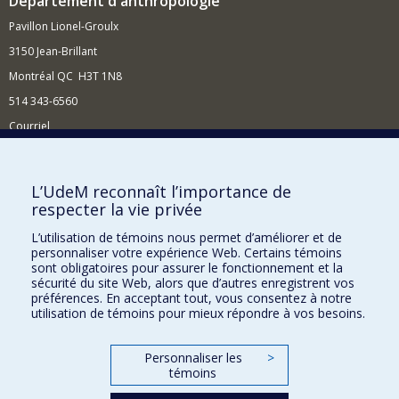
Département d'anthropologie
Pavillon Lionel-Groulx
3150 Jean-Brillant
Montréal QC H3T 1N8
514 343-6560
Courriel
Nouvelles et conférences
Comment soutenir le Département?
L’UdeM reconnaît l’importance de
respecter la vie privée
BESOIN D'AIDE?
L’utilisation de témoins nous permet d’améliorer et de
Plan du site
personnaliser votre expérience Web. Certains témoins
Signaler une erreur
sont obligatoires pour assurer le fonctionnement et la
sécurité du site Web, alors que d’autres enregistrent vos
Accessibilité
préférences. En acceptant tout, vous consentez à notre
utilisation de témoins pour mieux répondre à vos besoins.
FACULTÉ DES ARTS ET DES SCIENCES
Nos départements et écoles
Personnaliser les
>
témoins
Nos centres d'études