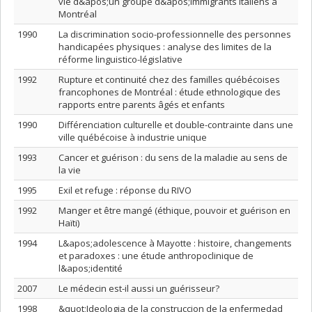
vie d&apos;un groupe d&apos;immigrants italiens à
Montréal
1990
La discrimination socio-professionnelle des personnes
handicapées physiques : analyse des limites de la
réforme linguistico-législative
1992
Rupture et continuité chez des familles québécoises
francophones de Montréal : étude ethnologique des
rapports entre parents âgés et enfants
1990
Différenciation culturelle et double-contrainte dans une
ville québécoise à industrie unique
1993
Cancer et guérison : du sens de la maladie au sens de
la vie
1995
Exil et refuge : réponse du RIVO
1992
Manger et être mangé (éthique, pouvoir et guérison en
Haïti)
1994
L&apos;adolescence à Mayotte : histoire, changements
et paradoxes : une étude anthropoclinique de
l&apos;identité
2007
Le médecin est-il aussi un guérisseur?
1998
&quot;Ideologia de la construccion de la enfermedad