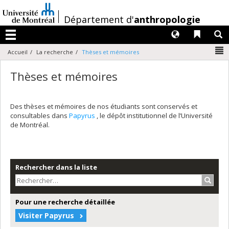
Passer
au
/
Département d'
anthropologie
contenu
Langues
Liens 
R
Menu
N
Accueil
La recherche
Thèses et mémoires
Thèses et mémoires
Des thèses et mémoires de nos étudiants sont conservés et
consultables dans
Papyrus
, le dépôt institutionnel de l’Université
de Montréal.
Rechercher dans la liste
Recher
Pour une recherche détaillée
Visiter Papyrus