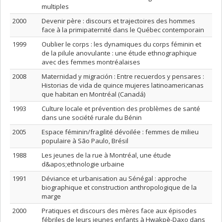
multiples
2000
Devenir père : discours et trajectoires des hommes
face à la primipaternité dans le Québec contemporain
1999
Oublier le corps : les dynamiques du corps féminin et
de la pilule anovulante : une étude ethnographique
avec des femmes montréalaises
2008
Maternidad y migración : Entre recuerdos y pensares :
Historias de vida de quince mujeres latinoamericanas
que habitan en Montréal (Canadá)
1993
Culture locale et prévention des problèmes de santé
dans une société rurale du Bénin
2005
Espace féminin/fragilité dévoilée : femmes de milieu
populaire à São Paulo, Brésil
1988
Les jeunes de la rue à Montréal, une étude
d&apos;ethnologie urbaine
1991
Déviance et urbanisation au Sénégal : approche
biographique et construction anthropologique de la
marge
2000
Pratiques et discours des mères face aux épisodes
fébriles de leurs jeunes enfants à Hwakpè-Daxo dans