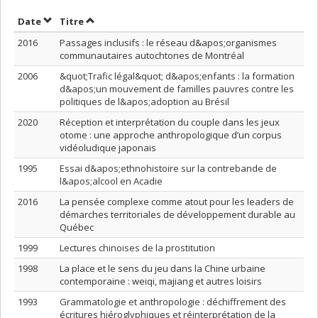
Trier par date en ordre croissant
Trier par titre en ordre croissant
Date
Titre
2016
Passages inclusifs : le réseau d&apos;organismes
communautaires autochtones de Montréal
2006
&quot;Trafic légal&quot; d&apos;enfants : la formation
d&apos;un mouvement de familles pauvres contre les
politiques de l&apos;adoption au Brésil
2020
Réception et interprétation du couple dans les jeux
otome : une approche anthropologique d’un corpus
vidéoludique japonais
1995
Essai d&apos;ethnohistoire sur la contrebande de
l&apos;alcool en Acadie
2016
La pensée complexe comme atout pour les leaders de
démarches territoriales de développement durable au
Québec
1999
Lectures chinoises de la prostitution
1998
La place et le sens du jeu dans la Chine urbaine
contemporaine : weiqi, majiang et autres loisirs
1993
Grammatologie et anthropologie : déchiffrement des
écritures hiéroglyphiques et réinterprétation de la