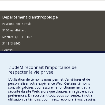
Département d'anthropologie
Pavillon Lionel-Groulx
3150 Jean-Brillant
Montréal QC H3T 1N8
514 343-6560
Courriel
Nouvelles et conférences
Comment soutenir le Département?
L’UdeM reconnaît l’importance de
respecter la vie privée
BESOIN D'AIDE?
L’utilisation de témoins nous permet d’améliorer et de
Plan du site
personnaliser votre expérience Web. Certains témoins
Signaler une erreur
sont obligatoires pour assurer le fonctionnement et la
sécurité du site Web, alors que d’autres enregistrent vos
Accessibilité
préférences. En acceptant tout, vous consentez à notre
utilisation de témoins pour mieux répondre à vos besoins.
FACULTÉ DES ARTS ET DES SCIENCES