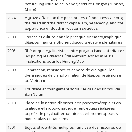
nature linguistique de l&apos;écriture Dongba (Yunnan,
Chine)
2024
A grave affair : on the possibilities of loneliness among
the dead and the dying : capitalism, hegemony, and the
experience of death in western societies
2000
Espace et culture dans la pratique cinématographique
d&apos;Imamura Shohei : discours et style identitaires
2005
Rhétorique égalitariste contre pragmatisme autoritaire :
les politiques d&apos;État vietnamiennes et leurs
implications pour les Hmong/Dao
2009
Domination, résistance et espace de dialogue : les
dynamiques de transformation de l&apos;hégémonie
au Vietnam
2007
Tourisme et changement social : le cas des Khmou de
Ban Nalan
2010
Place de la notion d’honneur en psychothérapie et en
pratique ethnopsychiatrique : entrevues réalisées
auprès de psychothérapeutes et ethnothérapeutes
montréalais et parisiens
1991
Sujets et identités multiples : analyse des histoires de