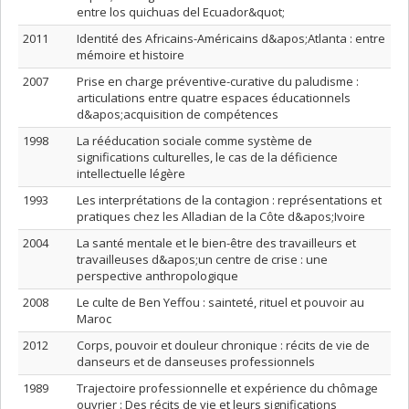
entre los quichuas del Ecuador&quot;
2011
Identité des Africains-Américains d&apos;Atlanta : entre
mémoire et histoire
2007
Prise en charge préventive-curative du paludisme :
articulations entre quatre espaces éducationnels
d&apos;acquisition de compétences
1998
La rééducation sociale comme système de
significations culturelles, le cas de la déficience
intellectuelle légère
1993
Les interprétations de la contagion : représentations et
pratiques chez les Alladian de la Côte d&apos;Ivoire
2004
La santé mentale et le bien-être des travailleurs et
travailleuses d&apos;un centre de crise : une
perspective anthropologique
2008
Le culte de Ben Yeffou : sainteté, rituel et pouvoir au
Maroc
2012
Corps, pouvoir et douleur chronique : récits de vie de
danseurs et de danseuses professionnels
1989
Trajectoire professionnelle et expérience du chômage
ouvrier : Des récits de vie et leurs significations