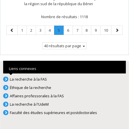
la région sud de la république du Bénin
Nombre de résultats :
1118
Page
Page
Page
Page
Page
Page
.
Page
Page
Page
Page
Page
Page
1
2
3
4
5
6
7
8
9
10
précédente
Page
suivant
courante.
40 résultats par page
Liens connexes
La recherche à la FAS
Éthique de la recherche
Affaires professorales à la FAS
La recherche à l'UdeM
Faculté des études supérieures et postdoctorales