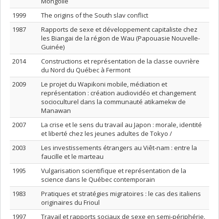
Mongolie
1999
The origins of the South slav conflict
1987
Rapports de sexe et développement capitaliste chez
les Biangai de la région de Wau (Papouasie Nouvelle-
Guinée)
2014
Constructions et représentation de la classe ouvrière
du Nord du Québec à Fermont
2009
Le projet du Wapikoni mobile, médiation et
représentation : création audiovidéo et changement
socioculturel dans la communauté atikamekw de
Manawan
2007
La crise et le sens du travail au Japon : morale, identité
et liberté chez les jeunes adultes de Tokyo /
2003
Les investissements étrangers au Viêt-nam : entre la
faucille et le marteau
1995
Vulgarisation scientifique et représentation de la
science dans le Québec contemporain
1983
Pratiques et stratégies migratoires : le cas des italiens
originaires du Frioul
1997
Travail et rapports sociaux de sexe en semi-périphérie.