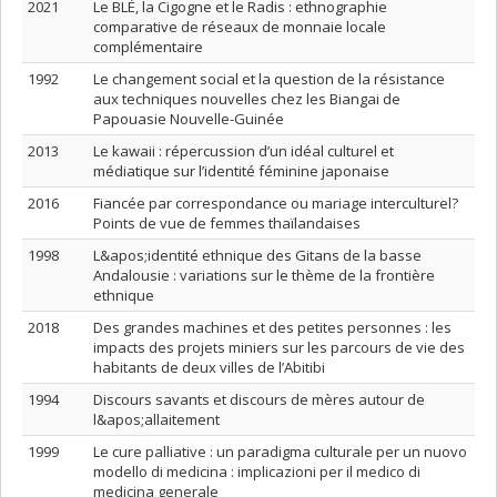
2021
Le BLÉ, la Cigogne et le Radis : ethnographie
comparative de réseaux de monnaie locale
complémentaire
1992
Le changement social et la question de la résistance
aux techniques nouvelles chez les Biangai de
Papouasie Nouvelle-Guinée
2013
Le kawaii : répercussion d’un idéal culturel et
médiatique sur l’identité féminine japonaise
2016
Fiancée par correspondance ou mariage interculturel?
Points de vue de femmes thaïlandaises
1998
L&apos;identité ethnique des Gitans de la basse
Andalousie : variations sur le thème de la frontière
ethnique
2018
Des grandes machines et des petites personnes : les
impacts des projets miniers sur les parcours de vie des
habitants de deux villes de l’Abitibi
1994
Discours savants et discours de mères autour de
l&apos;allaitement
1999
Le cure palliative : un paradigma culturale per un nuovo
modello di medicina : implicazioni per il medico di
medicina generale