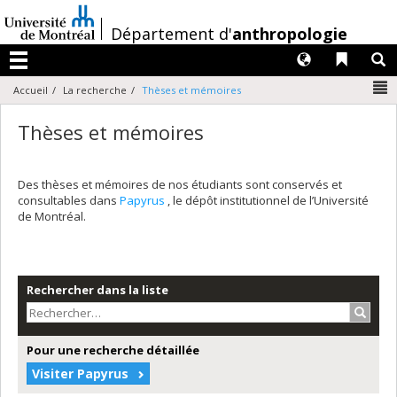
Passer
au
/
Département d'
anthropologie
contenu
Langues
Liens 
R
Menu
N
Accueil
La recherche
Thèses et mémoires
Thèses et mémoires
Des thèses et mémoires de nos étudiants sont conservés et
consultables dans
Papyrus
, le dépôt institutionnel de l’Université
de Montréal.
Rechercher dans la liste
Recher
Pour une recherche détaillée
Visiter Papyrus