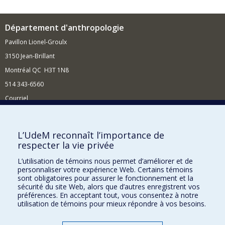
Département d'anthropologie
Pavillon Lionel-Groulx
3150 Jean-Brillant
Montréal QC H3T 1N8
514 343-6560
Courriel
Nouvelles et conférences
Comment soutenir le Département?
L’UdeM reconnaît l’importance de
respecter la vie privée
BESOIN D'AIDE?
L’utilisation de témoins nous permet d’améliorer et de
Plan du site
personnaliser votre expérience Web. Certains témoins
Signaler une erreur
sont obligatoires pour assurer le fonctionnement et la
sécurité du site Web, alors que d’autres enregistrent vos
Accessibilité
préférences. En acceptant tout, vous consentez à notre
utilisation de témoins pour mieux répondre à vos besoins.
FACULTÉ DES ARTS ET DES SCIENCES