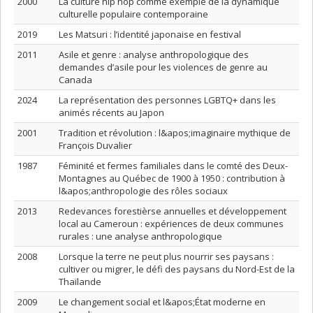
2000
La culture hip hop comme exemple de la dynamique
culturelle populaire contemporaine
2019
Les Matsuri : l’identité japonaise en festival
2011
Asile et genre : analyse anthropologique des
demandes d’asile pour les violences de genre au
Canada
2024
La représentation des personnes LGBTQ+ dans les
animés récents au Japon
2001
Tradition et révolution : l&apos;imaginaire mythique de
François Duvalier
1987
Féminité et fermes familiales dans le comté des Deux-
Montagnes au Québec de 1900 à 1950 : contribution à
l&apos;anthropologie des rôles sociaux
2013
Redevances forestièrse annuelles et développement
local au Cameroun : expériences de deux communes
rurales : une analyse anthropologique
2008
Lorsque la terre ne peut plus nourrir ses paysans :
cultiver ou migrer, le défi des paysans du Nord-Est de la
Thaïlande
2009
Le changement social et l&apos;État moderne en