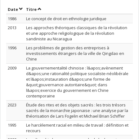
Trier par date en ordre croissant
Trier par titre en ordre croissant
Date
Titre
1986
Le concept de droit en ethnologie juridique
2013
Les approches théoriques classiques de la révolution
et une approche religiologique de la révolution
sandiniste au Nicaragua
1996
Les problèmes de gestion des entreprises à
investissements étrangers de la ville de Qingdao en
Chine
2009
La gouvernementalité chinoise : l&apos;avènement
d&apos;une rationalité politique socialiste-néolibérale
et l&apos;instauration d&apos;une forme de
&quot;gouvernance autoritaire&quot; dans
l&apos;exercice du gouvernement en Chine
contemporaine
2023
Étude des rites et des objets sacrés : les trois trésors
sacrés de la monarchie japonaise : une analyse par la
théorisation de Lars Fogelin et Michael Brian Schiffer
1995
Le harcèlement racial en milieu de travail : définition et
recours