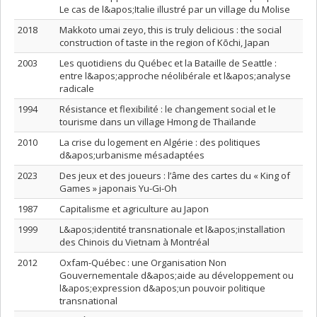
Le cas de l&apos;Italie illustré par un village du Molise
2018
Makkoto umai zeyo, this is truly delicious : the social
construction of taste in the region of Kōchi, Japan
2003
Les quotidiens du Québec et la Bataille de Seattle :
entre l&apos;approche néolibérale et l&apos;analyse
radicale
1994
Résistance et flexibilité : le changement social et le
tourisme dans un village Hmong de Thaïlande
2010
La crise du logement en Algérie : des politiques
d&apos;urbanisme mésadaptées
2023
Des jeux et des joueurs : l’âme des cartes du « King of
Games » japonais Yu-Gi-Oh
1987
Capitalisme et agriculture au Japon
1999
L&apos;identité transnationale et l&apos;installation
des Chinois du Vietnam à Montréal
2012
Oxfam-Québec : une Organisation Non
Gouvernementale d&apos;aide au développement ou
l&apos;expression d&apos;un pouvoir politique
transnational