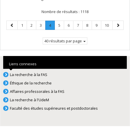
Nombre de résultats :
1118
Page
Page
Page
Page
Page
.
Page
Page
Page
Page
Page
Page
Page
1
2
3
4
5
6
7
8
9
10
précédente
Page
suivant
courante.
40 résultats par page
Liens connexes
La recherche à la FAS
Éthique de la recherche
Affaires professorales à la FAS
La recherche à l'UdeM
Faculté des études supérieures et postdoctorales